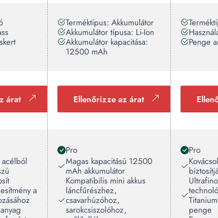
ó
Terméktípus: Akkumulátor
Terméktí
ass
Akkumulátor típusa: Li-Ion
Használa
skert
Akkumulátor kapacitása:
Penge a
12500 mAh
z árat
Ellenőrizze az árat
Ellen
Pro
Pro
 acélból
Magas kapacitású 12500
Kovácsol
szú
mAh akkumulátor
biztosítj
sít
Kompatibilis mini akkus
Ultrafin
jesítmény a
láncfűrészhez,
technoló
ozásához
csavarhúzóhoz,
Titaniu
űanyag
sarokcsiszolóhoz,
penge