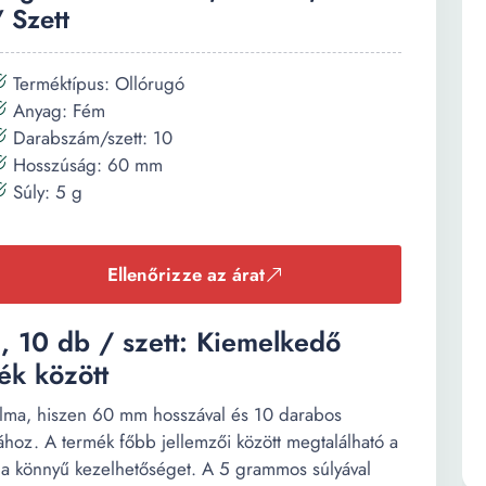
/ Szett
Terméktípus: Ollórugó
Anyag: Fém
Darabszám/szett: 10
Hosszúság: 60 mm
Súly: 5 g
Ellenőrizze az árat
 10 db / szett: Kiemelkedő
ék között
 álma, hiszen 60 mm hosszával és 10 darabos
kához. A termék főbb jellemzői között megtalálható a
s a könnyű kezelhetőséget. A 5 grammos súlyával