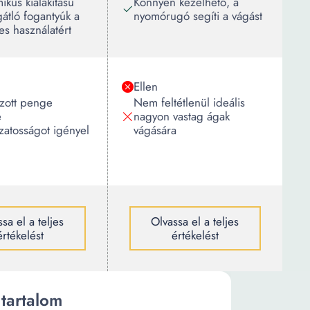
kus kialakítású
Könnyen kezelhető, a
átló fogantyúk a
nyomórugó segíti a vágást
s használatért
Ellen
ozott penge
Nem feltétlenül ideális
e
nagyon vastag ágak
zatosságot igényel
vágására
sa el a teljes
Olvassa el a teljes
értékelést
értékelést
tartalom