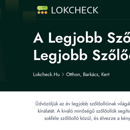
A Legjobb Sző
Legjobb Szőlőo
Lokcheck.hu
Otthon, Barkács, Kert
Üdvözöljük az év legjobb szőlőollóinak világ
kínálatát. A kiváló minőségű szőlőollók seg
sokféle szőlőolló közül, és élvezze a ké