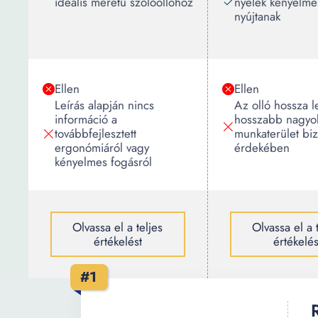
ideális méretű szőlőollóhoz
nyelek kényelme
nyújtanak
Ellen
Ellen
Leírás alapján nincs
Az olló hossza l
információ a
hosszabb nagy
továbbfejlesztett
munkaterület biz
ergonómiáról vagy
érdekében
kényelmes fogásról
Olvassa el a teljes
Olvassa el a 
értékelést
értékelés
#1