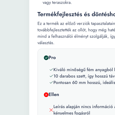
vagy teraszokra.
Termékfejlesztés és döntésh
Ez a termék az előző verziók tapasztalatai
továbbfejlesztették az ollót, hogy még ha
mind a felhasználói élményt szolgálják, íg
választás.
Pro
Kiváló minőségű fém anyagból k
10 darabos szett, így hosszú tá
Pontosan 60 mm hosszú, ideális
Ellen
Leírás alapján nincs információ
kényelmes fogásról