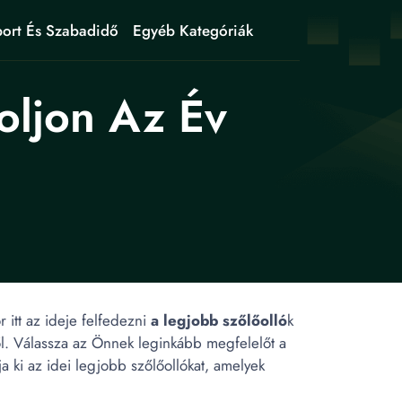
ort És Szabadidő
Egyéb Kategóriák
oljon Az Év
itt az ideje felfedezni
a legjobb szőlőolló
k
ől. Válassza az Önnek leginkább megfelelőt a
 ki az idei legjobb szőlőollókat, amelyek