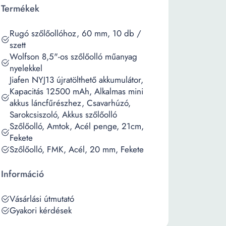
Termékek
Rugó szőlőollóhoz, 60 mm, 10 db /
szett
Wolfson 8,5"-os szőlőolló műanyag
nyelekkel
Jiafen NYJ13 újratölthető akkumulátor,
Kapacitás 12500 mAh, Alkalmas mini
akkus láncfűrészhez, Csavarhúzó,
Sarokcsiszoló, Akkus szőlőolló
Szőlőolló, Amtok, Acél penge, 21cm,
Fekete
Szőlőolló, FMK, Acél, 20 mm, Fekete
Információ
Vásárlási útmutató
Gyakori kérdések