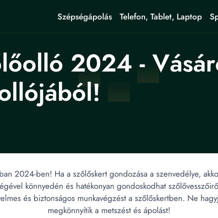
Szépségápolás
Telefon, Tablet, Laptop
Sp
lőolló 2024 - Vásár
llójából!
ában 2024-ben! Ha a szőlőskert gondozása a szenvedélye, akkor 
ítségével könnyedén és hatékonyan gondoskodhat szőlővesszőir
nyelmes és biztonságos munkavégzést a szőlőskertben. Ne hagyja
megkönnyítik a metszést és ápolást!