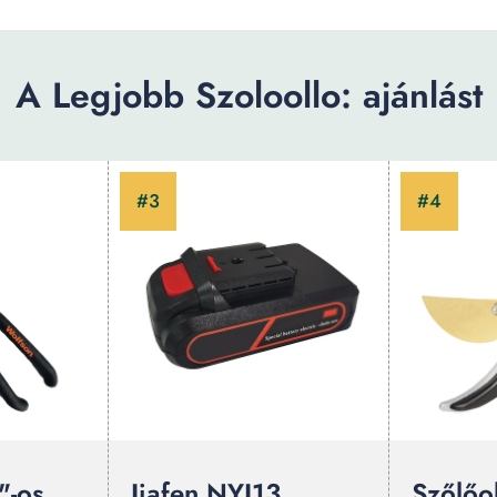
A Legjobb Szoloollo: ajánlást
"-os
Jiafen NYJ13
Szőlőo