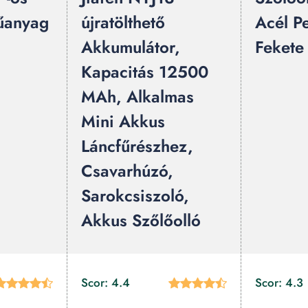
űanyag
újratölthető
Acél P
Akkumulátor,
Fekete
Kapacitás 12500
MAh, Alkalmas
Mini Akkus
Láncfűrészhez,
Csavarhúzó,
Sarokcsiszoló,
Akkus Szőlőolló
Scor: 4.4
Scor: 4.3