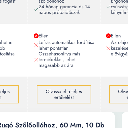
s fogást
szőlőollóhoz
Ergonomi
24 hónap garancia és 14
csúszásg
napos próbaidőszak
kényelme
Ellen
Ellen
ehetne
Leírás automatikus fordítása
Az olaj
obb
lehet pontatlan
kezelés
tosítása
Összehasonlítva más
elővigyá
termékekkel, lehet
magasabb az ára
teljes
Olvassa el a teljes
Olvas
t
értékelést
Rugó Szőlőollóhoz, 60 Mm, 10 Db