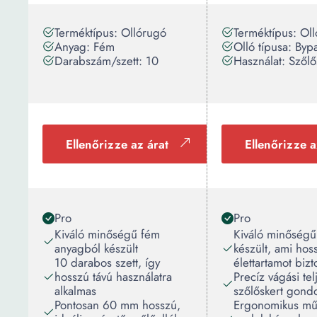
Terméktípus: Ollórugó
Terméktípus: Oll
Anyag: Fém
Olló típusa: Byp
Darabszám/szett: 10
Használat: Szőlő
Ellenőrizze az árat
Ellenőrizze a
Pro
Pro
Kiváló minőségű fém
Kiváló minőségű
anyagból készült
készült, ami hos
10 darabos szett, így
élettartamot bizto
hosszú távú használatra
Precíz vágási tel
alkalmas
szőlőskert gond
Pontosan 60 mm hosszú,
Ergonomikus m