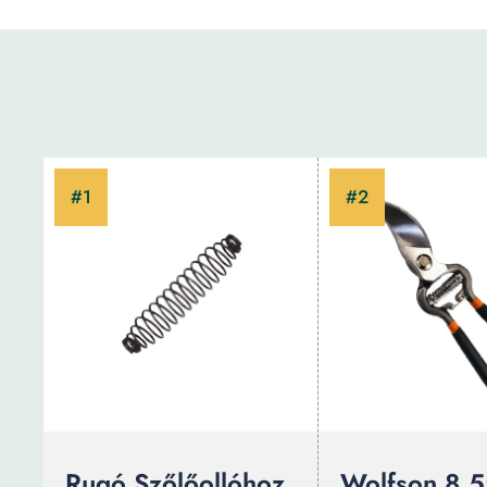
Rugó Szőlőollóhoz,
Wolfson 8,5