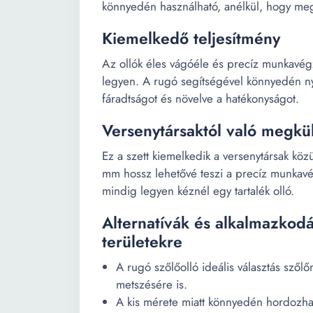
könnyedén használható, anélkül, hogy meg
Kiemelkedő teljesítmény
Az ollók éles vágóéle és precíz munkavég
legyen. A rugó segítségével könnyedén nyi
fáradtságot és növelve a hatékonyságot.
Versenytársaktól való megkü
Ez a szett kiemelkedik a versenytársak köz
mm hossz lehetővé teszi a precíz munkavég
mindig legyen kéznél egy tartalék olló.
Alternatívák és alkalmazkodá
területekre
A rugó szőlőolló ideális választás sző
metszésére is.
A kis mérete miatt könnyedén hordozható