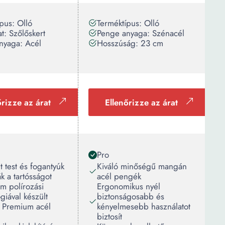
pus: Olló
Terméktípus: Olló
t: Szőlőskert
Penge anyaga: Szénacél
nyaga: Acél
Hosszúság: 23 cm
őrizze az árat
Ellenőrizze az árat
Pro
t test és fogantyúk
Kiváló minőségű mangán
ák a tartósságot
acél pengék
om polírozási
Ergonomikus nyél
giával készült
biztonságosabb és
m Premium acél
kényelmesebb használatot
biztosít