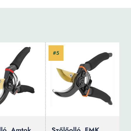
lló, Amtok,
Szőlőolló, FMK,