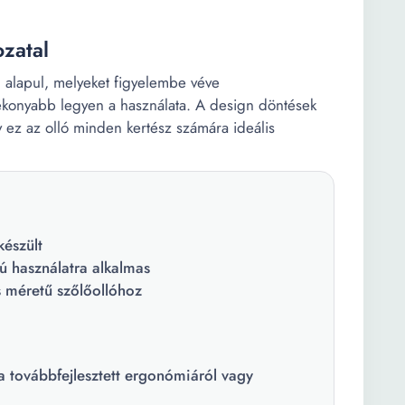
ozatal
n alapul, melyeket figyelembe véve
tékonyabb legyen a használata. A design döntések
y ez az olló minden kertész számára ideális
észült
vú használatra alkalmas
 méretű szőlőollóhoz
 a továbbfejlesztett ergonómiáról vagy