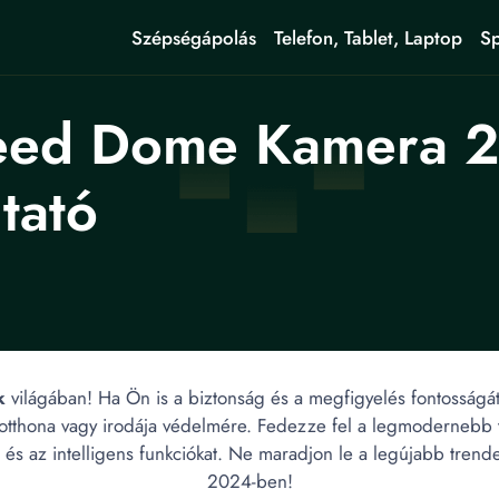
Szépségápolás
Telefon, Tablet, Laptop
Sp
eed Dome Kamera 2
tató
k
világában! Ha Ön is a biztonság és a megfigyelés fontosságát 
otthona vagy irodája védelmére. Fedezze fel a legmodernebb te
ést és az intelligens funkciókat. Ne maradjon le a legújabb tre
2024-ben!