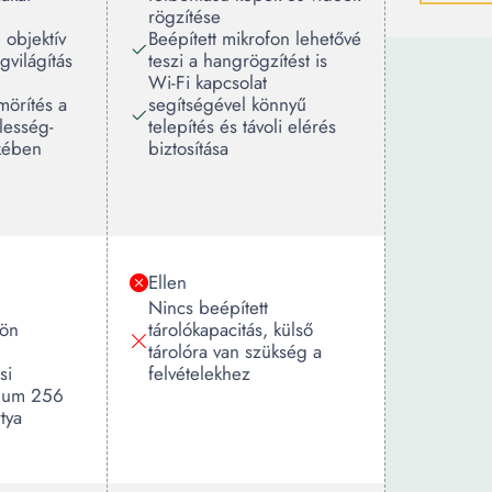
rögzítése
 objektív
Beépített mikrofon lehetővé
gvilágítás
teszi a hangrögzítést is
Wi-Fi kapcsolat
örítés a
segítségével könnyű
lesség-
telepítés és távoli elérés
kében
biztosítása
Ellen
Nincs beépített
lön
tárolókapacitás, külső
tárolóra van szükség a
si
felvételekhez
imum 256
tya