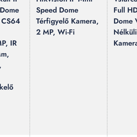
 Dome
Speed Dome
Full H
m CS64
Térfigyelő Kamera,
Dome 
2 MP, Wi-Fi
Nélkül
P, IR
Kamer
Mm,
,
kelő