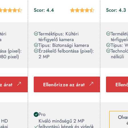
Scor: 4.4
Scor: 4.3
téri
Terméktípus: Kültéri
Terméktí
a
térfigyelő kamera
térfigye
Típus: Biztonsági kamera
Típus: W
sa (pixel):
Érzékelő felbontása (pixel):
Technol
80 pixel)
2 MP
nélküli
z árat
Ellenőrizze az árat
Ellen
Pro
Olvas
ű HD
Kiváló minőségű 2 MP
zakai
felbontású képek és videók