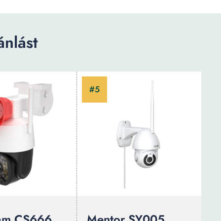
nlást
cam CS666
Mentor SY005