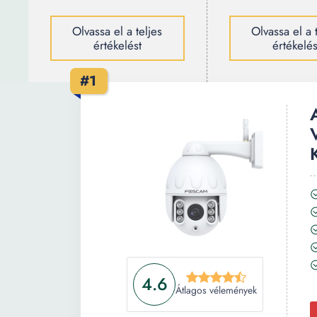
Olvassa el a teljes
Olvassa el a 
értékelést
értékelés
#1
4.6
Átlagos vélemények