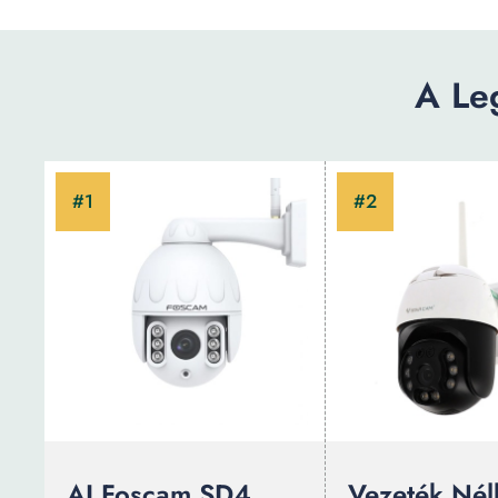
A Le
AI Foscam SD4
Vezeték Nélk