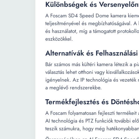
Különbségek és Versenyelő
A Foscam SD4 Speed Dome kamera kiemelke
teljesítményével és megbízhatóságával. A b
és használatot, míg a támogatott protokollok
eszközökkel.
Alternatívák és Felhasználási
Bár számos más kültéri kamera létezik a
választás lehet otthoni vagy kisvállalkozás
igényelnek. Az IP technológia és vezeték n
a meglévő rendszerekbe.
Termékfejlesztés és Döntésh
A Foscam folyamatosan fejleszti termékeit
AI technológia és PTZ funkciók további elő
teszik számukra, hogy még hatékonyabban 