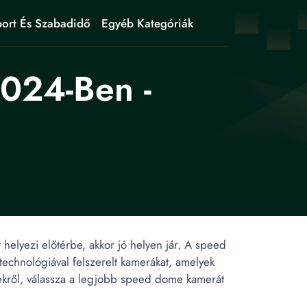
ort És Szabadidő
Egyéb Kategóriák
024-Ben -
helyezi előtérbe, akkor jó helyen jár. A speed
chnológiával felszerelt kamerákat, amelyek
ndekről, válassza a legjobb speed dome kamerát