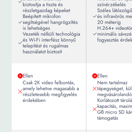
biztosítja a tiszta és
színérzékelés
részletgazdag képeket
Széles látószögű
Beépített mikrofon
és infravörös me
segítségével hangrögzítés
20 méterig
is lehetséges
H.264+ videotöm
Vezeték nélküli technológia
minimális sávszé
és Wi-Fi interfész könnyű
fogyasztás érde
telepítést és rugalmas
használatot biztosít
Ellen
Ellen
Csak 2K video felbontás,
Nem tartalmaz
amely lehetne magasabb a
tápegységet, kü
részletesebb megfigyelés
megvásárolandó
érdekében
Korlátozott tárolá
kapacitás, max
GB micro SD kár
támogatás