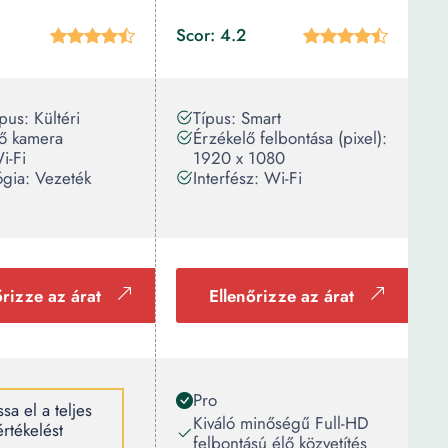
Scor: 4.2
pus: Kültéri
Típus: Smart
lő kamera
Érzékelő felbontása (pixel):
i-Fi
1920 x 1080
ógia: Vezeték
Interfész: Wi-Fi
őrizze az árat
Ellenőrizze az árat
Pro
sa el a teljes
Kiváló minőségű Full-HD
értékelést
felbontású élő közvetítés