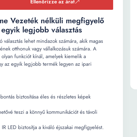
Ellenőrizze az árat
e Vezeték nélküli megfigyelő
egyik legjobb választás
áló választás lehet mindazok számára, akik magas
nének otthonuk vagy vállalkozásuk számára. A
an funkciót kínál, amelyek kiemelik a
gy az egyik legjobb termék legyen az ipari
ontás biztosítása éles és részletes képek
ehetővé teszi a könnyű kommunikációt és távoli
 IR LED biztosítja a kiváló éjszakai megfigyelést.