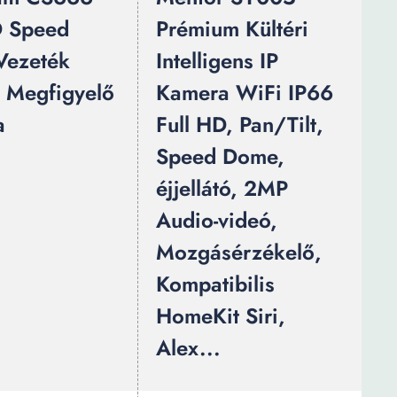
D Speed
Prémium Kültéri
Vezeték
Intelligens IP
i Megfigyelő
Kamera WiFi IP66
a
Full HD, Pan/Tilt,
Speed Dome,
éjjellátó, 2MP
Audio-videó,
Mozgásérzékelő,
Kompatibilis
HomeKit Siri,
Alex...