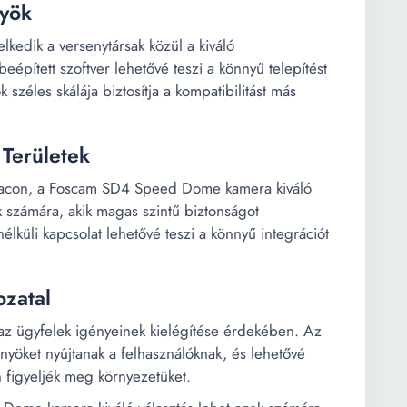
nyök
dik a versenytársak közül a kiváló
eépített szoftver lehetővé teszi a könnyű telepítést
 széles skálája biztosítja a kompatibilitást más
 Területek
 piacon, a Foscam SD4 Speed Dome kamera kiváló
ok számára, akik magas szintű biztonságot
élküli kapcsolat lehetővé teszi a könnyű integrációt
ozatal
 az ügyfelek igényeinek kielégítése érdekében. Az
nyöket nyújtanak a felhasználóknak, és lehetővé
figyeljék meg környezetüket.