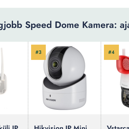
gjobb Speed Dome Kamera: ajá
üli IP
Hikvision IP Mini
Vstar