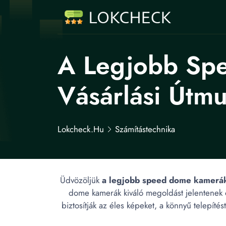
A Legjobb Sp
Vásárlási Útmu
Lokcheck.hu
Számítástechnika
Üdvözöljük
a legjobb speed dome kamerá
dome kamerák kiváló megoldást jelentenek 
biztosítják az éles képeket, a könnyű telepít