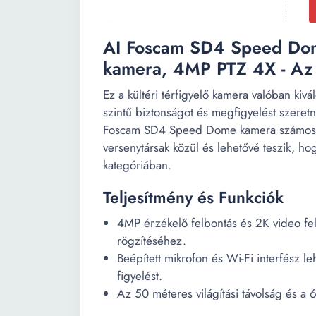
AI Foscam SD4 Speed Dom
kamera, 4MP PTZ 4X - Az 
Ez a kültéri térfigyelő kamera valóban kiv
szintű biztonságot és megfigyelést szeret
Foscam SD4 Speed Dome kamera számos oly
versenytársak közül és lehetővé teszik, ho
kategóriában.
Teljesítmény és Funkciók
4MP érzékelő felbontás és 2K video felb
rögzítéséhez.
Beépített mikrofon és Wi-Fi interfész l
figyelést.
Az 50 méteres világítási távolság és a 6