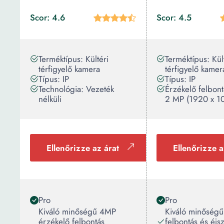
Scor: 4.6
Scor: 4.5
Terméktípus: Kültéri
Terméktípus: Kül
térfigyelő kamera
térfigyelő kamer
Típus: IP
Típus: IP
Technológia: Vezeték
Érzékelő felbontá
nélküli
2 MP (1920 x 10
Ellenőrizze az árat
Ellenőrizze a
Pro
Pro
Kiváló minőségű 4MP
Kiváló minőség
érzékelő felbontás
felbontás és éjs