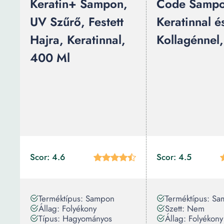
Keratin+ Sampon,
Code Samp
UV Szűrő, Festett
Keratinnal é
Hajra, Keratinnal,
Kollagénnel
400 Ml
Scor: 4.6
Scor: 4.5
Terméktípus: Sampon
Terméktípus: S
Állag: Folyékony
Szett: Nem
Típus: Hagyományos
Állag: Folyékony