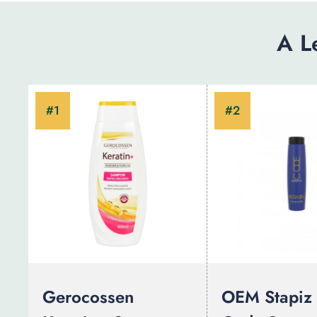
A L
Gerocossen
OEM Stapiz 