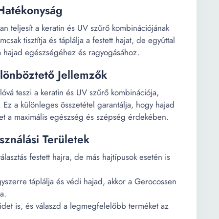
 Hatékonyság
 teljesít a keratin és UV szűrő kombinációjának
sak tisztítja és táplálja a festett hajat, de egyúttal
lva hajad egészségéhez és ragyogásához.
lönböztető Jellemzők
vá teszi a keratin és UV szűrő kombinációja,
Ez a különleges összetétel garantálja, hogy hajad
met a maximális egészség és szépség érdekében.
sználási Területek
asztás festett hajra, de más hajtípusok esetén is
szerre táplálja és védi hajad, akkor a Gerocossen
a.
idet is, és válaszd a legmegfelelőbb terméket az