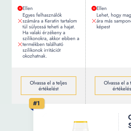
Ellen
Ellen
Egyes felhasználók
Lehet, hogy ma
számára a Keratin tartalom
ára más sampon
túl súlyossá teheti a hajat.
képest
Ha valaki érzékeny a
szilikonokra, akkor ebben a
termékben található
szilikonok irritációt
okozhatnak.
Olvassa el a teljes
Olvassa el a 
értékelést
értékelés
#1