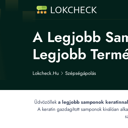
A Legjobb Sam
Legjobb Termé
Lokcheck.hu
Szépségápolás
Üdvözöllek
a legjobb samponok keratinna
A keratin gazdagított samponok kiválóan alk
s