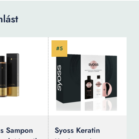
lást
ás Sampon
Syoss Keratin