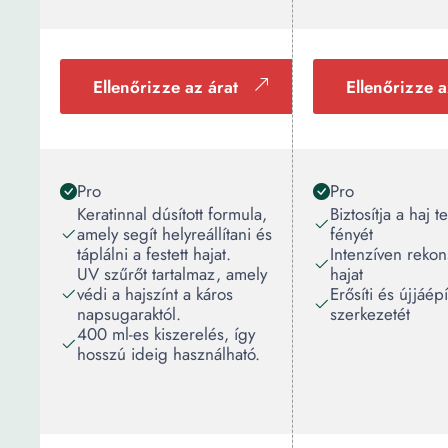
Ellenőrizze az árat
Ellenőrizze a
Pro
Pro
Keratinnal dúsított formula,
Biztosítja a haj 
amely segít helyreállítani és
fényét
táplálni a festett hajat.
Intenzíven rekons
UV szűrőt tartalmaz, amely
hajat
védi a hajszínt a káros
Erősíti és újjáépí
napsugaraktól.
szerkezetét
400 ml-es kiszerelés, így
hosszú ideig használható.