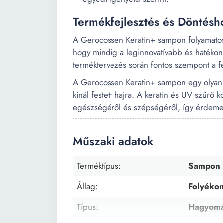
Termékfejlesztés és Döntésho
A Gerocossen Keratin+ sampon folyamatos
hogy mindig a leginnovatívabb és hatékon
terméktervezés során fontos szempont a f
A Gerocossen Keratin+ sampon egy olyan
kínál festett hajra. A keratin és UV szűrő
egészségéről és szépségéről, így érdemes 
Műszaki adatok
Terméktípus:
Sampon
Állag:
Folyéko
Típus:
Hagyom