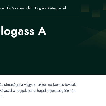
ort És Szabadidő
Egyéb Kategóriák
álogass A
és simaságára vágysz, akkor ne keress tovább!
 Válaszd a legjobbat a hajad egészségéért és
n!