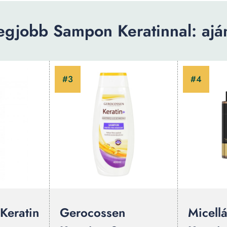
egjobb Sampon Keratinnal: aján
Keratin
Gerocossen
Micell