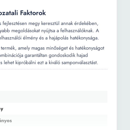
zatali Faktorok
 fejlesztésen megy keresztül annak érdekében,
yabb megoldásokat nyújtsa a felhasználóknak. A
elhasználói élmény és a hajápolás hatékonysága.
 termék, amely magas minőséget és hatékonyságot
 kombinációja garantáltan gondoskodik hajad
lehet kipróbálni ezt a kiváló samponválasztást.
ny
ányos