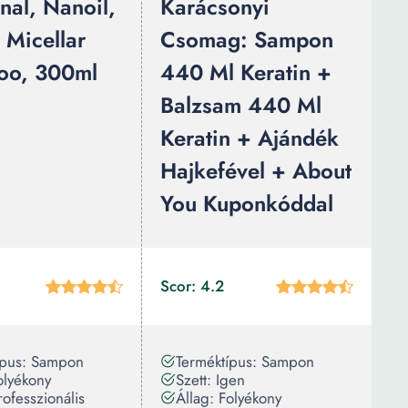
nal, Nanoil,
Karácsonyi
 Micellar
Csomag: Sampon
oo, 300ml
440 Ml Keratin +
Balzsam 440 Ml
Keratin + Ajándék
Hajkefével + About
You Kuponkóddal
Scor: 4.2
ípus: Sampon
Terméktípus: Sampon
olyékony
Szett: Igen
rofesszionális
Állag: Folyékony