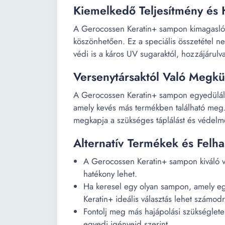
Kiemelkedő Teljesítmény és
A Gerocossen Keratin+ sampon kimagaslóan
köszönhetően. Ez a speciális összetétel nemc
védi is a káros UV sugaraktól, hozzájáru
Versenytársaktól Való Megkü
A Gerocossen Keratin+ sampon egyedülálló
amely kevés más termékben található meg. 
megkapja a szükséges táplálást és védel
Alternatív Termékek és Felha
A Gerocossen Keratin+ sampon kiváló vál
hatékony lehet.
Ha keresel egy olyan sampon, amely egy
Keratin+ ideális választás lehet számodr
Fontolj meg más hajápolási szükséglete
egyedi igényeid szerint.