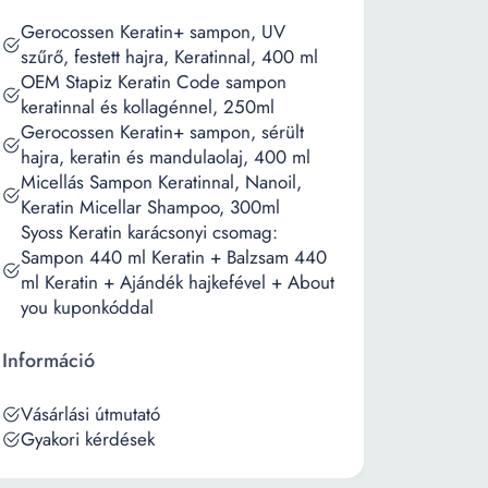
Gerocossen Keratin+ sampon, UV
szűrő, festett hajra, Keratinnal, 400 ml
OEM Stapiz Keratin Code sampon
keratinnal és kollagénnel, 250ml
Gerocossen Keratin+ sampon, sérült
hajra, keratin és mandulaolaj, 400 ml
Micellás Sampon Keratinnal, Nanoil,
Keratin Micellar Shampoo, 300ml
Syoss Keratin karácsonyi csomag:
Sampon 440 ml Keratin + Balzsam 440
ml Keratin + Ajándék hajkefével + About
you kuponkóddal
Információ
Vásárlási útmutató
Gyakori kérdések