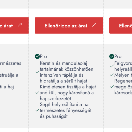
z árat
Ellenőrizze az árat
Ellen
Pro
Pro
természetes
Keratin és mandulaolaj
Felgyorsí
tartalmának köszönhetően
helyreál
truálja a
intenzíven táplálja és
Mélyen ti
hidratálja a sérült hajat
Regenerá
ti a haj
Kíméletesen tisztítja a hajat
megelőz
anélkül, hogy károsítaná a
károsod
haj szerkezetét
Segít helyreállítani a haj
természetes fényességét
és puhaságát