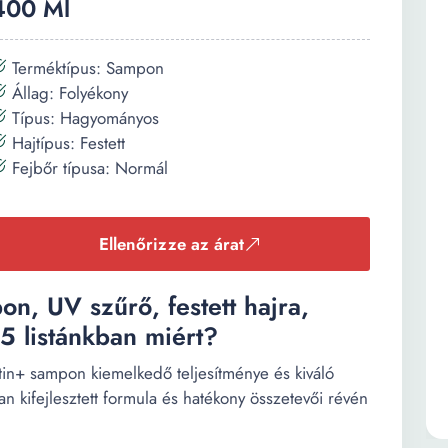
400 Ml
Terméktípus: Sampon
Állag: Folyékony
Típus: Hagyományos
Hajtípus: Festett
Fejbőr típusa: Normál
Ellenőrizze az árat
n, UV szűrő, festett hajra,
5 listánkban miért?
tin+ sampon kiemelkedő teljesítménye és kiváló
n kifejlesztett formula és hatékony összetevői révén