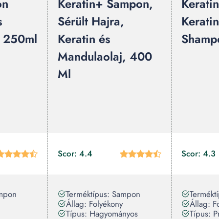
on
Keratin+ Sampon,
Keratin
s
Sérült Hajra,
Keratin
, 250ml
Keratin és
Shamp
Mandulaolaj, 400
Ml
Scor: 4.4
Scor: 4.3
ampon
Terméktípus: Sampon
Termékt
Állag: Folyékony
Állag: F
Típus: Hagyományos
Típus: P