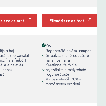
őrizze az árat
Ellenőrizze az árat
Pro
tja a haj
Regeneráló hatású sampon
lásának folyamatát
és balzsam a töredezésre
sztítja a fejbőrt
hajlamos hajra
lja a hajat és
Keratinnal feltölti a
i annak
hajszálakat a mélyreható
ását
regenerálásért
Az összetevők 90%-a
természetes eredetű