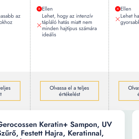
Ellen
Ellen
gasabb az
Lehet, hogy az intenzív
Lehet h
okhoz
tápláló hatás miatt nem
gyorsab
minden hajtípus számára
ideális
teljes
Olvassa el a teljes
Olvas
t
értékelést
Gerocossen Keratin+ Sampon, UV
Szűrő, Festett Hajra, Keratinnal,