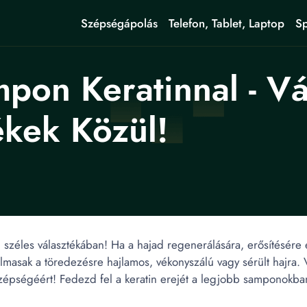
Szépségápolás
Telefon, Tablet, Laptop
Sp
pon Keratinnal - V
kek Közül!
l
széles választékában! Ha a hajad regenerálására, erősítésére 
almasak a töredezésre hajlamos, vékonyszálú vagy sérült hajra.
zépségéért! Fedezd fel a keratin erejét a legjobb samponokba