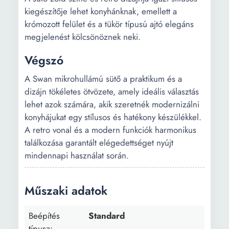
kiegészítője lehet konyhánknak, emellett a
krómozott felület és a tükör típusú ajtó elegáns
megjelenést kölcsönöznek neki.
Végszó
A Swan mikrohullámú sütő a praktikum és a
dizájn tökéletes ötvözete, amely ideális választás
lehet azok számára, akik szeretnék modernizálni
konyhájukat egy stílusos és hatékony készülékkel.
A retro vonal és a modern funkciók harmonikus
találkozása garantált elégedettséget nyújt
mindennapi használat során.
Műszaki adatok
Beépítés
Standard
típusa: