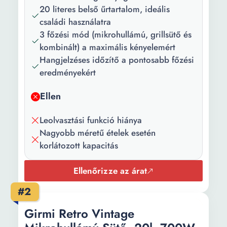
Belső anyag:
Acél
20 literes belső űrtartalom, ideális
családi használatra
Tulajdonság:
Belső világítás Gyors
3 főzési mód (mikrohullámú, grillsütő és
felmelegedés Kivehető
kombinált) a maximális kényelemért
tálca
Hangjelzéses időzítő a pontosabb főzési
eredményekért
Csomag
1 x grill 1 darab
tartalma:
mikrohullámú sütő
Ellen
Szín:
Fehér
Leolvasztási funkció hiánya
Teljesítmény:
700 W
Nagyobb méretű ételek esetén
korlátozott kapacitás
Grill
800 W
teljesítmény:
Ellenőrizze az árat
Energiafogyasztás:
1150 W
#2
Súly:
10.7 kg
Girmi Retro Vintage
Forgó lemez
24.5 cm