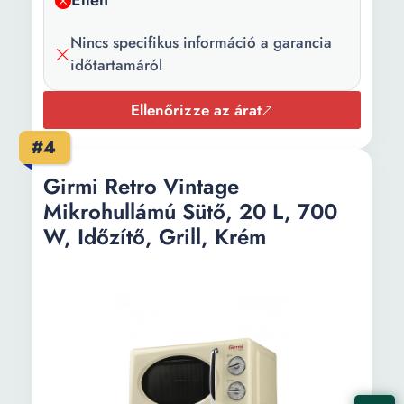
Ellen
Szín:
Zöld
Teljesítmény:
800 W
Nincs specifikus információ a garancia
időtartamáról
Erősségi
5
fokozatok:
Ellenőrizze az árat
Szélesség:
44 cm
#4
Mélység:
32.1 cm
Girmi Retro Vintage
Mikrohullámú Sütő, 20 L, 700
Magasság:
26 cm
W, Időzítő, Grill, Krém
Súly:
10 kg
Forgó lemez
27 cm
átmérő: