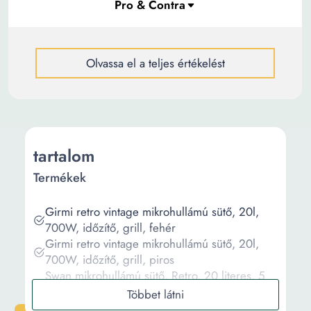
Olvassa el a teljes értékelést
tartalom
Termékek
Girmi retro vintage mikrohullámú sütő, 20l,
700W, időzítő, grill, fehér
Girmi retro vintage mikrohullámú sütő, 20l,
700W, időzítő, grill, piros
Swan mikrohullámú sütő, Retro, 20 literes, 5
teljesítményfokozat, leolvasztás funkció, 27 cm-
es forgólap, digitális képernyő, időzítő, gyors