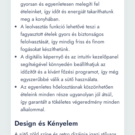
gyorsan és egyenletesen melegíti fel
ételeinket, így időt és energiát takaríthatunk
meg a konyhában.
A leolvasztás funkció lehetővé teszi a
fagyasztott ételek gyors és biztonságos
felolvasztását, így mindig friss és finom
fogásokat készíthetünk.
A digitális képernyő és az intuitív kezelőpanel
segítségével könnyedén beállíthatjuk az
időzítőt és a kívánt főzési programot, így még
egyszerűbbé válik a sütő használata.
Az egyenletes hőelosztásnak köszönhetően
ételeink minden része ugyanolyan jól átsül,
így garantált a tökéletes végeredmény minden
alkalommal.
Design és Kényelem
A sütő zöld színe és retro dizájnja igazi stílusos