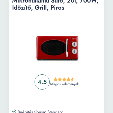
Mikrohullámú Sütő, 20l, 700W,
átmérő:
Időzítő, Grill, Piros
4.5
Átlagos vélemények
Beépítés típusa: Standard