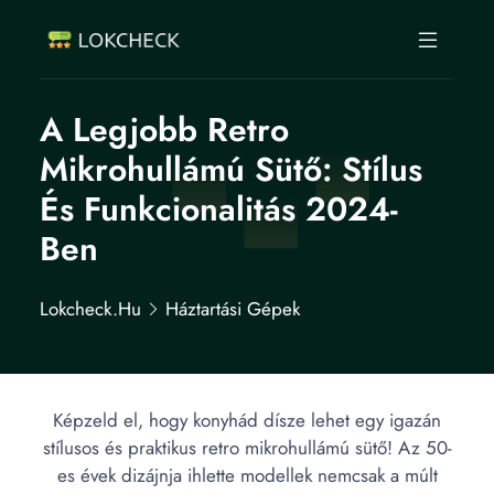
A Legjobb Retro
Mikrohullámú Sütő: Stílus
És Funkcionalitás 2024-
Ben
Lokcheck.hu
Háztartási Gépek
Képzeld el, hogy konyhád dísze lehet egy igazán
stílusos és praktikus retro mikrohullámú sütő! Az 50-
es évek dizájnja ihlette modellek nemcsak a múlt