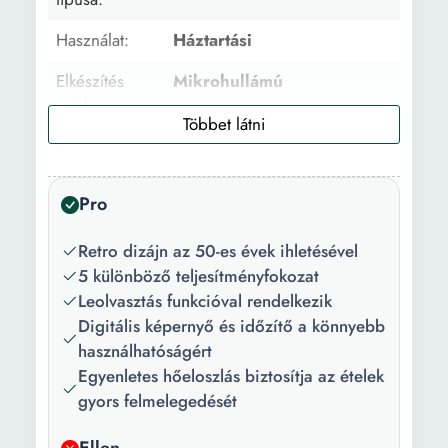
Használat:
Háztartási
Elkészítés
Mikrohullámú
módja:
Vezérlőpanel
Mechanikus
típusa:
Pro
Ajtó nyítása:
Bal
Retro dizájn az 50-es évek ihletésével
Kapacitás:
20 l
5 különböző teljesítményfokozat
Belső anyag:
Acél
Leolvasztás funkcióval rendelkezik
Digitális képernyő és időzítő a könnyebb
Tulajdonság:
Automatikus kikapcsolás
használhatóságért
Időzítő Belső világítás
Egyenletes hőeloszlás biztosítja az ételek
Jelzés a program végén
gyors felmelegedését
Kivehető tálca