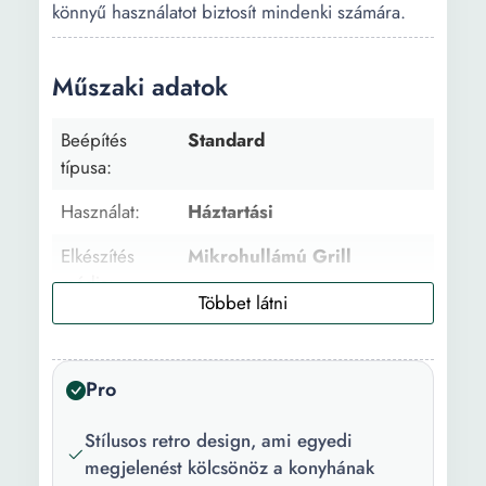
könnyű használatot biztosít mindenki számára.
Műszaki adatok
Beépítés
Standard
típusa:
Használat:
Háztartási
Elkészítés
Mikrohullámú Grill
módja:
Vezérlőpanel
Mechanikus
típusa:
Pro
Ajtó nyítása:
Bal
Stílusos retro design, ami egyedi
Kapacitás:
20 l
megjelenést kölcsönöz a konyhának