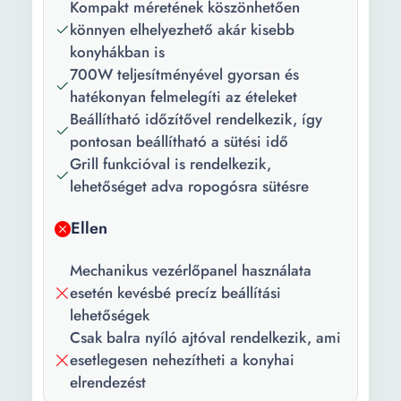
Belső anyag:
Acél
Kompakt méretének köszönhetően
könnyen elhelyezhető akár kisebb
Tulajdonság:
Belső világítás Gyors
konyhákban is
felmelegedés Kivehető
700W teljesítményével gyorsan és
tálca
hatékonyan felmelegíti az ételeket
Beállítható időzítővel rendelkezik, így
Csomag
1 x grill 1 darab
pontosan beállítható a sütési idő
tartalma:
mikrohullámú sütő
Grill funkcióval is rendelkezik,
Szín:
Piros
lehetőséget adva ropogósra sütésre
Teljesítmény:
700 W
Ellen
Grill
800 W
Mechanikus vezérlőpanel használata
teljesítmény:
esetén kevésbé precíz beállítási
Energiafogyasztás:
1150 W
lehetőségek
Csak balra nyíló ajtóval rendelkezik, ami
Súly:
10.7 kg
esetlegesen nehezítheti a konyhai
elrendezést
Forgó lemez
24.5 cm