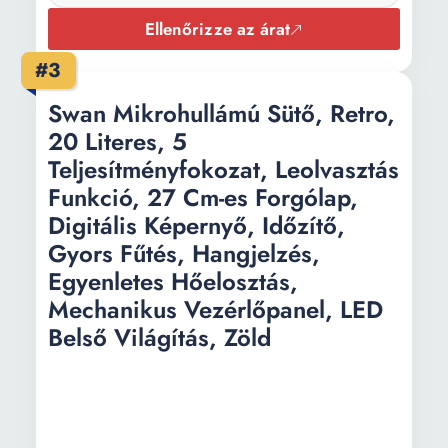
átmérő:
Ellenőrizze az árat
#3
Swan Mikrohullámú Sütő, Retro,
20 Literes, 5
Teljesítményfokozat, Leolvasztás
Funkció, 27 Cm-es Forgólap,
Digitális Képernyő, Időzítő,
Gyors Fűtés, Hangjelzés,
Egyenletes Hőelosztás,
Mechanikus Vezérlőpanel, LED
Belső Világítás, Zöld