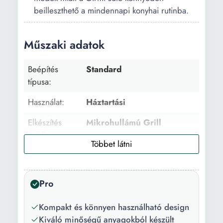
beilleszthető a mindennapi konyhai rutinba.
Műszaki adatok
Beépítés
Standard
típusa:
Használat:
Háztartási
Elkészítés
Mikrohullámú Grill
módja:
Vezérlőpanel
Mechanikus
típusa:
Pro
Ajtó nyítása:
Bal
Kompakt és könnyen használható design
Kapacitás:
20 l
Kiváló minőségű anyagokból készült