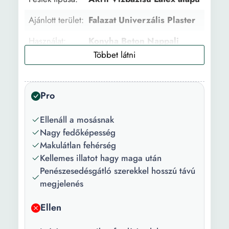
Ajánlott terület:
Falazat Univerzális Plaster
Használat:
Konyha Beton Nappali
Hálószoba Fürdőszoba
Mennyezet Fal, Beltéri
Ajánlott
2
Pro
rétegek száma:
Ellenáll a mosásnak
Előzetes
Igen
Nagy fedőképesség
felületkezelés:
Makulátlan fehérség
Felületkezelés
Feltöltés
Kellemes illatot hagy maga után
típusa:
Penészesedésgátló szerekkel hosszú távú
megjelenés
Főbb
Gyors száradás Mosható
jellemzők:
Ellen
Felület:
Matt