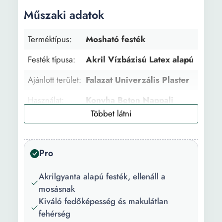
Műszaki adatok
Terméktípus:
Mosható festék
Festék típusa:
Akril Vízbázisú Latex alapú
Ajánlott terület:
Falazat Univerzális Plaster
Használat:
Konyha Beton Nappali
Hálószoba Fürdőszoba
Mennyezet Fal, Beltéri
Ajánlott
2
Pro
rétegek száma:
Akrilgyanta alapú festék, ellenáll a
Előzetes
Igen
mosásnak
felületkezelés:
Kiváló fedőképesség és makulátlan
Felületkezelés
Feltöltés
fehérség