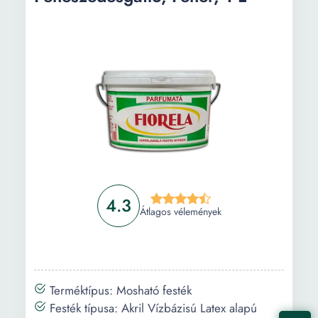
4.3
Átlagos vélemények
Terméktípus: Mosható festék
Festék típusa: Akril Vízbázisú Latex alapú