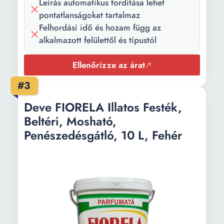
Leírás automatikus fordítása lehet
Szín:
Fehér
pontatlanságokat tartalmaz
Felhordási idő és hozam függ az
Árnyalat:
Matt fehér
alkalmazott felülettől és típustól
Mennyiség:
15 l
Ellenőrizze az árat
Ajánlott fedett
75 m²
#3
terület:
Deve FIORELA Illatos Festék,
Szárítási idő:
4 h
Beltéri, Mosható,
Felhasználás
200
Penészedésgátló, 10 L, Fehér
(ml|g/m²):