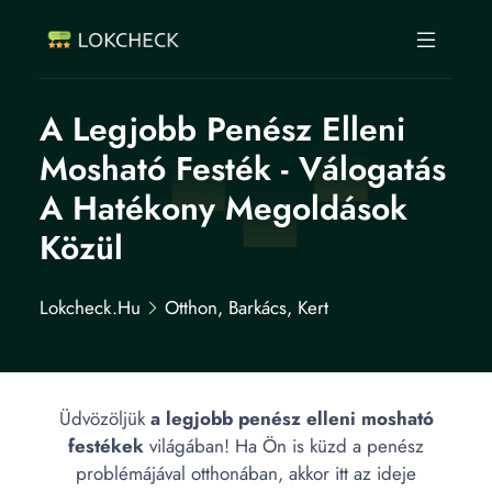
A Legjobb Penész Elleni
Mosható Festék - Válogatás
A Hatékony Megoldások
Közül
Lokcheck.hu
Otthon, Barkács, Kert
Üdvözöljük
a legjobb penész elleni mosható
festékek
világában! Ha Ön is küzd a penész
problémájával otthonában, akkor itt az ideje