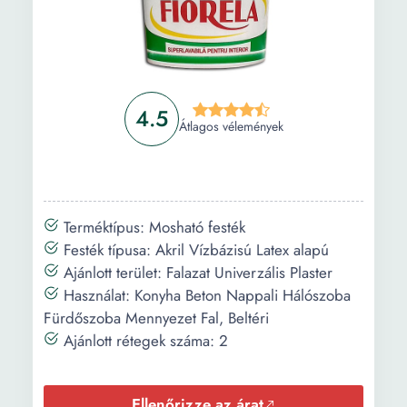
4.5
Átlagos vélemények
Terméktípus: Mosható festék
Festék típusa: Akril Vízbázisú Latex alapú
Ajánlott terület: Falazat Univerzális Plaster
Használat: Konyha Beton Nappali Hálószoba
Fürdőszoba Mennyezet Fal, Beltéri
Ajánlott rétegek száma: 2
Ellenőrizze az árat