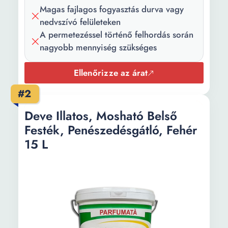
Magas fajlagos fogyasztás durva vagy
Árnyalat:
fehér
nedvszívó felületeken
A permetezéssel történő felhordás során
Mennyiség:
15 l
nagyobb mennyiség szükséges
Ajánlott fedett
150 m²
terület:
Ellenőrizze az árat
Szárítási idő:
4 h
#2
Felhasználás
100
Deve Illatos, Mosható Belső
(ml|g/m²):
Festék, Penészedésgátló, Fehér
15 L