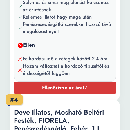
típusa:
Selymes és sima megjelenést kölcsönöz
az érintésnek
Főbb
Gyors száradás Mosható
Kellemes illatot hagy maga után
jellemzők:
Penészesedésgátló szerekkel hosszú távú
megelőzést nyújt
Felület:
Matt
Szín:
Fehér
Ellen
Árnyalat:
Matt fehér
Felhordási idő a rétegek között 2-4 óra
Hozam változhat a hordozó típusától és
Mennyiség:
10 l
érdességétől függően
Ajánlott fedett
50 m²
terület:
Ellenőrizze az árat
Szárítási idő:
4 h
#4
Felhasználás
200
Deve Illatos, Mosható Beltéri
(ml|g/m²):
Festék, FIORELA,
Penészedésgátló, Fehér, 1 L