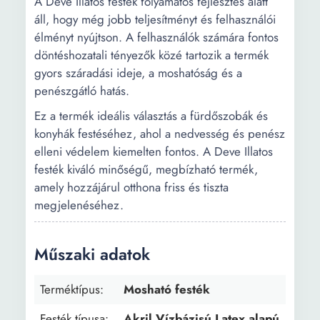
A Deve Illatos festék folyamatos fejlesztés alatt
áll, hogy még jobb teljesítményt és felhasználói
élményt nyújtson. A felhasználók számára fontos
döntéshozatali tényezők közé tartozik a termék
gyors száradási ideje, a moshatóság és a
penészgátló hatás.
Ez a termék ideális választás a fürdőszobák és
konyhák festéséhez, ahol a nedvesség és penész
elleni védelem kiemelten fontos. A Deve Illatos
festék kiváló minőségű, megbízható termék,
amely hozzájárul otthona friss és tiszta
megjelenéséhez.
Műszaki adatok
Terméktípus:
Mosható festék
Festék típusa:
Akril Vízbázisú Latex alapú