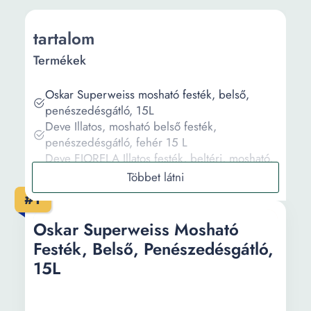
tartalom
Termékek
Oskar Superweiss mosható festék, belső,
penészedésgátló, 15L
Deve Illatos, mosható belső festék,
penészedésgátló, fehér 15 L
Deve FIORELA Illatos festék, beltéri, mosható,
penészedésgátló, 10 L, fehér
Deve Illatos, mosható beltéri festék, FIORELA,
#1
penészedésgátló, fehér, 1 L
Deve Illatos, mosható beltéri festék, FIORELA,
Oskar Superweiss Mosható
penészedésgátló, fehér, 4 L
Festék, Belső, Penészedésgátló,
15L
Információ
Vásárlási útmutató