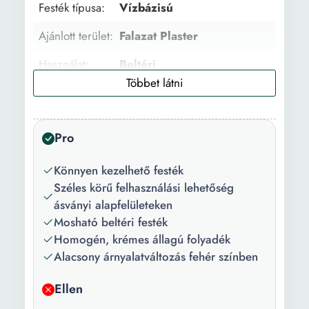
Festék típusa:
Vízbázisú
Ajánlott terület:
Falazat Plaster
Használat:
Beltéri
Ajánlott
1
rétegek száma:
Pro
Előzetes
Igen
felületkezelés:
Könnyen kezelhető festék
Felületkezelés
Alapozás
Széles körű felhasználási lehetőség
típusa:
ásványi alapfelületeken
Mosható beltéri festék
Főbb
Mosható
Homogén, krémes állagú folyadék
jellemzők:
Alacsony árnyalatváltozás fehér színben
Felület:
Matt
Ellen
Szín:
Fehér