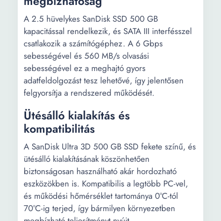
megbízhatóság
A 2.5 hüvelykes SanDisk SSD 500 GB
kapacitással rendelkezik, és SATA III interfésszel
csatlakozik a számítógéphez. A 6 Gbps
sebességével és 560 MB/s olvasási
sebességével ez a meghajtó gyors
adatfeldolgozást tesz lehetővé, így jelentősen
felgyorsítja a rendszered működését.
Ütésálló kialakítás és
kompatibilitás
A SanDisk Ultra 3D 500 GB SSD fekete színű, és
ütésálló kialakításának köszönhetően
biztonságosan használható akár hordozható
eszközökben is. Kompatibilis a legtöbb PC-vel,
és működési hőmérséklet tartománya 0°C-tól
70°C-ig terjed, így bármilyen környezetben
megbízható teljesítményt nyújt.