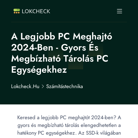
A Legjobb PC Meghajtó
2024-Ben - Gyors És
Megbízható Tárolás PC
Egységekhez
Lokcheck.hu
Számítástechnika
Keresed a legjobb PC meghajtót 2024-ben? A
gyors és megbízható tárolás elengedhetetlen a
hatékony PC egységekhez. Az SSD-k világában