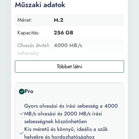
Műszaki adatok
Méret:
M.2
Kapacitás:
256 GB
Olvasás átviteli
4000 MB/s
sebesség:
Írási sebesség:
2000 MB/s
Súly:
5.4 g
Pro
Kontroller
Western Digital
típusa:
Gyors olvasási és írási sebesség a 4000
Interfész:
PCIe
MB/s olvasási és 2000 MB/s írási
sebességnek köszönhetően
Kis méretű és könnyű, ideális a szűk
helyekre és hordozhatósághoz