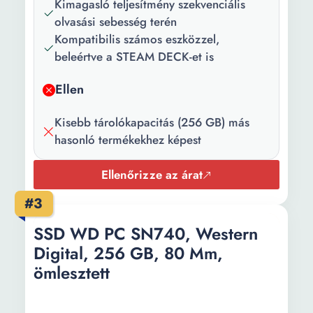
Kimagasló teljesítmény szekvenciális
D x H mm):
olvasási sebesség terén
Súly:
2.5 g
Kompatibilis számos eszközzel,
beleértve a STEAM DECK-et is
Kontroller
Western Digital
típusa:
Ellen
Interfész:
PCIe
Kisebb tárolókapacitás (256 GB) más
hasonló termékekhez képest
Ellenőrizze az árat
#3
SSD WD PC SN740, Western
Digital, 256 GB, 80 Mm,
ömlesztett