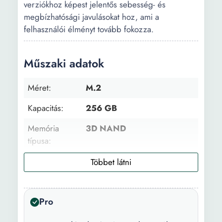
verziókhoz képest jelentős sebesség- és
megbízhatósági javulásokat hoz, ami a
felhasználói élményt tovább fokozza.
Műszaki adatok
Méret:
M.2
Kapacitás:
256 GB
Memória
3D NAND
típusa:
Olvasás átviteli
4000 MB/s
sebesség:
Írási sebesség:
2000 MB/s
Pro
Méretek (W x
30 x 22 x 2,23 mm