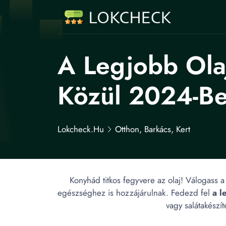
A Legjobb Ola
Közül 2024-Be
Lokcheck.hu
Otthon, Barkács, Kert
Konyhád titkos fegyvere az olaj! Válogass 
egészséghez is hozzájárulnak. Fedezd fel
a l
vagy salátakészít