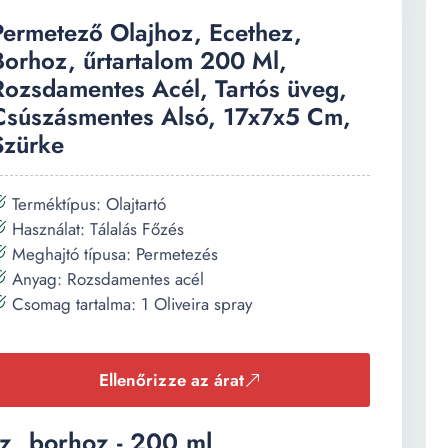
Permetező Olajhoz, Ecethez,
Borhoz, űrtartalom 200 Ml,
Rozsdamentes Acél, Tartós üveg,
Csúszásmentes Alsó, 17x7x5 Cm,
Szürke
Terméktípus: Olajtartó
Használat: Tálalás Főzés
Meghajtó típusa: Permetezés
Anyag: Rozsdamentes acél
Csomag tartalma: 1 Oliveira spray
Ellenőrizze az árat
z, borhoz - 200 ml