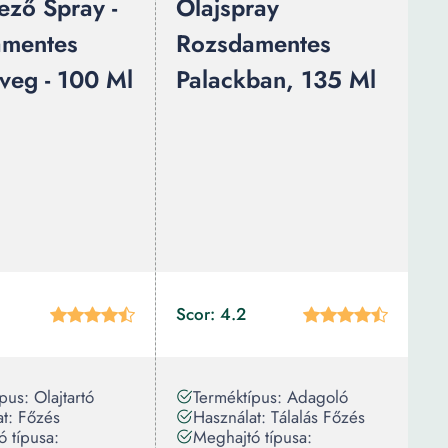
ező Spray -
Olajspray
amentes
Rozsdamentes
üveg - 100 Ml
Palackban, 135 Ml
Scor: 4.2
pus: Olajtartó
Terméktípus: Adagoló
t: Főzés
Használat: Tálalás Főzés
 típusa:
Meghajtó típusa: