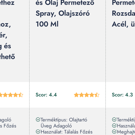
ethez
és Olaj Permetező
Permet
Spray, Olajszóró
Rozsd
hoz,
100 Ml
Acél, 
ér,
g és
thető
Scor: 4.4
Scor: 4.3
agoló
Terméktípus: Olajtartó
Terméktí
ás Főzés
Üveg Adagoló
Használa
:
Használat: Tálalás Főzés
Meghajtó