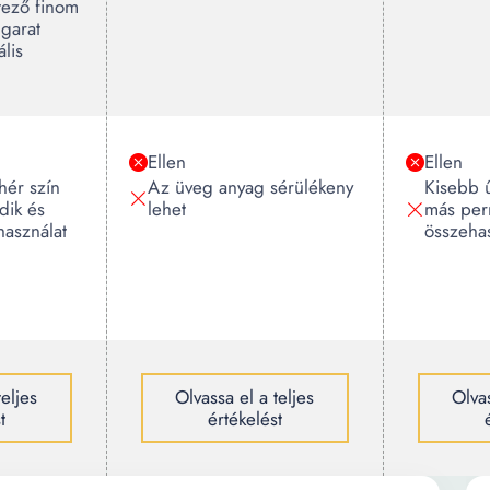
tező finom
ugarat
ális
Ellen
Ellen
hér szín
Az üveg anyag sérülékeny
Kisebb ű
dik és
lehet
más per
használat
összehas
teljes
Olvassa el a teljes
Olvas
t
értékelést