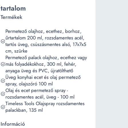
tartalom
Termékek
Permetező olajhoz, ecethez, borhoz,
űrtartalom 200 ml, rozsdamentes acél,
tartós üveg, csúszásmentes alsó, 17x7x5
cm, szürke
Permetező palack olajhoz, ecethez vagy
más folyadékokhoz, 300 ml, fehér,
anyaga üveg és PVC, újratölthető
Üveg konyhai ecet és olaj permetező
spray, olajszóró 100 ml
Olaj és ecet permetező spray -
rozsdamentes acél, üveg - 100 ml
Timeless Tools Olajspray rozsdamentes
palackban, 135 ml
Információ