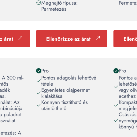
Meghajtó típusa:
Permete
Permetezés
z árat
Ellenőrizze az árat
Ellen
Pro
Pro
: A 300 ml-
Pontos adagolás lehetővé
Pontos 
ntős
tétele
lehetős
yadék
Egyenletes olajpermet
vagy olí
as.
kialakítása
ecethez
nálat: Az
Könnyen tisztítható és
Kompakt
mbinációja
utántölthető
megjele
 a palackot
Csúszás
sználat
nyomógo
könnyű h
etezés: A