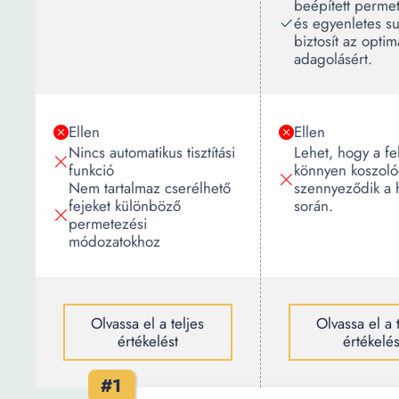
beépített perme
és egyenletes s
biztosít az optim
adagolásért.
Ellen
Ellen
Nincs automatikus tisztítási
Lehet, hogy a fe
funkció
könnyen koszoló
Nem tartalmaz cserélhető
szennyeződik a 
fejeket különböző
során.
permetezési
módozatokhoz
Olvassa el a teljes
Olvassa el a 
értékelést
értékelés
#1