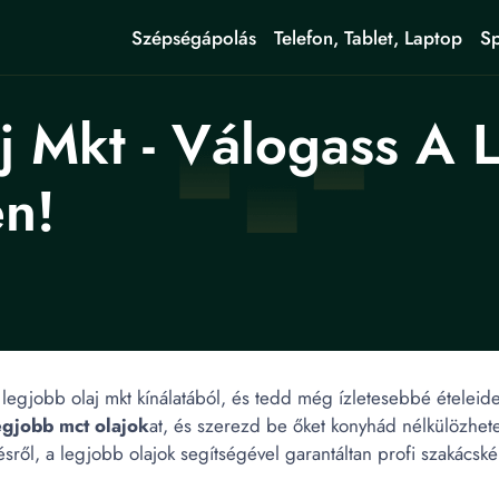
Szépségápolás
Telefon, Tablet, Laptop
Sp
j Mkt - Válogass A 
n!
a legjobb olaj mkt kínálatából, és tedd még ízletesebbé ételei
egjobb mct olajok
at, és szerezd be őket konyhád nélkülözhetet
ésről, a legjobb olajok segítségével garantáltan profi szakácsk