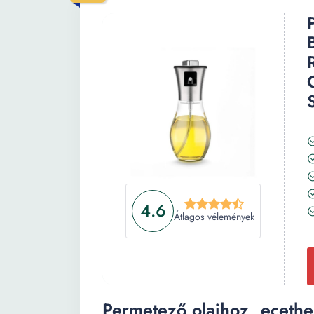
4.6
Átlagos vélemények
Permetező olajhoz, ecethe