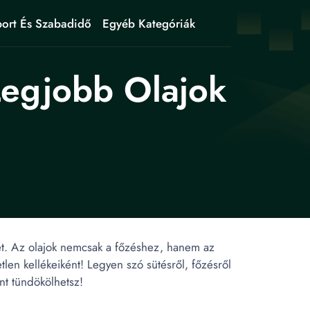
ort És Szabadidő
Egyéb Kategóriák
Legjobb Olajok
det. Az olajok nemcsak a főzéshez, hanem az
len kellékeiként! Legyen szó sütésről, főzésről
ént tündökölhetsz!