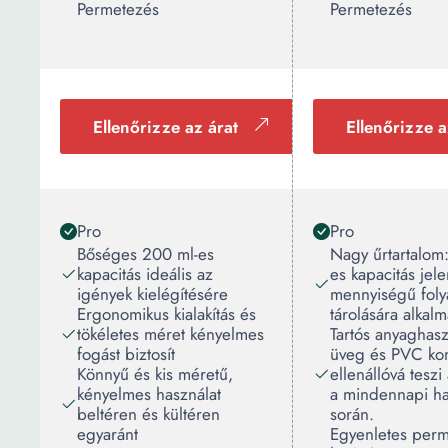
Permetezés
Permetezés
Ellenőrizze az árat
Ellenőrizze a
Pro
Pro
Bőséges 200 ml-es
Nagy űrtartalom
kapacitás ideális az
es kapacitás jele
igények kielégítésére
mennyiségű fol
Ergonomikus kialakítás és
tárolására alkalm
tökéletes méret kényelmes
Tartós anyaghasz
fogást biztosít
üveg és PVC ko
Könnyű és kis méretű,
ellenállóvá teszi
kényelmes használat
a mindennapi ha
beltéren és kültéren
során.
egyaránt
Egyenletes perm