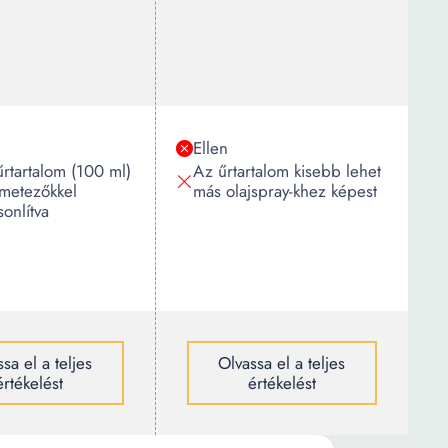
Ellen
rtartalom (100 ml)
Az űrtartalom kisebb lehet
metezőkkel
más olajspray-khez képest
onlítva
sa el a teljes
Olvassa el a teljes
értékelést
értékelést