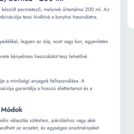
l készült permetező, melynek űrtartalma 200 ml. Az
binációja teszi kiválóvá a konyhai használatra.
yadékkal, legyen az olaj, ecet vagy bor, egyenletes
rete kényelmes használatot tesz lehetővé.
je a minőségi anyagok felhasználása. A
ciója garantálja a hosszú élettartamot és a
i Módok
eális választás sütéshez, pároláshoz vagy akár
sítheti az ecsetet, és egységes eredményeket