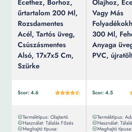
Ecethez, Borhoz,
Olajhoz, Ec
űrtartalom 200 Ml,
Vagy Más
Rozsdamentes
Folyadékok
Acél, Tartós üveg,
300 Ml, Feh
Csúszásmentes
Anyaga üve
Alsó, 17x7x5 Cm,
PVC, újratöl
Szürke
Scor: 4.6
Scor: 4.5
Terméktípus: Olajtartó
Terméktípus: Ad
Használat: Tálalás Főzés
Használat: Tálal
Meghajtó típusa:
Meghajtó típusa