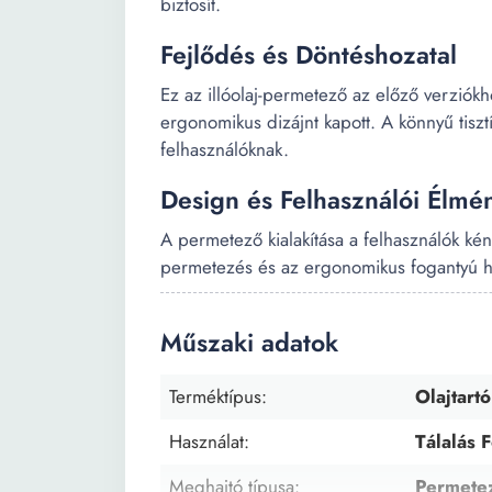
biztosít.
Fejlődés és Döntéshozatal
Ez az illóolaj-permetező az előző verziókh
ergonomikus dizájnt kapott. A könnyű tisz
felhasználóknak.
Design és Felhasználói Élmé
A permetező kialakítása a felhasználók ké
permetezés és az ergonomikus fogantyú ha
Műszaki adatok
Terméktípus:
Olajtartó
Használat:
Tálalás 
Meghajtó típusa:
Permete