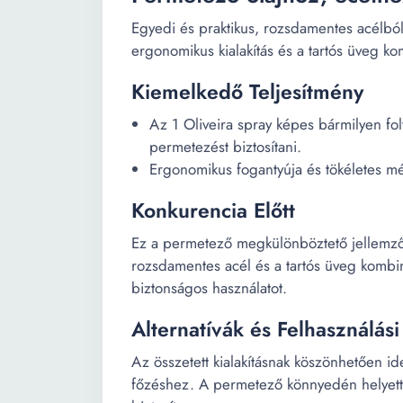
Egyedi és praktikus, rozsdamentes acélbó
ergonomikus kialakítás és a tartós üveg kom
Kiemelkedő Teljesítmény
Az 1 Oliveira spray képes bármilyen fol
permetezést biztosítani.
Ergonomikus fogantyúja és tökéletes mé
Konkurencia Előtt
Ez a permetező megkülönböztető jellemző
rozsdamentes acél és a tartós üveg kombiná
biztonságos használatot.
Alternatívák és Felhasználás
Az összetett kialakításnak köszönhetően id
főzéshez. A permetező könnyedén helyette