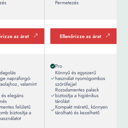
zés
Permetezés
őrizze az árat
Ellenőrizze az árat
Pro
adagolás
Könnyű és egyszerű
ége napraforgó-
használat nyomógombos
vaolajhoz, valamint
szórófejjel
Rozsdamentes palack
 és elegáns
biztosítja a higiénikus
nés
tárolást
mentes felületű
Kompakt méretű, könnyen
mb biztosítja a
tárolható és kezelhető
asználatot