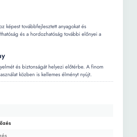
oz képest továbbfejlesztett anyagokat és
títhatóság és a hordozhatóság további előnyei a
ny
nyelmét és biztonságát helyezi előtérbe. A finom
sználat közben is kellemes élményt nyújt.
Főzés
zés