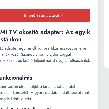
Ellenőrizze az árat
MI TV okosító adapter: Az egyik
istánkon
 adapter egy rendkívül praktikus eszköz, amelyet
termék közé. Számos olyan tulajdonsággal
ak közül, és kiváló teljesítményt nyújt a felhasználók
unkcionalitás
önnyedén streameljük a tartalmakat a mobil
olaton keresztül. A gyors és stabil adatkapcsolatnak
 is kristálytiszta.