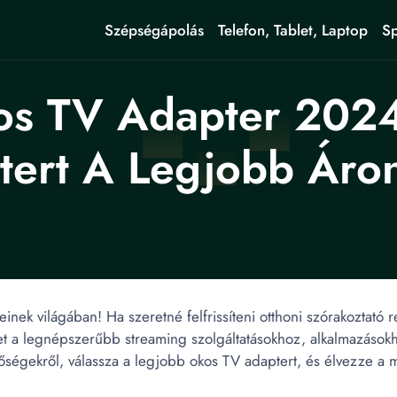
Szépségápolás
Telefon, Tablet, Laptop
Sp
s TV Adapter 2024 
ert A Legjobb Áro
nek világában! Ha szeretné felfrissíteni otthoni szórakoztató 
t a legnépszerűbb streaming szolgáltatásokhoz, alkalmazáso
hetőségekről, válassza a legjobb okos TV adaptert, és élvezze 