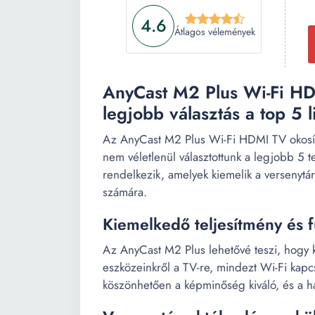
4.6
Átlagos vélemények
AnyCast M2 Plus Wi-Fi HD
legjobb választás a top 5 l
Az AnyCast M2 Plus Wi-Fi HDMI TV okosító
nem véletlenül választottunk a legjobb 5 
rendelkezik, amelyek kiemelik a versenytárs
számára.
Kiemelkedő teljesítmény és f
Az AnyCast M2 Plus lehetővé teszi, hogy k
eszközeinkről a TV-re, mindezt Wi-Fi kapcs
köszönhetően a képminőség kiváló, és a hang