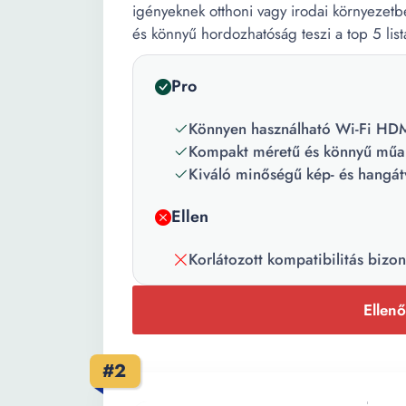
igényeknek otthoni vagy irodai környezetbe
és könnyű hordozhatóság teszi a top 5 lis
Pro
Könnyen használható Wi-Fi HDM
Kompakt méretű és könnyű műan
Kiváló minőségű kép- és hangátv
Ellen
Korlátozott kompatibilitás bizo
Ellenő
#2