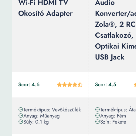
Wi-Fi HDMI TV
Audio
Okosító Adapter
Konverter/a
Zola®, 2 R
Csatlakozó, 
Optikai Kim
USB Jack
Scor: 4.6
Scor: 4.5
Terméktípus: Vevőkészülék
Terméktípus: Áta
Anyag: Műanyag
Anyag: Fém
Súly: 0.1 kg
Szín: Fekete