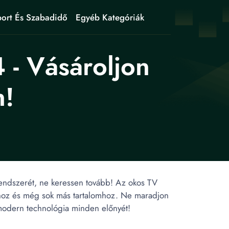
ort És Szabadidő
Egyéb Kategóriák
- Vásároljon
n!
rendszerét, ne keressen tovább! Az okos TV
khoz és még sok más tartalomhoz. Ne maradjon
a modern technológia minden előnyét!