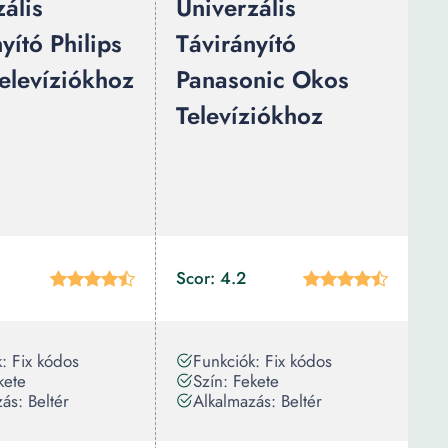
ális
Univerzális
yító Philips
Távirányító
elevíziókhoz
Panasonic Okos
Televíziókhoz
Scor: 4.2
: Fix kódos
Funkciók: Fix kódos
kete
Szín: Fekete
ás: Beltér
Alkalmazás: Beltér