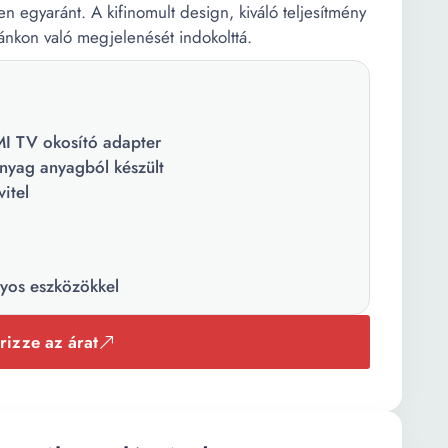
n egyaránt. A kifinomult design, kiváló teljesítmény
tánkon való megjelenését indokolttá.
I TV okosító adapter
yag anyagból készült
itel
nyos eszközökkel
rizze az árat