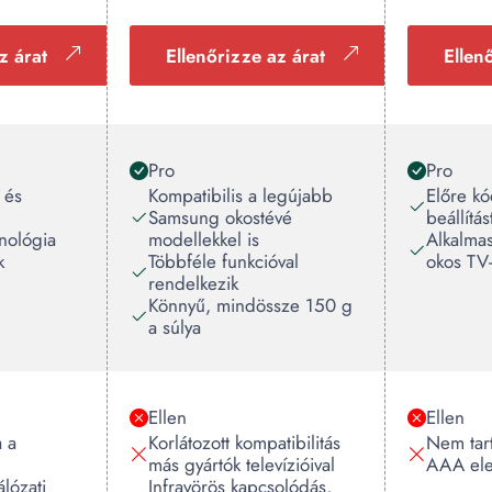
z árat
Ellenőrizze az árat
Ellen
Pro
Pro
 és
Kompatibilis a legújabb
Előre kó
Samsung okostévé
beállítás
nológia
modellekkel is
Alkalma
k
Többféle funkcióval
okos TV
rendelkezik
Könnyű, mindössze 150 g
a súlya
Ellen
Ellen
 a
Korlátozott kompatibilitás
Nem tar
más gyártók televízióival
AAA el
lózati
Infravörös kapcsolódás,