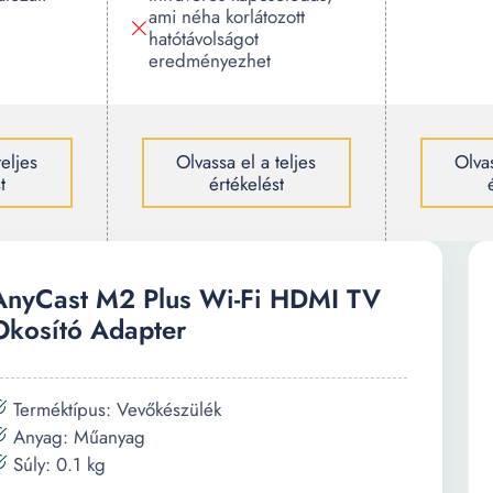
ami néha korlátozott
hatótávolságot
eredményezhet
teljes
Olvassa el a teljes
Olvas
t
értékelést
AnyCast M2 Plus Wi-Fi HDMI TV
Okosító Adapter
Terméktípus: Vevőkészülék
Anyag: Műanyag
Súly: 0.1 kg