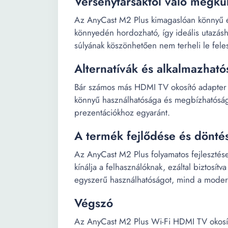
Versenytársaktól való megkü
Az AnyCast M2 Plus kimagaslóan könnyű 
könnyedén hordozható, így ideális utazásho
súlyának köszönhetően nem terheli le fele
Alternatívák és alkalmazható
Bár számos más HDMI TV okosító adapter l
könnyű használhatósága és megbízhatósága 
prezentációkhoz egyaránt.
A termék fejlődése és dönté
Az AnyCast M2 Plus folyamatos fejlesztése
kínálja a felhasználóknak, ezáltal biztosí
egyszerű használhatóságot, mind a moder
Végszó
Az AnyCast M2 Plus Wi-Fi HDMI TV okosító