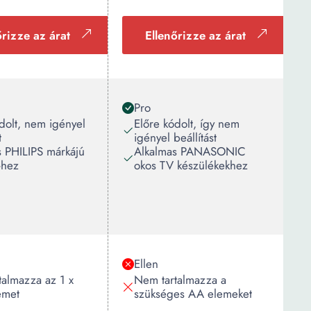
őrizze az árat
Ellenőrizze az árat
Pro
dolt, nem igényel
Előre kódolt, így nem
t
igényel beállítást
s PHILIPS márkájú
Alkalmas PANASONIC
-hez
okos TV készülékekhez
Ellen
talmazza az 1 x
Nem tartalmazza a
emet
szükséges AA elemeket