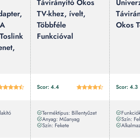
Távirányító Okos
Univerz
dapter,
TV-khez, ívelt,
Távirán
CA
Többféle
Okos T
Toslink
Funkcióval
enet,
Scor: 4.4
Scor: 4.3
lakító
Terméktípus: Billentyűzet
Funkciók
Anyag: Műanyag
Szín: Fe
Szín: Fekete
Alkalmaz