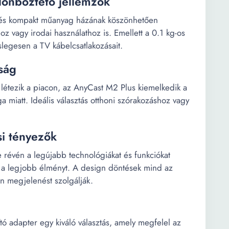
lönböztető jellemzők
és kompakt műanyag házának köszönhetően
z vagy irodai használathoz is. Emellett a 0.1 kg-os
slegesen a TV kábelcsatlakozásait.
ság
étezik a piacon, az AnyCast M2 Plus kiemelkedik a
miatt. Ideális választás otthoni szórakozáshoz vagy
si tényezők
 révén a legújabb technológiákat és funkciókat
tva a legjobb élményt. A design döntések mind az
n megjelenést szolgálják.
 adapter egy kiváló választás, amely megfelel az