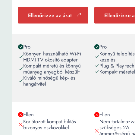
Ellenőrizze az árat
Ellenőrizze a
Pro
Pro
Könnyen használható Wi-Fi
Könnyű telepítés
HDMI TV okosító adapter
kezelés
Kompakt méretű és könnyű
Plug & Play tech
műanyag anyagból készült
Kompakt mérete
Kiváló minőségű kép- és
hangátvitel
Ellen
Ellen
Korlátozott kompatibilitás
Nem tartalmazza
bizonyos eszközökkel
szükséges 2A
áramerősségű há