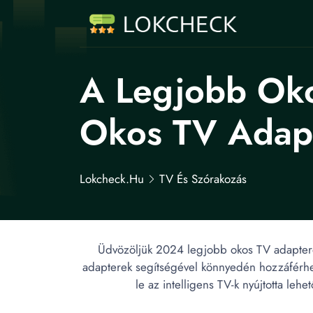
A Legjobb Oko
Okos TV Adapt
Lokcheck.hu
TV És Szórakozás
Üdvözöljük 2024 legjobb okos TV adapterei
adapterek segítségével könnyedén hozzáférhe
le az intelligens TV-k nyújtotta le