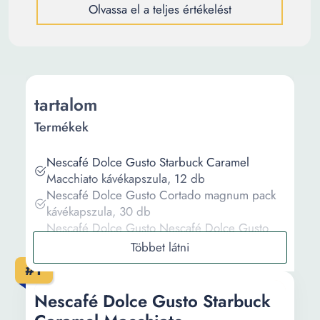
Olvassa el a teljes értékelést
tartalom
Termékek
Nescafé Dolce Gusto Starbuck Caramel
Macchiato kávékapszula, 12 db
Nescafé Dolce Gusto Cortado magnum pack
kávékapszula, 30 db
Nescafé Dolce Gusto Nescafé Dolce Gusto
Espresso Barista kapszula készlet, 48 kapszula,
360g, 3 db
#1
Nescafe Dolce Gusto kapszula csomag,
Nescafe Dolce Gusto Small Espresso
Nescafé Dolce Gusto Starbuck
KP1000E20, fekete