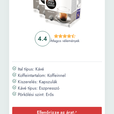
4.4
Átlagos vélemények
Ital típus: Kávé
Koffeintartalom: Koffeinnel
Kiszerelés: Kapszulák
Kávé típus: Eszpresszó
Pörkölési szint: Erős
Ellenőrizze az árat