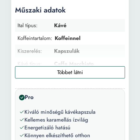
Műszaki adatok
Ital típus:
Kávé
Koffeintartalom:
Koffeinnel
Kiszerelés:
Kapszulák
Kávé típus:
Caffe Macchiato
Aroma:
Karamella
Előnyök:
Energetizáló
Pro
Pörkölési szint:
Gyenge
Kiváló minőségű kávékapszula
Alkalmazás:
Espresso gép kapszulákkal
Kellemes karamellás ízvilág
Energetizáló hatású
Kompatibilitás:
Dolce Gusto
Könnyen elkészíthető otthon