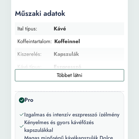
Műszaki adatok
Ital típus:
Kávé
Koffeintartalom:
Koffeinnel
Kiszerelés:
Kapszulák
Kávé típus:
Eszpresszó
Pörkölési szint:
Erős
Alkalmazás:
Espresso gép kapszulákkal
Pro
Kompatibilitás:
Dolce Gusto
Izgalmas és intenzív eszpresszó ízélmény
Kapszulák
48
Kényelmes és gyors kávéfőzés
száma:
kapszulákkal
Magas minőségű kávékapszulák Dolce
Súly:
360 g