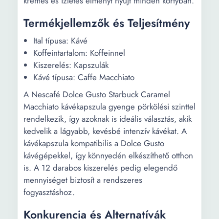
krémes és ízletes élményt nyújt minden kortyban.
Termékjellemzők és Teljesítmény
Ital típusa: Kávé
Koffeintartalom: Koffeinnel
Kiszerelés: Kapszulák
Kávé típusa: Caffe Macchiato
A Nescafé Dolce Gusto Starbuck Caramel
Macchiato kávékapszula gyenge pörkölési szinttel
rendelkezik, így azoknak is ideális választás, akik
kedvelik a lágyabb, kevésbé intenzív kávékat. A
kávékapszula kompatibilis a Dolce Gusto
kávégépekkel, így könnyedén elkészíthető otthon
is. A 12 darabos kiszerelés pedig elegendő
mennyiséget biztosít a rendszeres
fogyasztáshoz.
Konkurencia és Alternatívák