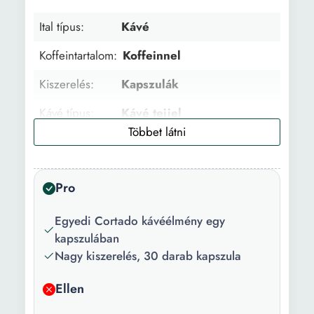
Ital típus:
Kávé
Koffeintartalom:
Koffeinnel
Kiszerelés:
Kapszulák
Kávé típus:
Kávé tejjel
Alkalmazás:
Espresso gép kapszulákkal
Kompatibilitás:
Dolce Gusto
Pro
Kapszulák
30
száma:
Egyedi Cortado kávéélmény egy
kapszulában
Súly:
0 g
Nagy kiszerelés, 30 darab kapszula
Ellen