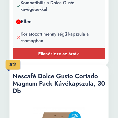
Kapszulák
12
Kompatibilis a Dolce Gusto
száma:
kávégépekkel
Súly:
127.8 g
Ellen
Korlátozott mennyiségű kapszula a
csomagban
Ellenőrizze az árat
#2
Nescafé Dolce Gusto Cortado
Magnum Pack Kávékapszula, 30
Db