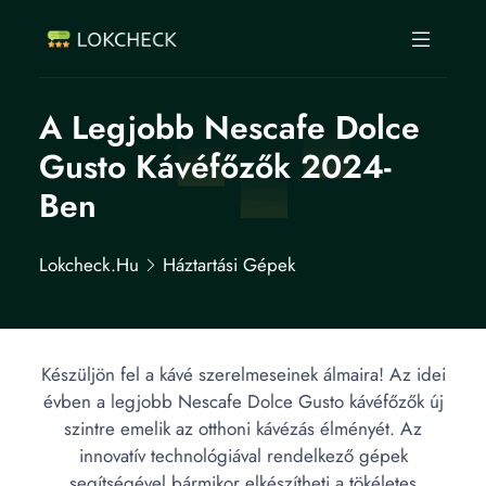
A Legjobb Nescafe Dolce
Gusto Kávéfőzők 2024-
Ben
Lokcheck.hu
Háztartási Gépek
Készüljön fel a kávé szerelmeseinek álmaira! Az idei
évben a legjobb Nescafe Dolce Gusto kávéfőzők új
szintre emelik az otthoni kávézás élményét. Az
innovatív technológiával rendelkező gépek
segítségével bármikor elkészítheti a tökéletes