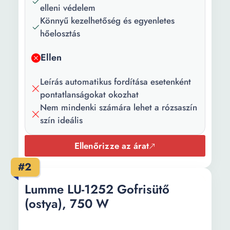
elleni védelem
Hosszúság:
26 cm
Könnyű kezelhetőség és egyenletes
Szélesség:
22 cm
hőelosztás
Súly:
1.3 kg
Ellen
Leírás automatikus fordítása esetenként
pontatlanságokat okozhat
Nem mindenki számára lehet a rózsaszín
szín ideális
Ellenőrizze az árat
#2
Lumme LU-1252 Gofrisütő
(ostya), 750 W