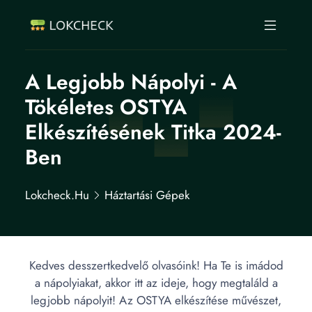
A Legjobb Nápolyi - A
Tökéletes OSTYA
Elkészítésének Titka 2024-
Ben
Lokcheck.hu
Háztartási Gépek
Kedves desszertkedvelő olvasóink! Ha Te is imádod
a nápolyiakat, akkor itt az ideje, hogy megtaláld a
legjobb nápolyit! Az OSTYA elkészítése művészet,