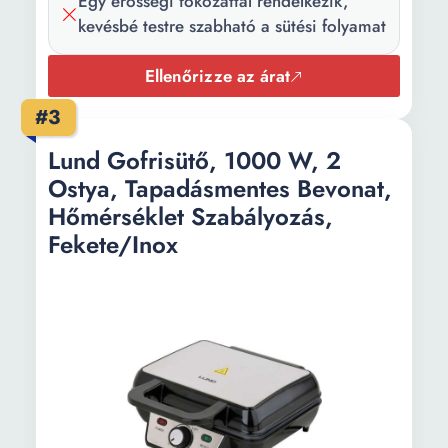
Egy erősségi fokozattal rendelkezik,
Tulajdonság:
Jelzőfény
kevésbé testre szabható a sütési folyamat
Főbb
Csúszásmentes lábak
Ellenőrizze az árat
jellemzők:
#3
Súly:
1.3 kg
Lund Gofrisütő, 1000 W, 2
Ostya, Tapadásmentes Bevonat,
Hőmérséklet Szabályozás,
Fekete/Inox