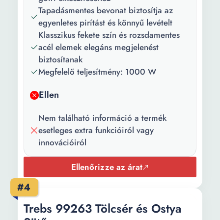
száma:
Tapadásmentes bevonat biztosítja az
egyenletes pirítást és könnyű levételt
Vezérlőpanel
Mechanikus
Klasszikus fekete szín és rozsdamentes
típusa:
acél elemek elegáns megjelenést
Tulajdonság:
Hőmérséklet-szabályozás
biztosítanak
Jelzőfény
Megfelelő teljesítmény: 1000 W
Főbb
Csúszásmentes lábak
Ellen
jellemzők:
Tapadásmentes felület
Nem található információ a termék
Kábel hossza:
70 cm
esetleges extra funkcióiról vagy
innovációiról
Ellenőrizze az árat
#4
Trebs 99263 Tölcsér és Ostya