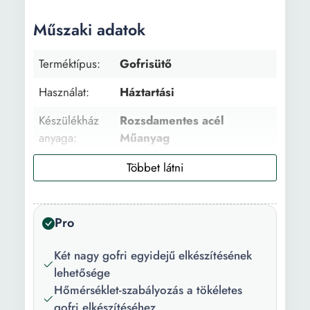
Műszaki adatok
Terméktípus:
Gofrisütő
Használat:
Háztartási
Készülékház
Rozsdamentes acél
anyaga:
Műanyag
Belső anyag:
Kerámia
Szín:
Fekete Szürke
Pro
Teljesítmény:
1000 W
Tápfeszültség:
240 V
Két nagy gofri egyidejű elkészítésének
lehetősége
Elkészített
2
Hőmérséklet-szabályozás a tökéletes
termékek
gofri elkészítéséhez