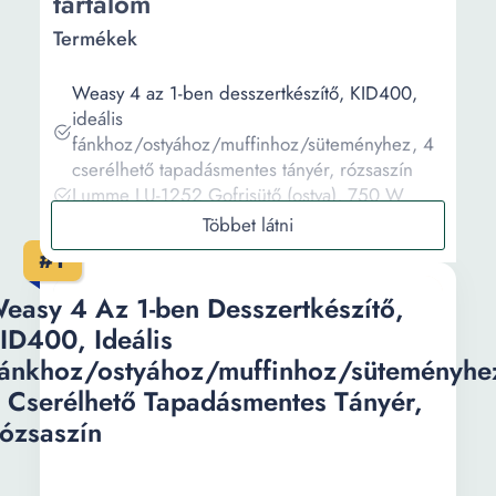
tartalom
Termékek
Weasy 4 az 1-ben desszertkészítő, KID400,
ideális
fánkhoz/ostyához/muffinhoz/süteményhez, 4
cserélhető tapadásmentes tányér, rózsaszín
Lumme LU-1252 Gofrisütő (ostya), 750 W
Lund gofrisütő, 1000 W, 2 ostya,
Tapadásmentes bevonat, Hőmérséklet
#1
szabályozás, Fekete/Inox
Trebs 99263 tölcsér és ostya sütő
easy 4 Az 1-ben Desszertkészítő,
Trisa 734070 Ostya készítő, 1000W, 4db-os,
ID400, Ideális
0.9m tápkábel, Fehér
ánkhoz/ostyához/muffinhoz/süteményhe
 Cserélhető Tapadásmentes Tányér,
Információ
ózsaszín
Vásárlási útmutató
Gyakori kérdések