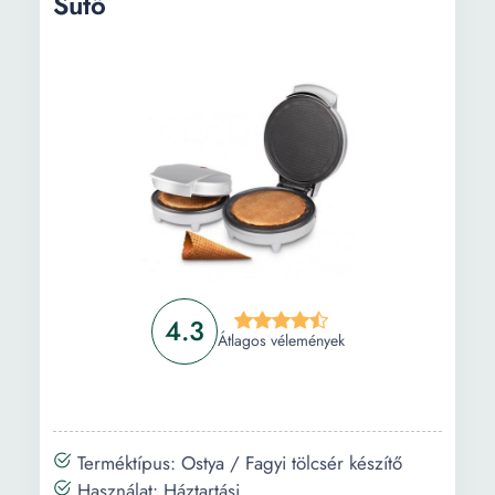
Sütő
4.3
Átlagos vélemények
Terméktípus: Ostya / Fagyi tölcsér készítő
Használat: Háztartási