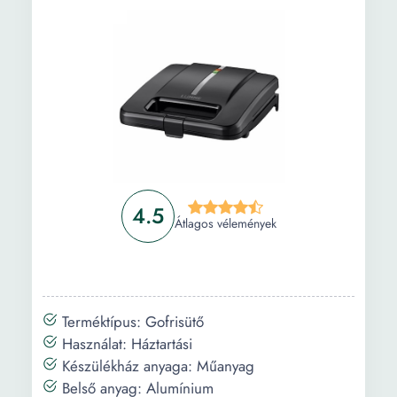
4.5
Átlagos vélemények
Terméktípus: Gofrisütő
Használat: Háztartási
Készülékház anyaga: Műanyag
Belső anyag: Alumínium