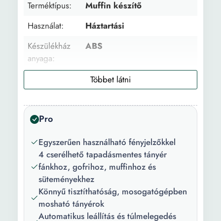
Terméktípus:
Muffin készítő
Használat:
Háztartási
Készülékház
ABS
anyaga:
Szín:
Rózsaszín
Teljesítmény:
700 W
Pro
Erősségi
1
fokozatok:
Egyszerűen használható fényjelzőkkel
Elkészített
7
4 cserélhető tapadásmentes tányér
termékek
fánkhoz, gofrihoz, muffinhoz és
száma:
süteményekhez
Könnyű tisztíthatóság, mosogatógépben
Maximum
210 C
mosható tányérok
hőmérséklet:
Automatikus leállítás és túlmelegedés