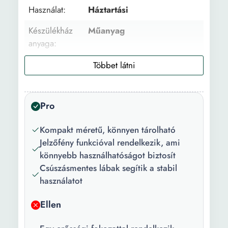
Használat:
Háztartási
Készülékház
Műanyag
anyaga:
Belső anyag:
Alumínium
Szín:
Fekete
Pro
Teljesítmény:
750 W
Erősségi
1
Kompakt méretű, könnyen tárolható
fokozatok:
Jelzőfény funkcióval rendelkezik, ami
könnyebb használhatóságot biztosít
Elkészített
2
Csúszásmentes lábak segítik a stabil
termékek
használatot
száma:
Ellen
Vezérlőpanel
Mechanikus
típusa: