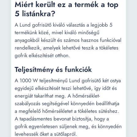
Miért került ez a termék a top
5 listánkra?
A Lund gofrisütő kiváló választás a legjobb 5
termékünk közé, mivel kiváló minőségű
anyagokból készült és számos hasznos funkcióval
rendelkezik, amelyek lehetővé teszik a tökéletes
gofrik elkészítését otthon.
Teljesítmény és funkciók
A 1000 W teljesítményű Lund gofrisütő két ostya
egyidejű elkészítését teszi lehetővé, így időt és
energiát takaríthat meg. A hőmérséklet-
szabályozás segítségével könnyedén beállíthatja
a megfelelő hőmérsékletet a tökéletes sütéshez.
A tapadásmentes bevonat biztosítja, hogy a
gofrik egyenletesen süljenek meg, és könnyedén
levehessék őket a sütőlapról.