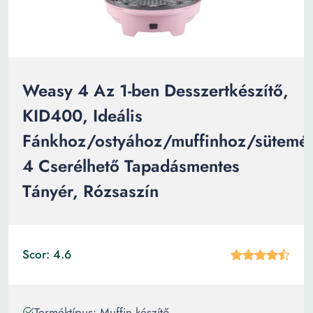
Weasy 4 Az 1-ben Desszertkészítő,
KID400, Ideális
Fánkhoz/ostyához/muffinhoz/sütemé
4 Cserélhető Tapadásmentes
Tányér, Rózsaszín
Scor: 4.6
Terméktípus: Muffin készítő