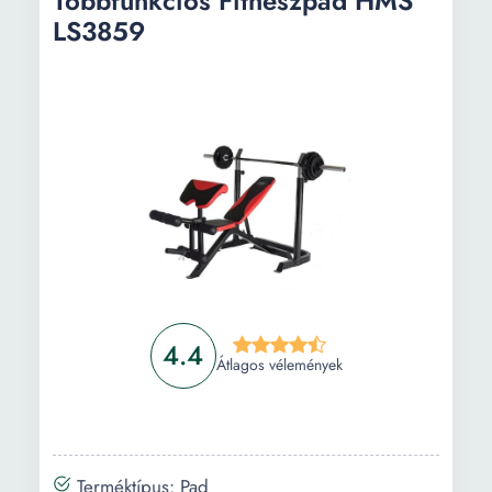
Többfunkciós Fitneszpad HMS
LS3859
4.4
Átlagos vélemények
Terméktípus: Pad