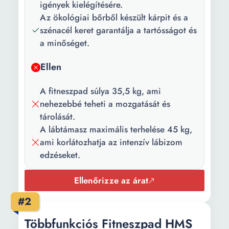
Magasság:
85 cm
igények kielégítésére.
Az ökológiai bőrből készült kárpit és a
Súly:
45 kg
szénacél keret garantálja a tartósságot és
a minőséget.
Ellen
A fitneszpad súlya 35,5 kg, ami
nehezebbé teheti a mozgatását és
tárolását.
A lábtámasz maximális terhelése 45 kg,
ami korlátozhatja az intenzív lábizom
edzéseket.
Ellenőrizze az árat
#2
Többfunkciós Fitneszpad HMS