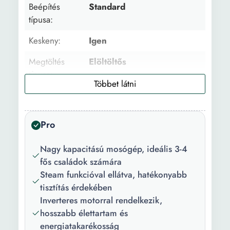
Beépítés
Standard
típusa:
Keskeny:
Igen
Megtöltés
Elöltöltős
típusa:
Család mérete:
3 tag 4 tag
Töltet
7 kg
Pro
kapacítás:
Nagy kapacitású mosógép, ideális 3-4
Centrifugálási
1200 fordulat/perc
fős családok számára
sebesség:
Steam funkcióval ellátva, hatékonyabb
Centrifuga
78 dB
tisztítás érdekében
zajszint:
Inverteres motorral rendelkezik,
hosszabb élettartam és
Ajtónyitás
Bal
energiatakarékosság