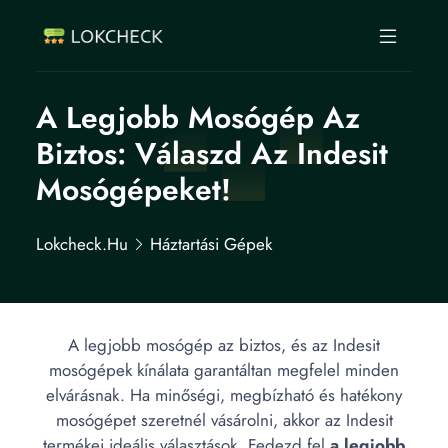
A Legjobb Mosógép Az
Biztos: Válaszd Az Indesit
Mosógépeket!
Lokcheck.hu
Háztartási Gépek
A legjobb mosógép az biztos, és az Indesit
mosógépek kínálata garantáltan megfelel minden
elvárásnak. Ha minőségi, megbízható és hatékony
mosógépet szeretnél vásárolni, akkor az Indesit
termékei ideális választások. Fedezd fel
a legjobb