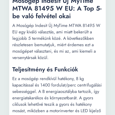
Mosógép Indesit Új MyTime
MTWA 81495 W EU: A Top 5-
be való felvétel okai
A Mosógép Indesit Új MyTime MTWA 81495 W
EU egy kiváló választás, ami miatt bekerült a
legjobb 5 termékünk közé. A következőkben
részletesen bemutatjuk, miért érdemes ezt a
mosógépet választani, és mi az, ami kiemeli a
versenytársak közül.
Teljesítmény és Funkciók
Ez a mosógép rendkívül hatékony, 8 kg
kapacitással és 1400 fordulat/perc centrifugálási
sebességgel. A B energiaosztályba tartozik, így
energiatakarékos és környezetbarát. A gyors
ciklusok lehetővé teszik a gyors és hatékony
mosást, miközben a motorinverter és LED kijelző