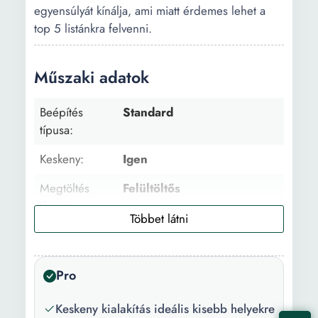
egyensúlyát kínálja, ami miatt érdemes lehet a
top 5 listánkra felvenni.
Műszaki adatok
Beépítés
Standard
típusa:
Keskeny:
Igen
Megtöltés
Felültöltős
típusa:
Család mérete:
3 tag 4 tag
Töltet
7 kg
Pro
kapacítás:
Keskeny kialakítás ideális kisebb helyekre
Centrifugálási
1200 fordulat/perc