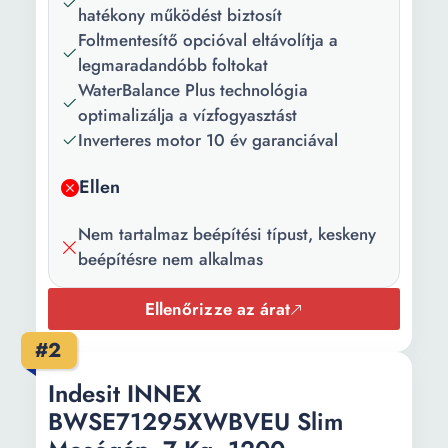
Centrifuga
77 dB
hatékony működést biztosít
zajszint:
Foltmentesítő opcióval eltávolítja a
legmaradandóbb foltokat
Ajtónyitás
Bal
WaterBalance Plus technológia
iránya:
optimalizálja a vízfogyasztást
Inverteres motor 10 év garanciával
Szín:
Fehér
Mélység:
60.5 cm
Ellen
Szélesség:
59.5 cm
Nem tartalmaz beépítési típust, keskeny
beépítésre nem alkalmas
Magasság:
85 cm
Súly:
74.1 kg
Ellenőrizze az árat
Kábel hossza:
120 cm
#2
Energiahatékonyság
B energiaosztály
Indesit INNEX
a legújabb európai
BWSE71295XWBVEU Slim
előírások szerint: