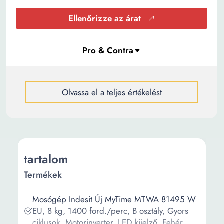
Ellenőrizze az árat
Olvassa el a teljes értékelést
tartalom
Termékek
Mosógép Indesit Új MyTime MTWA 81495 W
EU, 8 kg, 1400 ford./perc, B osztály, Gyors
ciklusok, Motorinverter, LED kijelző, Fehér