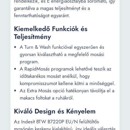
rendelkezik, és E energiaosztályba sorolható, így
garantálva a magas teljesítményt és a
fenntarthatóságot egyaránt.
Kiemelkedő Funkciók és
Teljesítmény
A Turn & Wash funkcióval egyszerűen és
gyorsan kiválasztható a megfelelő mosási
program.
A RapidMosás programok lehetővé teszik az
időtakarékos mosást anélkül, hogy
kompromisszumot kellene kötni a minőséggel.
Az Extra Mosás opció hatékonyan távolítja el a
makacs foltokat a ruhákról.
Kiváló Design és Kényelem
Az Indesit BTW B7220P EU/N felültöltős
mosógép keskeny kialakítású, így ideális választás