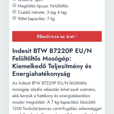
Pamut Műszálas Sport
Megtöltés típusa: Felültöltős
program Kímélő
Család mérete: 3 tag 4 tag
Szintetikus program
Töltet kapacítás: 7 kg
Fehérnemű
Adagolók:
Öblítő Mosószer
Ellenőrizze az árat
ECO program
3 h 25 min
Indesit BTW B7220P EU/N
időtartama:
Felültöltős Mosógép:
Kiemelkedő Teljesítmény és
Energiahatékonyság
Az Indesit BTW B7220P EU/N felültöltős
mosógép ideális választás lehet azok számára,
akik keresik a hatékony és energiatakarékos
mosási megoldást. A 7 kg kapacitású készülék
1200 fordulat/perces centrifugálási sebességgel