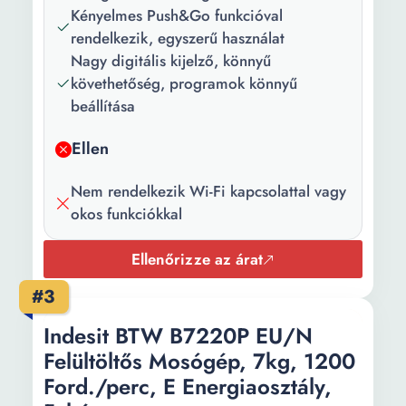
iránya:
Kényelmes Push&Go funkcióval
rendelkezik, egyszerű használat
Vezérlőpanel
Digitális
Nagy digitális kijelző, könnyű
típusa:
követhetőség, programok könnyű
Szín:
Fekete Fehér
beállítása
Mélység:
43.5 cm
Ellen
Szélesség:
59.5 cm
Nem rendelkezik Wi-Fi kapcsolattal vagy
Magasság:
85 cm
okos funkciókkal
Súly:
64.7 kg
Ellenőrizze az árat
Kábel hossza:
1.2 m
#3
Energiafogyasztás
0.516 kWh
Indesit BTW B7220P EU/N
- Alapprogram:
Felültöltős Mosógép, 7kg, 1200
Ford./perc, E Energiaosztály,
Energiahatékonyság
B energiaosztály
a legújabb európai