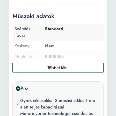
Műszaki adatok
Beépítés
Standard
típusa:
Keskeny:
Nem
Megtöltés
Elöltöltős
típusa:
Család mérete:
4 tag
Töltet
8 kg
Pro
kapacítás:
Gyors ciklusokkal 3 mosási ciklus 1 óra
Centrifugálási
1400 fordulat/perc
alatt teljes kapacitással
sebesség:
Motorinverter technológia csendes és