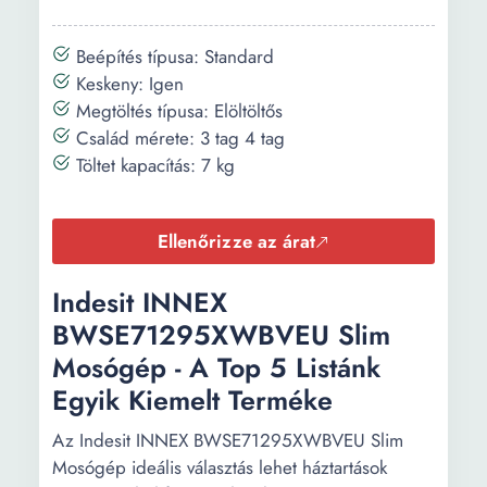
hossza:
Beépítés típusa: Standard
ECO program
3 h 38 min
Keskeny: Igen
időtartama:
Megtöltés típusa: Elöltöltős
Család mérete: 3 tag 4 tag
Töltet kapacítás: 7 kg
Ellenőrizze az árat
Indesit INNEX
BWSE71295XWBVEU Slim
Mosógép - A Top 5 Listánk
Egyik Kiemelt Terméke
Az Indesit INNEX BWSE71295XWBVEU Slim
Mosógép ideális választás lehet háztartások