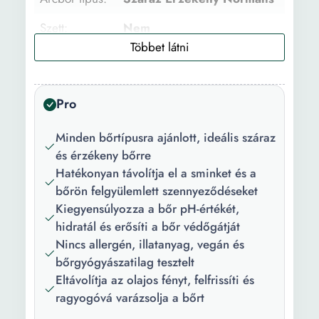
Szett:
Nem
Darabszám/szett:
1
Szín:
Fekete
Pro
Minden bőrtípusra ajánlott, ideális száraz
és érzékeny bőrre
Hatékonyan távolítja el a sminket és a
bőrön felgyülemlett szennyeződéseket
Kiegyensúlyozza a bőr pH-értékét,
hidratál és erősíti a bőr védőgátját
Nincs allergén, illatanyag, vegán és
bőrgyógyászatilag tesztelt
Eltávolítja az olajos fényt, felfrissíti és
ragyogóvá varázsolja a bőrt