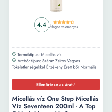
4.4
Átlagos vélemények
Terméktípus: Micellás víz
Arcbőr típus: Száraz Zsíros Vegyes
Tökéletlenségekkel Érzékeny Érett bőr Normális
Ellenőrizze az árat
Micellás víz One Step Micellás
Víz Seventeen 200ml - A Top