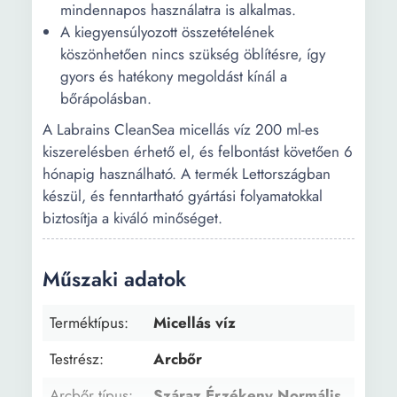
mindennapos használatra is alkalmas.
A kiegyensúlyozott összetételének
köszönhetően nincs szükség öblítésre, így
gyors és hatékony megoldást kínál a
bőrápolásban.
A Labrains CleanSea micellás víz 200 ml-es
kiszerelésben érhető el, és felbontást követően 6
hónapig használható. A termék Lettországban
készül, és fenntartható gyártási folyamatokkal
biztosítja a kiváló minőséget.
Műszaki adatok
Terméktípus:
Micellás víz
Testrész:
Arcbőr
Arcbőr típus:
Száraz Érzékeny Normális