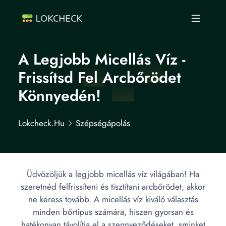
A Legjobb Micellás Víz -
Frissítsd Fel Arcbőrödet
Könnyedén!
Lokcheck.hu
Szépségápolás
Üdvözöljük a legjobb micellás víz világában! Ha
szeretnéd felfrissíteni és tisztítani arcbőrödet, akkor
ne keress tovább. A micellás víz kiváló választás
minden bőrtípus számára, hiszen gyorsan és
hatékonyan távolítja el a szennyeződéseket, sminket