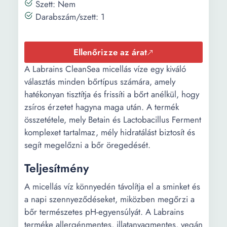
Szett: Nem
Darabszám/szett: 1
Ellenőrizze az árat
A Labrains CleanSea micellás víze egy kiváló
választás minden bőrtípus számára, amely
hatékonyan tisztítja és frissíti a bőrt anélkül, hogy
zsíros érzetet hagyna maga után. A termék
összetétele, mely Betain és Lactobacillus Ferment
komplexet tartalmaz, mély hidratálást biztosít és
segít megelőzni a bőr öregedését.
Teljesítmény
A micellás víz könnyedén távolítja el a sminket és
a napi szennyeződéseket, miközben megőrzi a
bőr természetes pH-egyensúlyát. A Labrains
terméke allergénmentes, illatanyagmentes, vegán