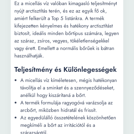
Ez a micellás víz valóban kimagasló teljesítményt
nyújt arctisztítás terén, és ez az egyik fő ok,
amiért felkerült a Top 5 listánkra. A termék
kifejezetten kényelmes és hatékony arctisztítást
biztosít, ideális minden bőrtípus számára, legyen
az száraz, zsíros, vegyes, tökéletlenségekkel
vagy érett. Emellett a normális bőrűek is bátran
használhatják.
Teljesítmény és Különlegességek
A micellás víz kíméletesen, mégis hatékonyan
távolítja el a sminket és a szennyeződéseket,
anélkül hogy kiszárítaná a bőrt.
A termék formulája ragyogóvá varázsolja az
arcbőrt, miközben hidratál és frissít.
Az egyedülálló összetételének köszönhetően
megkíméli a bőrt az irritációtól és a
szárazságtól.