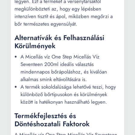
legyen. Ezt a terméket a versenytársaktól
megkülönbözteti az, hogy egy lépésben
intenzíven tisztít és ápol, miközben megőrzi a
bőr természetes egyensúlyát.
Alternatívák és Felhasználási
Körülmények
A Micellás víz One Step Micellás Víz
Seventeen 200ml ideális választás
mindennapos bőrápoláshoz, és kiválóan
alkalmas smink eltávolítására is.
A termék sokoldalúsága lehetővé teszi, hogy
különböző bőrtípusokon és körülmények
között is hatékonyan használható legyen.
Termékfejlesztés és
Döntéshozatali Faktorok
A Micellás víz One Step Micellás Víz Seventeen