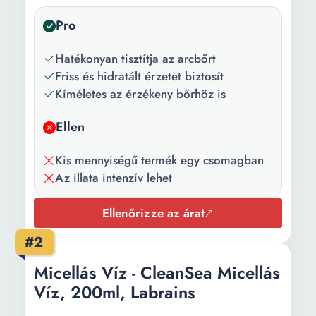
Pro
Hatékonyan tisztítja az arcbőrt
Friss és hidratált érzetet biztosít
Kíméletes az érzékeny bőrhöz is
Ellen
Kis mennyiségű termék egy csomagban
Az illata intenzív lehet
Ellenőrizze az árat
#2
Micellás Víz - CleanSea Micellás
Víz, 200ml, Labrains