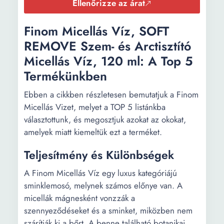
Ellenőrizze az árat
Finom Micellás Víz, SOFT
REMOVE Szem- és Arctisztító
Micellás Víz, 120 ml: A Top 5
Termékünkben
Ebben a cikkben részletesen bemutatjuk a Finom
Micellás Vizet, melyet a TOP 5 listánkba
választottunk, és megosztjuk azokat az okokat,
amelyek miatt kiemeltük ezt a terméket.
Teljesítmény és Különbségek
A Finom Micellás Víz egy luxus kategóriájú
sminklemosó, melynek számos előnye van. A
micellák mágnesként vonzzák a
szennyeződéseket és a sminket, miközben nem
szárítják ki a bőrt. A benne található botanikai