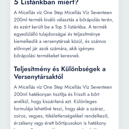
5 Listánkban miért?
A Micellás víz One Step Micellás Víz Seventeen
200ml termék kiváló választás a bőrápolás terén,
és ezért került be a Top 5 listánkba. A termék
egyedülálló tulajdonságai és teljesítménye
kiemelkedik a versenytársak közül, és számos
előnnyel jár azok számára, akik igényes
bőrápolási termékeket keresnek.
Teljesítmény és Különbségek a
Versenytársaktól
A Micellás víz One Step Micellás Víz Seventeen
200ml hatékonyan tisztítja és frissíti a bőrt
anélkül, hogy kiszárítaná azt. Különleges
formulája lehetővé teszi, hogy akár a száraz,
zsíros, vegyes, tökéletlenségekkel rendelkező,
érzékeny vagy érett bőrtípusokon is hatékony