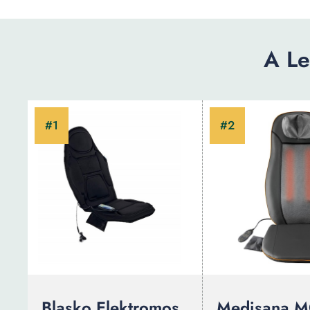
A Le
Blasko Elektromos
Medisana 