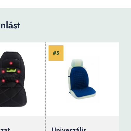
nlást
zat
Univerzális