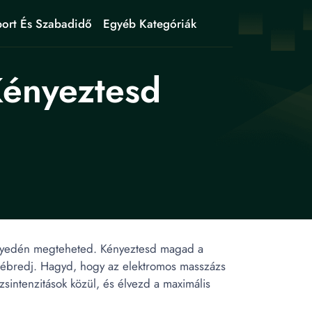
ort És Szabadidő
Egyéb Kategóriák
Kényeztesd
önnyedén megteheted. Kényeztesd magad a
e ébredj. Hagyd, hogy az elektromos masszázs
sintenzitások közül, és élvezd a maximális