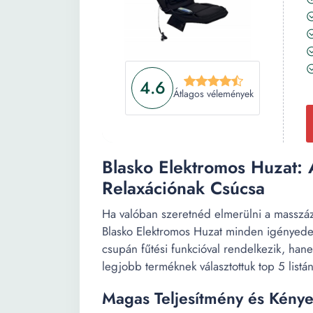
4.6
Átlagos vélemények
Blasko Elektromos Huzat:
Relaxációnak Csúcsa
Ha valóban szeretnéd elmerülni a masszáz
Blasko Elektromos Huzat minden igényedet
csupán fűtési funkcióval rendelkezik, han
legjobb terméknek választottuk top 5 listá
Magas Teljesítmény és Kény