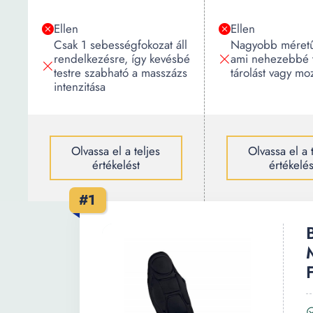
Ellen
Ellen
Csak 1 sebességfokozat áll
Nagyobb méretű
rendelkezésre, így kevésbé
ami nehezebbé t
testre szabható a masszázs
tárolást vagy mo
intenzitása
Olvassa el a teljes
Olvassa el a 
értékelést
értékelés
#1