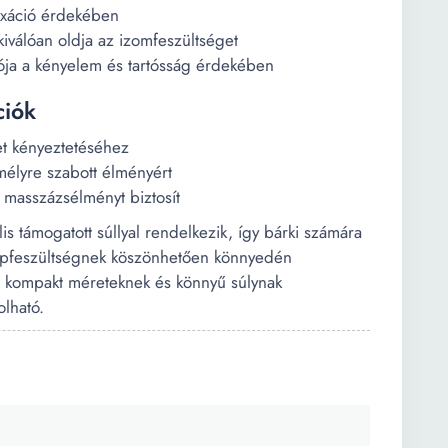
laxáció érdekében
iválóan oldja az izomfeszültséget
iója a kényelem és tartósság érdekében
ciók
let kényeztetéséhez
élyre szabott élményért
 masszázsélményt biztosít
s támogatott súllyal rendelkezik, így bárki számára
 tápfeszültségnek köszönhetően könnyedén
 A kompakt méreteknek és könnyű súlynak
olható.