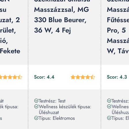
su
Masszázzsal, MG
Masszá
zat, 2
330 Blue Beurer,
Fűtéss
ület,
36 W, 4 Fej
Pro, 5
ió,
Masszá
 Fekete
W, Táv
Scor: 4.4
Scor: 4.3
át
Testrész: Test
Testrés
k típusa:
Wellness készülék típusa:
Wellness
Üléshuzat
Üléshuz
s
Típus: Elektromos
Típus: E