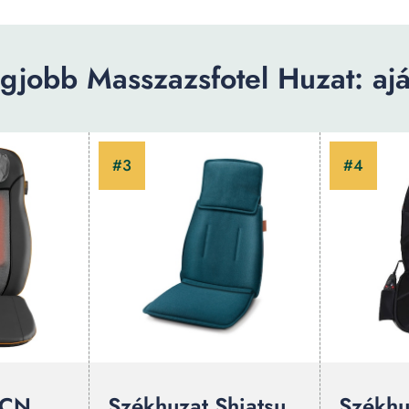
gjobb Masszazsfotel Huzat: ajá
MCN
Székhuzat Shiatsu
Székhu