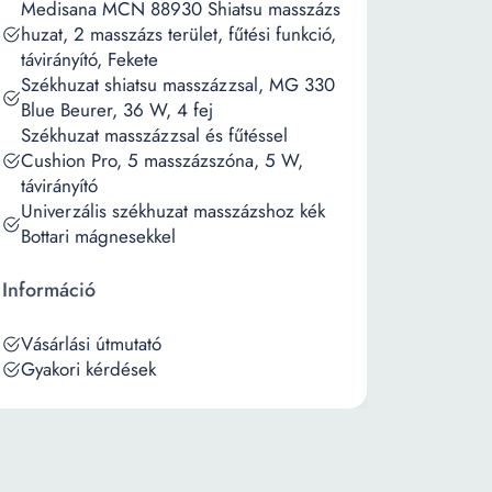
Medisana MCN 88930 Shiatsu masszázs
huzat, 2 masszázs terület, fűtési funkció,
távirányító, Fekete
Székhuzat shiatsu masszázzsal, MG 330
Blue Beurer, 36 W, 4 fej
Székhuzat masszázzsal és fűtéssel
Cushion Pro, 5 masszázszóna, 5 W,
távirányító
Univerzális székhuzat masszázshoz kék
Bottari mágnesekkel
Információ
Vásárlási útmutató
Gyakori kérdések