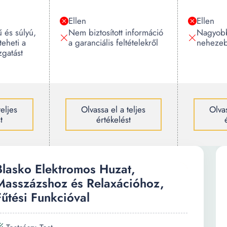
Ellen
Ellen
 és súlyú,
Nem biztosított információ
Nagyobb
eheti a
a garanciális feltételekről
nehezeb
zgatást
teljes
Olvassa el a teljes
Olvas
t
értékelést
Blasko Elektromos Huzat,
Masszázshoz és Relaxációhoz,
Fűtési Funkcióval