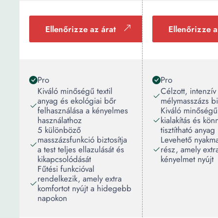
Ellenőrizze az árat
Ellenőrizze a
Pro
Pro
Kiváló minőségű textil
Célzott, intenzív
anyag és ekológiai bőr
mélymasszázs biz
felhasználása a kényelmes
Kiváló minőség
használathoz
kialakítás és kö
5 különböző
tisztítható anyag
masszázsfunkció biztosítja
Levehető nyakm
a test teljes ellazulását és
rész, amely extr
kikapcsolódását
kényelmet nyújt
Fűtési funkcióval
rendelkezik, amely extra
komfortot nyújt a hidegebb
napokon