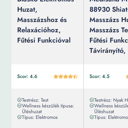
Huzat,
88930 Shiat
Masszázshoz és
Masszázs Hu
Relaxációhoz,
Masszázs Ter
Fűtési Funkcióval
Fűtési Funkc
Távirányító,
Scor: 4.6
Scor: 4.5
Testrész: Test
Testrész: Nyak H
Wellness készülék típusa:
Wellness készülé
Üléshuzat
Üléshuzat
Típus: Elektromos
Típus: Elektromo