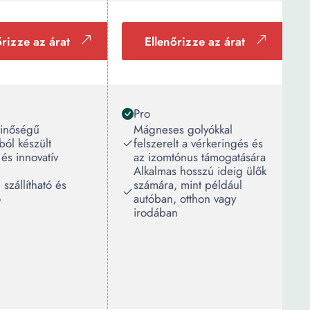
őrizze az árat
Ellenőrizze az árat
Pro
minőségű
Mágneses golyókkal
ól készült
felszerelt a vérkeringés és
és innovatív
az izomtónus támogatására
Alkalmas hosszú ideig ülők
szállítható és
számára, mint például
ó
autóban, otthon vagy
irodában