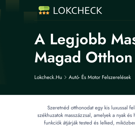
A Legjobb Mas
Magad Otthon
Lokcheck.hu
Autó- És Motor Felszerelések
Szeretnéd otthonodat egy kis luxussal 
székhuzatok masszázzsal, amelyek a nyak és 
funkciók átjárják tested és lelked, miköz