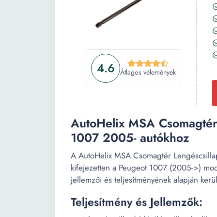
4.6
Átlagos vélemények
AutoHelix MSA Csomagtér 
1007 2005- autókhoz
A AutoHelix MSA Csomagtér Lengéscsillapí
kifejezetten a Peugeot 1007 (2005->) mode
jellemzői és teljesítményének alapján került
Teljesítmény és Jellemzők: