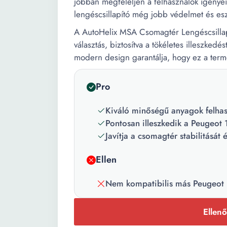
jobban megfeleljen a felhasználók igénye
lengéscsillapító még jobb védelmet és eszt
A AutoHelix MSA Csomagtér Lengéscsillap
választás, biztosítva a tökéletes illeszked
modern design garantálja, hogy ez a termé
Pro
Kiváló minőségű anyagok felhas
Pontosan illeszkedik a Peugeo
Javítja a csomagtér stabilitását 
Ellen
Nem kompatibilis más Peugeot m
Ellenő