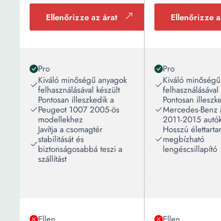
Ellenőrizze az árat
Ellenőrizze a
Pro
Pro
Kiváló minőségű anyagok
Kiváló minőségű
felhasználásával készült
felhasználásával 
Pontosan illeszkedik a
Pontosan illeszk
Peugeot 1007 2005-ös
Mercedes-Benz 
modellekhez
2011-2015 autó
Javítja a csomagtér
Hosszú élettarta
stabilitását és
megbízható
biztonságosabbá teszi a
lengéscsillapító
szállítást
Ellen
Ellen