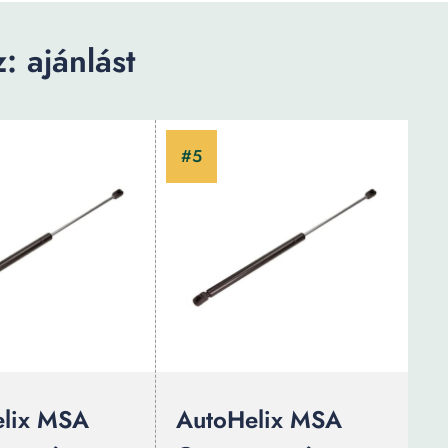
: ajánlást
lix MSA
AutoHelix MSA