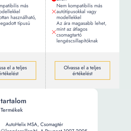
patibilis más
Nem kompatibilis más
odellekkel
autótípusokkal vagy
ottan használható,
modellekkel
egadott típusú
Az ára magasabb lehet,
mint az átlagos
csomagtartó
lengéscsillapítóknak
sa el a teljes
Olvassa el a teljes
értékelést
értékelést
tartalom
Termékek
AutoHelix MSA, Csomagtér