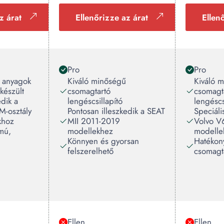
z árat
Ellenőrizze az árat
Ellen
Pro
Pro
 anyagok
Kiváló minőségű
Kiváló 
készült
csomagtartó
csomagt
edik a
lengéscsillapító
lengéscs
M-osztály
Pontosan illeszkedik a SEAT
Speciáli
khoz
MII 2011-2019
Volvo V
mú,
modellekhez
modelle
Könnyen és gyorsan
Hatékony
felszerelhető
csomagt
Ellen
Ellen