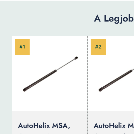
A Legjobb
AutoHelix MSA,
AutoHelix 