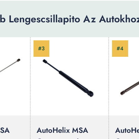
 Lengescsillapito Az Autokhoz
MSA
AutoHelix MSA
AutoHe