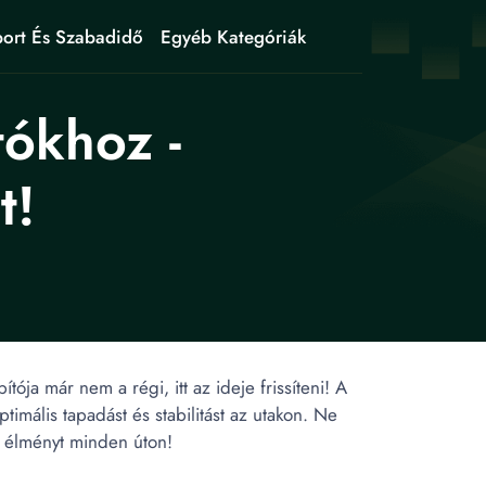
ort És Szabadidő
Egyéb Kategóriák
tókhoz -
t!
ója már nem a régi, itt az ideje frissíteni! A
imális tapadást és stabilitást az utakon. Ne
j élményt minden úton!