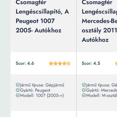
Csomagtér
Csomagtér
Lengéscsillapító, A
Lengéscsilla
Peugeot 1007
Mercedes-B
2005- Autókhoz
osztály 201
Autókhoz
Scor: 4.6
Scor: 4.5
Jármű típusa: Gépjármű
Jármű típusa: G
Gyártó: Peugeot
Gyártó: Merced
Modell: 1007 (2005->)
Modell: M-osztá