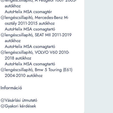
lengéscsillapító, A Peugeot 1007 2005-
autókhoz
AutoHelix MSA csomagtér
lengéscsillapító, Mercedes-Benz M-
osztály 2011-2015 autókhoz
AutoHelix MSA csomagtartó
lengéscsillapító, SEAT MII 2011-2019
autókhoz
AutoHelix MSA csomagtartó
lengéscsillapító, VOLVO V60 2010-
2018 autókhoz
AutoHelix MSA csomagtartó
lengéscsillapító, Bmw 5 Touring (E61)
2004-2010 autókhoz
Információ
Vásárlási útmutató
Gyakori kérdések