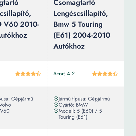
tartó
Csomagtartó
sillapító,
Lengéscsillapító,
 V60 2010-
Bmw 5 Touring
utókhoz
(E61) 2004-2010
Autókhoz
Scor: 4.2
ípusa: Gépjármű
Jármű típusa: Gépjármű
Volvo
Gyártó: BMW
 V60
Modell: 5 (E60) / 5
Touring (E61)