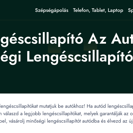
Szépségápolás
Telefon, Tablet, Laptop
Sp
éscsillapító Az Au
égi Lengéscsillapító
géscsillapítókat mutatjuk be autókhoz! Ha autód lengéscsillapít
álaszd a legjobb lengéscsillapítókat, melyek garantálják az opt
l, vásárolj minőségi lengéscsillapítót autódba és élvezd az ú