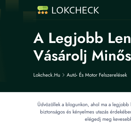
A Legjobb Leng
Vásárolj Minős
Lokcheck.hu
Autó- És Motor Felszerelések
Üdvözöllek a blogunkon, ahol ma a legjobb len
biztonságos és kényelmes utazás érdekében v
elégedj meg kevesebbe