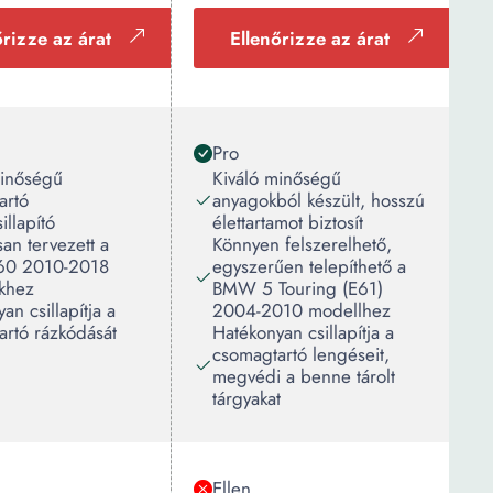
őrizze az árat
Ellenőrizze az árat
Pro
minőségű
Kiváló minőségű
artó
anyagokból készült, hosszú
illapító
élettartamot biztosít
san tervezett a
Könnyen felszerelhető,
60 2010-2018
egyszerűen telepíthető a
khez
BMW 5 Touring (E61)
an csillapítja a
2004-2010 modellhez
artó rázkódását
Hatékonyan csillapítja a
csomagtartó lengéseit,
megvédi a benne tárolt
tárgyakat
Ellen