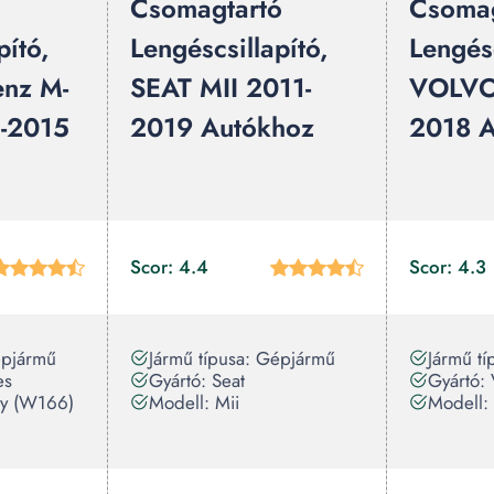
Csomagtartó
Csomag
pító,
Lengéscsillapító,
Lengésc
enz M-
SEAT MII 2011-
VOLVO
1-2015
2019 Autókhoz
2018 A
Scor: 4.4
Scor: 4.3
épjármű
Jármű típusa: Gépjármű
Jármű t
es
Gyártó: Seat
Gyártó: 
ly (W166)
Modell: Mii
Modell: