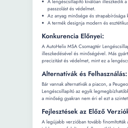
A lengéscsillapító kiválóan illeszkedik 
passzolást és védelmet.
Az anyag minősége és strapabírósága k
A termék designja modern és esztétiku
Konkurencia Előnyei:
A AutoHelix MSA Csomagtér Lengéscsillapít
illeszkedésével és minőségével. Más gyárt
precizitást és védelmet, mint ez a lengéscs
Alternatívák és Felhasználás:
Bár vannak alternatívák a piacon, a Peug
Lengéscsillapító az egyik legmegbízhatób
a minőség gyakran nem éri el ezt a szintet
Fejlesztések az Előző Verzió
A legújabb verzióban tovább finomították 