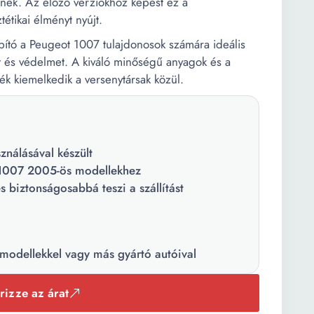
inek. Az előző verziókhoz képest ez a
étikai élményt nyújt.
ító a Peugeot 1007 tulajdonosok számára ideális
ést és védelmet. A kiváló minőségű anyagok és a
k kiemelkedik a versenytársak közül.
ználásával készült
t 1007 2005-ös modellekhez
és biztonságosabbá teszi a szállítást
odellekkel vagy más gyártó autóival
rizze az árat