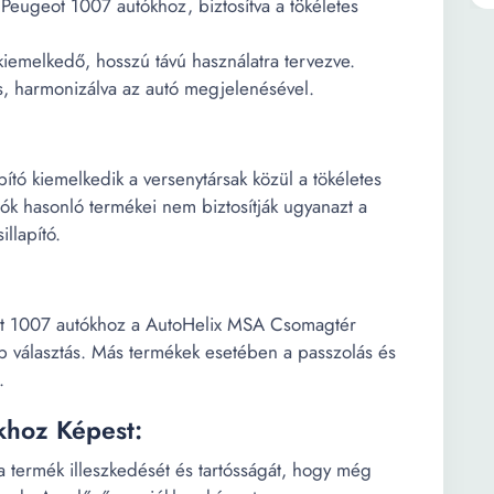
a Peugeot 1007 autókhoz, biztosítva a tökéletes
iemelkedő, hosszú távú használatra tervezve.
s, harmonizálva az autó megjelenésével.
ó kiemelkedik a versenytársak közül a tökéletes
ók hasonló termékei nem biztosítják ugyanazt a
illapító.
eot 1007 autókhoz a AutoHelix MSA Csomagtér
b választás. Más termékek esetében a passzolás és
.
khoz Képest:
a termék illeszkedését és tartósságát, hogy még