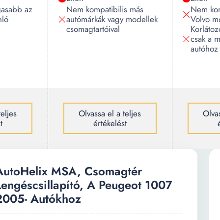
gasabb az
Nem kompatibilis más
Nem kom
nló
autómárkák vagy modellek
Volvo m
csomagtartóival
Korlátoz
csak a m
autóhoz
teljes
Olvassa el a teljes
Olvas
t
értékelést
AutoHelix MSA, Csomagtér
Lengéscsillapító, A Peugeot 1007
2005- Autókhoz