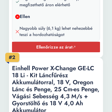
teljesítménye:
megfizethető áron elérhető
Hengerűrtartalom:
52 cm³
Ellen
Tartály
500 ml
kapacitás:
Nagyobb súly (6,1 kg) lehet nehezebbé
teszi a hordozhatóságot
Olajtartály
260 ml
kapacitás:
Ellenőrizze az árat
Vágási hossz:
400 mm
#2
Láncosztás:
0.325 inch
Einhell Power X-Change GE-LC
18 Li - Kit Láncfűrész
Fogak száma:
32
Akkumulátorral, 18 V, Oregon
Súly:
6.1 kg
Lánc és Penge, 25 Cm-es Penge,
Vágási Sebesség 4,3 M/s +
Gyorstöltő és 18 V 4,0 Ah
Akkumulátor