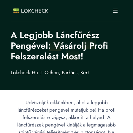
A Legjobb Láncfűrész
Pengével: Vásárolj Profi
Felszerelést Most!
Lokcheck.hu
Otthon, Barkács, Kert
Üdvözöljük cikkünkben, ahol a legjobb
láncfűrészeket pengével mutatjuk be! Ha profi
felszerelésre vágysz, akkor itt a helyed. A
láncfűrészek pengével kínálják a legmagasabb
szintű vágási teljesítményt és biztonságot. Ne