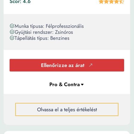
Scor: 4.6
Munka típusa: Félprofesszionális
Gyújtási rendszer: Zsinóros
Tápellátás típus: Benzines
Ellenőrizze az árat
Olvassa el a teljes értékelést