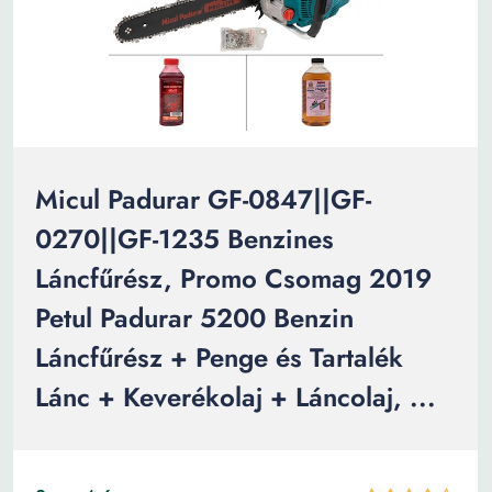
Micul Padurar GF-0847||GF-
0270||GF-1235 Benzines
Láncfűrész, Promo Csomag 2019
Petul Padurar 5200 Benzin
Láncfűrész + Penge és Tartalék
Lánc + Keverékolaj + Láncolaj, ...