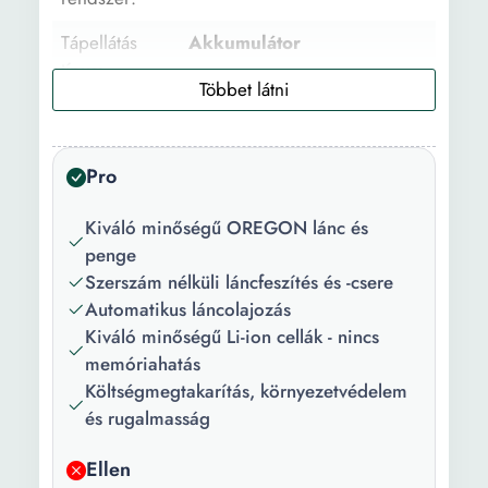
Tápellátás
Akkumulátor
típus:
Csomag
1 x Akkumulátor 1 x Töltő 1
tartalma:
x Penge 1 x Lánc 1 x
Lánfűrész
Pro
Szín:
Piros Fekete
Kiváló minőségű OREGON lánc és
penge
Motor
900 W
Szerszám nélküli láncfeszítés és -csere
teljesítménye:
Automatikus láncolajozás
Tápfeszültség:
18 V
Kiváló minőségű Li-ion cellák - nincs
memóriahatás
Olajtartály
200 ml
Költségmegtakarítás, környezetvédelem
kapacitás:
és rugalmasság
Vágási hossz:
230 mm
Ellen