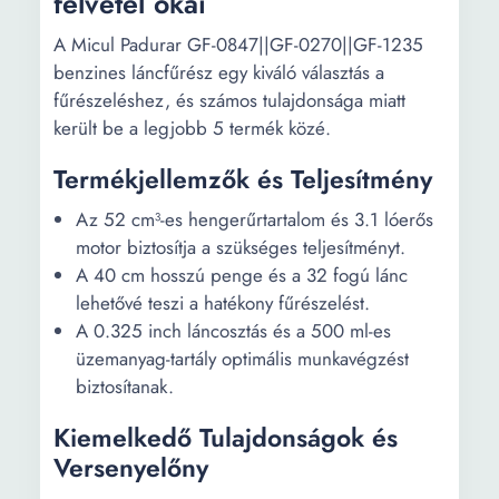
felvétel okai
A Micul Padurar GF-0847||GF-0270||GF-1235
benzines láncfűrész egy kiváló választás a
fűrészeléshez, és számos tulajdonsága miatt
került be a legjobb 5 termék közé.
Termékjellemzők és Teljesítmény
Az 52 cm³-es hengerűrtartalom és 3.1 lóerős
motor biztosítja a szükséges teljesítményt.
A 40 cm hosszú penge és a 32 fogú lánc
lehetővé teszi a hatékony fűrészelést.
A 0.325 inch láncosztás és a 500 ml-es
üzemanyag-tartály optimális munkavégzést
biztosítanak.
Kiemelkedő Tulajdonságok és
Versenyelőny