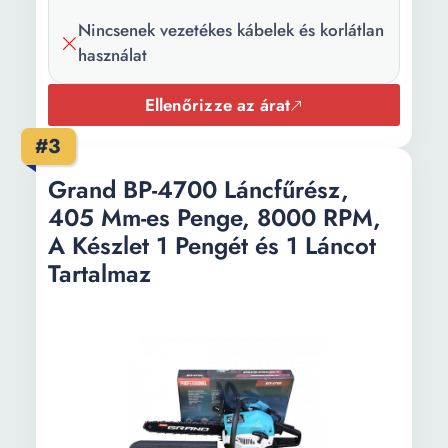
Lánc
4.3 m/s
sebessége:
Nincsenek vezetékes kábelek és korlátlan
használat
Akkumulátor
Li-Ion
típusa:
Ellenőrizze az árat
Akkumulátor
4 Ah
#3
kapacitása:
Grand BP-4700 Láncfűrész,
Töltési idő:
75 min
405 Mm-es Penge, 8000 RPM,
A Készlet 1 Pengét és 1 Láncot
Penge hossza:
250 mm
Tartalmaz