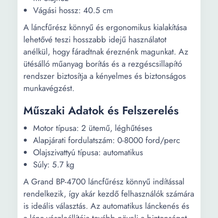
Vágási hossz: 40.5 cm
A láncfűrész könnyű és ergonomikus kialakítása
lehetővé teszi hosszabb idejű használatot
anélkül, hogy fáradtnak éreznénk magunkat. Az
ütésálló műanyag borítás és a rezgéscsillapító
rendszer biztosítja a kényelmes és biztonságos
munkavégzést.
Műszaki Adatok és Felszerelés
Motor típusa: 2 ütemű, léghűtéses
Alapjárati fordulatszám: 0-8000 ford/perc
Olajszivattyú típusa: automatikus
Súly: 5.7 kg
A Grand BP-4700 láncfűrész könnyű indítással
rendelkezik, így akár kezdő felhasználók számára
is ideális választás. Az automatikus lánckenés és