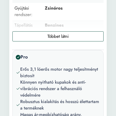
Gyújtási
Zsinóros
rendszer:
Tápellátás
Benzines
típus:
Motor típusa:
Kétütemű
Csomag
1 x éles verem 2 x Penge 1
Pro
tartalma:
x Kulcskészlet 2 x hólánc 1
x üzemanyag-keverék 1 x
Erős 3,1 lóerős motor nagy teljesítményt
olajkeverék 1 X Penge
biztosít
fedél 1 x Lánckenő olaj
Könnyen nyitható kupakok és anti-
vibrációs rendszer a felhasználó
Szín:
Kék
védelmére
Teljesítmény:
3.1 le
Robusztus kialakítás és hosszú élettartam
a terméknek
Motor
2200 W
Magas ár-megbízhatóság arány,