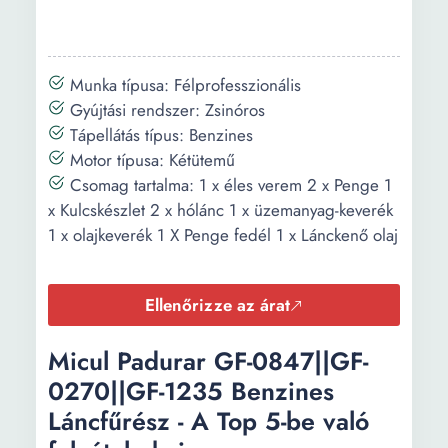
Munka típusa: Félprofesszionális
Gyújtási rendszer: Zsinóros
Tápellátás típus: Benzines
Motor típusa: Kétütemű
Csomag tartalma: 1 x éles verem 2 x Penge 1
x Kulcskészlet 2 x hólánc 1 x üzemanyag-keverék
1 x olajkeverék 1 X Penge fedél 1 x Lánckenő olaj
Ellenőrizze az árat
Micul Padurar GF-0847||GF-
0270||GF-1235 Benzines
Láncfűrész - A Top 5-be való