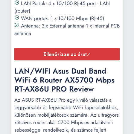
Hosszúság:
218 mm
LAN Portok: 4 x 10/100 RJ-45 port - LAN
(router)
Magasság:
130 mm
WAN portok: 1 x 10/100 Mbps (RJ-45)
Antenna: 3 x External antenna 1 x Internal PCB
Mélység:
53 mm
antenna
Súly:
1 kg
Ellenőrizze az árat
LAN/WIFI Asus Dual Band
WiFi 6 Router AX5700 Mbps
RT-AX86U PRO Review
Az ASUS RT-AX86U Pro egy kiváló választás a
leggyorsabb és legsimább WiFi kapcsolatokhoz,
különösen mobiljátékosok számára. Az ultragyors
kétsávos router akár 5700 Mbps-es adatátviteli
sebességgel rendelkezik, és számos fejlett