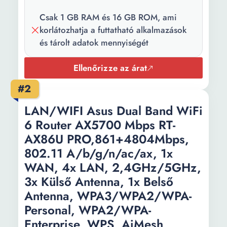
Funkciók:
GPS Vezeték nélküli
kapcsolat Zenélő
Csak 1 GB RAM és 16 GB ROM, ami
korlátozhatja a futtatható alkalmazások
Kapcsolódás:
Bluetooth USB Wi-Fi
és tárolt adatok mennyiségét
Csomag
2 x USB 1 x GPS-antenna 1
Ellenőrizze az árat
tartalma:
x tolatókamera 1 x
rádióadapter kábel 1 x
#2
CANbus doboz Tolató
LAN/WIFI Asus Dual Band WiFi
kamera tápkábele
6 Router AX5700 Mbps RT-
Szín:
Fekete Szürke
AX86U PRO,861+4804Mbps,
Kijelző
LCD LED
802.11 A/b/g/n/ac/ax, 1x
technológia:
WAN, 4x LAN, 2,4GHz/5GHz,
3x Külső Antenna, 1x Belső
Kijelző átmérő:
9 inch
Antenna, WPA3/WPA2/WPA-
Kijelző
1280 x 720
Personal, WPA2/WPA-
felbontása:
Enterprise, WPS, AiMesh