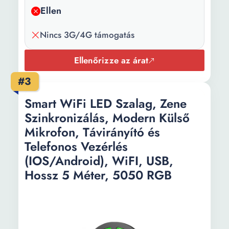
Szín:
Fekete
Ellen
3G/4G:
Nem
Nincs 3G/4G támogatás
Tápellátás:
19 V / 2.37 A 12 V / 3 A
Ellenőrizze az árat
Csomag
Használati utasítás Hálózati
tartalma:
adapter 1 x Garanciakártya
#3
1 x RJ-45 kábel RT-AX86U
Smart WiFi LED Szalag, Zene
Pro WiFi router
Szinkronizálás, Modern Külső
Technológia:
OFDMA Beamforming
Mikrofon, Távirányító és
Súly:
0.81 kg
Telefonos Vezérlés
(IOS/Android), WiFI, USB,
Egyéb:
LED
Hossz 5 Méter, 5050 RGB
Wi-Fi
802.11 a/b/g/n/ac/ax
szabvány: