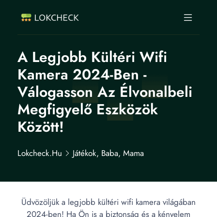
A Legjobb Kültéri Wifi
Kamera 2024-Ben -
Válogasson Az Élvonalbeli
Megfigyelő Eszközök
Között!
Lokcheck.hu
Játékok, Baba, Mama
Üdvözöljük a legjobb kültéri wifi kamera világában
2024-ben! Ha Ön is a biztonság és a kényelem