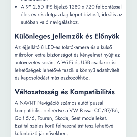
A 9" 2.5D IPS kijelző 1280 x 720 felbontással
éles és részletgazdag képet biztosít, ideális az
autóban való navigáláshoz.
Különleges Jellemzők és Előnyök
Az éjjellátó 8 LED-es tolatókamera és a külső
mikrofon extra biztonságot és kényelmet nyújt az
autóvezetés során. A Wi-Fi és USB csatlakozási
lehetőségek lehetővé teszik a könnyű adatátvitelt
és kapcsolódást más eszközökhöz.
Változatosság és Kompatibilitás
A NAVI-IT Navigáció számos autótípussal
kompatibilis, beleértve a VW Passat CC/B7/B6,
Golf 5/6, Touran, Skoda, Seat modelleket.
Ezáltal széles körű felhasználást tesz lehetővé
különböző járművekben.