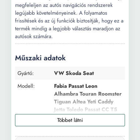
megfeleljen az autós navigációs rendszerek
legújabb követelményeinek. A folyamatos
frissítések és az új funkciók biztosítják, hogy ez a
termék mindig a legjobb választás maradjon az
autósok számára.
Műszaki adatok
Gyártó:
VW Skoda Seat
Modell:
Fabia Passat Leon
Alhambra Touran Roomster
Tiguan Altea Yeti Caddy
Jetta Toledo Passat CC T5
Transporter Scirocco
OCTAVIA II 2004- GOLF 5,
6