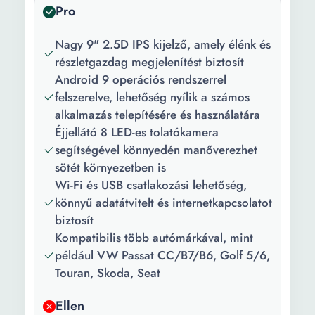
Pro
Ajánlott:
Autó
Illeszkedés
Műszerfalba épített
Nagy 9" 2.5D IPS kijelző, amely élénk és
típusa;:
részletgazdag megjelenítést biztosít
Android 9 operációs rendszerrel
Térképek:
Románia Európa
felszerelve, lehetőség nyílik a számos
alkalmazás telepítésére és használatára
Külső
Rádió antenna jack GPS
Éjjellátó 8 LED-es tolatókamera
csatlakozás:
antenna jack Autó kamera
segítségével könnyedén manőverezhet
csatlakozó
sötét környezetben is
Támogatott
MP3 WMA AAC FLAC
Wi-Fi és USB csatlakozási lehetőség,
médiaformátum:
WAV OGG MPEG4 APE
könnyű adatátvitelt és internetkapcsolatot
3GP MPEG1 MPEG2 MP2
biztosít
Kompatibilis több autómárkával, mint
Operációs
Android
például VW Passat CC/B7/B6, Golf 5/6,
rendszer:
Touran, Skoda, Seat
TMC:
Igen
Ellen