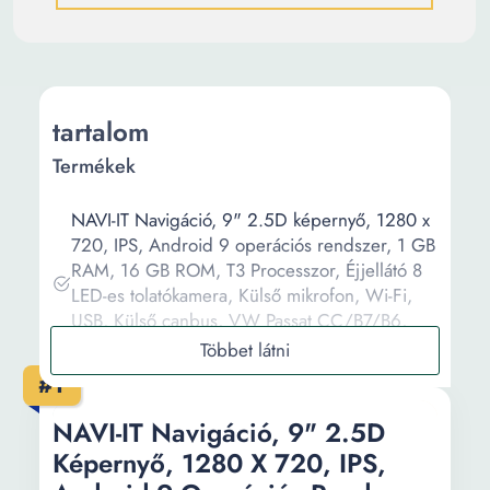
tartalom
Termékek
NAVI-IT Navigáció, 9" 2.5D képernyő, 1280 x
720, IPS, Android 9 operációs rendszer, 1 GB
RAM, 16 GB ROM, T3 Processzor, Éjjellátó 8
LED-es tolatókamera, Külső mikrofon, Wi-Fi,
USB, Külső canbus, VW Passat CC/B7/B6,
Golf 5/6, Touran, Skoda, Seat
LAN/WIFI Asus Dual Band WiFi 6 Router
#1
AX5700 Mbps RT-AX86U
PRO,861+4804Mbps, 802.11 a/b/g/n/ac/ax,
NAVI-IT Navigáció, 9" 2.5D
1x WAN, 4x LAN, 2,4GHz/5GHz, 3x külső
Képernyő, 1280 X 720, IPS,
antenna, 1x belső antenna,