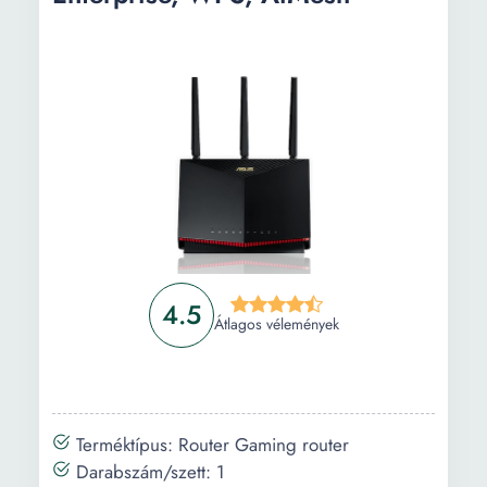
Processzor
CPU T3 Cortext A7 Quad
model:
Core
Frekvencia:
1.3 GHz
RAM memória
1 GB
kapacitás:
Tárolókapacitás:
16 GB
Slot memória
MicroSD (akár 32 GB) USB
típusa:
4.5
Átlagos vélemények
Slot memória
32 GB
maximális
kapacitás:
Navigációs
Android Sygic Waze
Terméktípus: Router Gaming router
program:
Darabszám/szett: 1