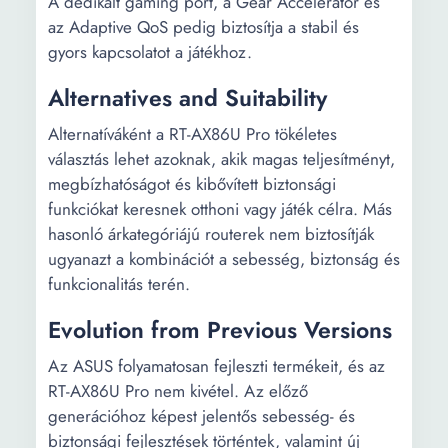
A dedikált gaming port, a Gear Accelerator és
az Adaptive QoS pedig biztosítja a stabil és
gyors kapcsolatot a játékhoz.
Alternatives and Suitability
Alternatíváként a RT-AX86U Pro tökéletes
választás lehet azoknak, akik magas teljesítményt,
megbízhatóságot és kibővített biztonsági
funkciókat keresnek otthoni vagy játék célra. Más
hasonló árkategóriájú routerek nem biztosítják
ugyanazt a kombinációt a sebesség, biztonság és
funkcionalitás terén.
Evolution from Previous Versions
Az ASUS folyamatosan fejleszti termékeit, és az
RT-AX86U Pro nem kivétel. Az előző
generációhoz képest jelentős sebesség- és
biztonsági fejlesztések történtek, valamint új