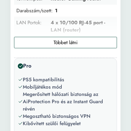
Darabszám/szett:
1
LAN Portok:
4 x 10/100 RJ-45 port -
LAN (router)
WAN portok:
1 x 10/100 Mbps (RJ-45)
Antenna:
3 x External antenna 1 x
Internal PCB antenna
Pro
Frekvencia:
5 GHz
PS5 kompatibilitás
Wi-Fi átviteli
4804 MB/s 861 MB/s
Mobiljátékos mód
sebesség
Megerősített hálózati biztonság az
(Mbps):
AiProtection Pro és az Instant Guard
révén
USB port:
1 x USB 2.0 1 x USB 3.2
Megosztható biztonságos VPN
Gen 1
Kibővített szülői felügyelet