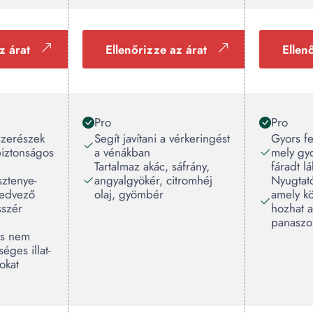
z árat
Ellenőrizze az árat
Ellen
Pro
Pro
szerészek
Segít javítani a vérkeringést
Gyors fe
 biztonságos
a vénákban
mely gyo
Tartalmaz akác, sáfrány,
fáradt l
sztenye-
angyalgyökér, citromhéj
Nyugtat
kedvező
olaj, gyömbér
amely k
sszér
hozhat a
panaszo
és nem
éges illat-
okat