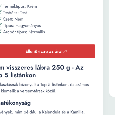
Terméktípus: Krém
Testrész: Test
Szett: Nem
Típus: Hagyományos
Arcbőr típus: Normális
Ellenőrizze az árat
ém visszeres lábra 250 g - Az
p 5 listánkon
lasztásnak bizonyult a Top 5 listánkon, és számos
kiemelik a versenytársak közül.
hatékonyság
ények, mint például a Kalendula és a Kamilla,