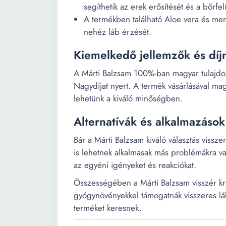
segíthetik az erek erősítését és a bőrfe
A termékben található Aloe vera és mento
nehéz láb érzését.
Kiemelkedő jellemzők és díj
A Márti Balzsam 100%-ban magyar tulajd
Nagydíjat nyert. A termék vásárlásával ma
lehetünk a kiváló minőségben.
Alternatívák és alkalmazások
Bár a Márti Balzsam kiváló választás viss
is lehetnek alkalmasak más problémákra va
az egyéni igényeket és reakciókat.
Összességében a Márti Balzsam visszér kré
gyógynövényekkel támogatnák visszeres l
terméket keresnek.