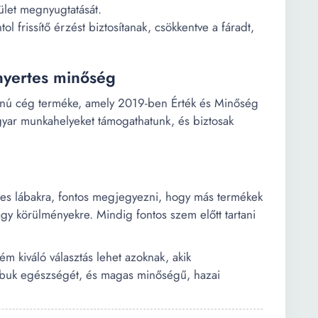
lület megnyugtatását.
l frissítő érzést biztosítanak, csökkentve a fáradt,
nyertes minőség
onú cég terméke, amely 2019-ben Érték és Minőség
gyar munkahelyeket támogathatunk, és biztosak
zeres lábakra, fontos megjegyezni, hogy más termékek
gy körülményekre. Mindig fontos szem előtt tartani
m kiváló választás lehet azoknak, akik
ábuk egészségét, és magas minőségű, hazai