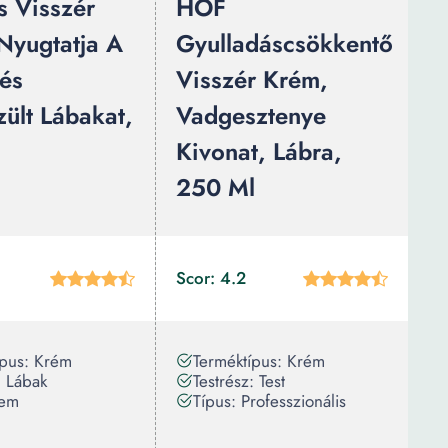
s Visszér
HOF
Nyugtatja A
Gyulladáscsökkentő
 és
Visszér Krém,
zült Lábakat,
Vadgesztenye
Kivonat, Lábra,
250 Ml
Scor: 4.2
ípus: Krém
Terméktípus: Krém
: Lábak
Testrész: Test
Nem
Típus: Professzionális