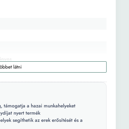
ányos
s
almaz fényvédőt
a
, támogatja a hazai munkahelyeket
ó
díjat nyert termék
yek segíthetik az erek erősítését és a