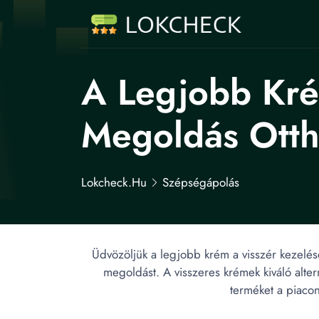
A Legjobb Kré
Megoldás Ott
Lokcheck.hu
Szépségápolás
Üdvözöljük a legjobb krém a visszér kezelés
megoldást. A visszeres krémek kiváló alter
terméket a piacon