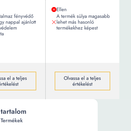
Ellen
talmaz fényvédő
A termék súlya magasabb
így nappal ajánlott
lehet más hasonló
 védelem
termékekhez képest
ta
sa el a teljes
Olvassa el a teljes
értékelést
értékelést
tartalom
Termékek