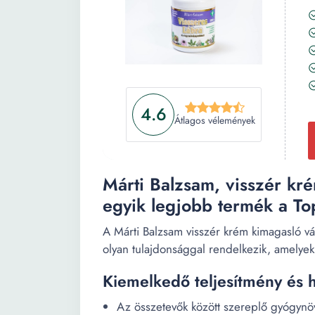
4.6
Átlagos vélemények
Márti Balzsam, visszér kr
egyik legjobb termék a To
A Márti Balzsam visszér krém kimagasló vá
olyan tulajdonsággal rendelkezik, amelyek 
Kiemelkedő teljesítmény és 
Az összetevők között szereplő gyógynöv