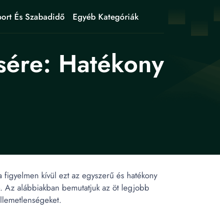
ort És Szabadidő
Egyéb Kategóriák
sére: Hatékony
 figyelmen kívül ezt az egyszerű és hatékony
re. Az alábbiakban bemutatjuk az öt legjobb
ellemetlenségeket.