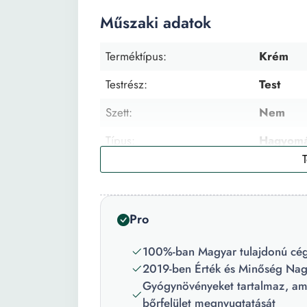
Műszaki adatok
Terméktípus:
Krém
Testrész:
Test
Szett:
Nem
Típus:
Hagyom
Arcbőr típus:
Normáli
Fényvédelem:
Nem tart
Pro
Aroma:
Aloe ver
100%-ban Magyar tulajdonú cég
Tulajdonságok:
Hidratál
2019-ben Érték és Minőség Nagy
Darabszám/szett:
1
Gyógynövényeket tartalmaz, amel
bőrfelület megnyugtatását