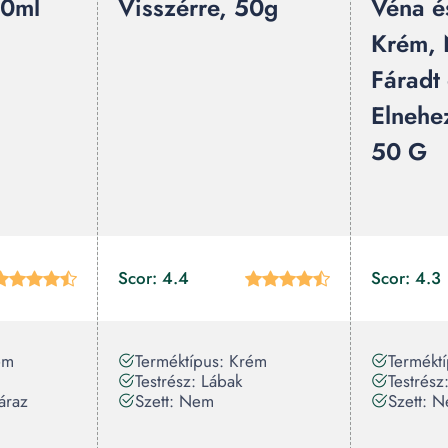
00ml
Visszérre, 50g
Véna é
Krém, 
Fáradt
Elnehe
50 G
Scor: 4.4
Scor: 4.3
ém
Terméktípus: Krém
Termékt
Testrész: Lábak
Testrész
áraz
Szett: Nem
Szett: 