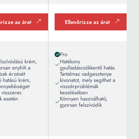
őrizze az árat
Ellenőrizze az árat
Pro
lszívódású krém,
Hatékony
rsan enyhíti a
gyulladáscsökkentő hatás
ábak érzését
Tartalmaz vadgesztenye
ó hatású krém,
kivonatot, mely segíthet a
önnyebbséget
visszérproblémák
 visszeres
kezelésében
k esetén
Könnyen használható,
gyorsan felszívódik