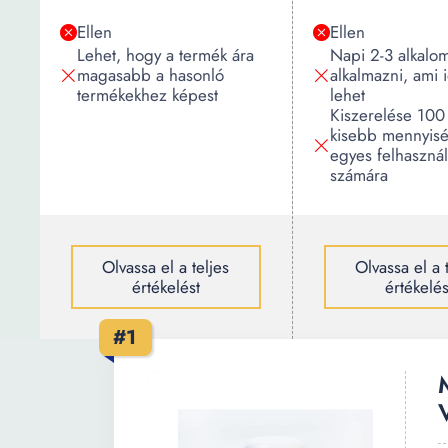
Ellen
Ellen
Lehet, hogy a termék ára
Napi 2-3 alkalom
magasabb a hasonló
alkalmazni, ami 
termékekhez képest
lehet
Kiszerelése 100
kisebb mennyisé
egyes felhaszná
számára
Olvassa el a teljes
Olvassa el a 
értékelést
értékelés
#1