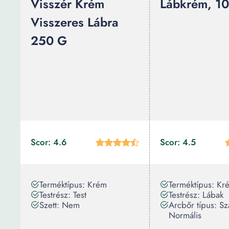
Visszér Krém
Lábkrém, 1
Visszeres Lábra
250 G
Scor: 4.6
Scor: 4.5
Terméktípus: Krém
Terméktípus: Kr
Testrész: Test
Testrész: Lábak
Szett: Nem
Arcbőr típus: Sz
Normális