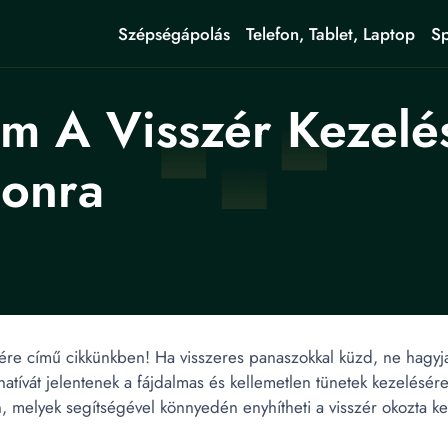
Szépségápolás
Telefon, Tablet, Laptop
Sp
m A Visszér Kezelé
honra
ére című cikkünkben! Ha visszeres panaszokkal küzd, ne hagyja
natívát jelentenek a fájdalmas és kellemetlen tünetek kezelésé
, melyek segítségével könnyedén enyhítheti a visszér okozta k