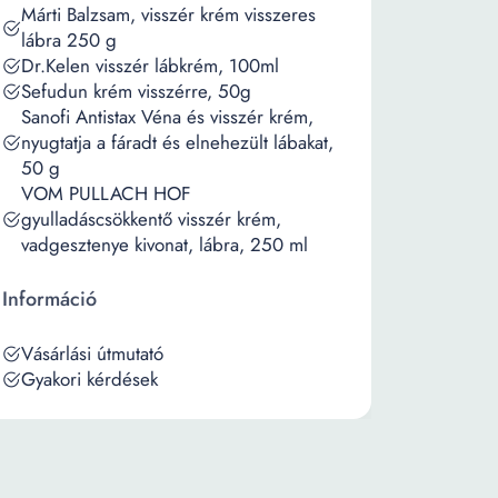
Márti Balzsam, visszér krém visszeres
lábra 250 g
Dr.Kelen visszér lábkrém, 100ml
Sefudun krém visszérre, 50g
Sanofi Antistax Véna és visszér krém,
nyugtatja a fáradt és elnehezült lábakat,
50 g
VOM PULLACH HOF
gyulladáscsökkentő visszér krém,
vadgesztenye kivonat, lábra, 250 ml
Információ
Vásárlási útmutató
Gyakori kérdések