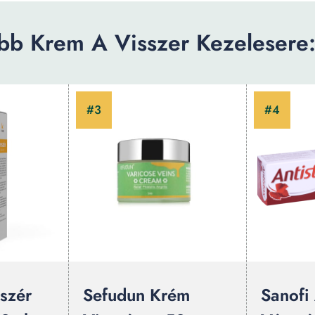
bb Krem A Visszer Kezelesere: 
szér
Sefudun Krém
Sanofi 