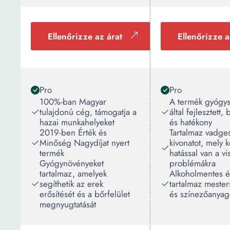
Ellenőrizze az árat
Ellenőrizze a
Pro
Pro
100%-ban Magyar
A termék gyógy
tulajdonú cég, támogatja a
által fejlesztett,
hazai munkahelyeket
és hatékony
2019-ben Érték és
Tartalmaz vadge
Minőség Nagydíjat nyert
kivonatot, mely 
termék
hatással van a vi
Gyógynövényeket
problémákra
tartalmaz, amelyek
Alkoholmentes 
segíthetik az erek
tartalmaz mesters
erősítését és a bőrfelület
és színezőanyag
megnyugtatását