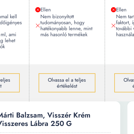
Ellen
Ellen
mal kell
Nem bizonyított
Nem tar
időigényes
tudományosan, hogy
faktort, 
hatékonyabb lenne, mint
további
 ml, ami
más hasonló termékek
használa
g lehet
lók
teljes
Olvassa el a teljes
Olvas
t
értékelést
Márti Balzsam, Visszér Krém
Visszeres Lábra 250 G