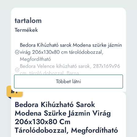
tartalom
Termékek
Bedora Kihúzható sarok Modena szürke jázmin
virág 206x130x80 cm tárolódobozzal,
Megfordítható
Bedora Velence kihúzható sarok, 287x169x96
cm, tároló dobozzal, Barna
Bedora Kihúzható sarok Modena Coffee
206x130x80 cm, Tároló doboz, Daisies
#1
Fower, Megfordítható
Bedora Toledo kihúzható sarok, 226x145x79
Bedora Kihúzható Sarok
cm, 2 tárolódoboz, megfordítható, bézs /
Modena Szürke Jázmin Virág
barna
206x130x80 Cm
Kihúzható sarok sarok ökológiai bőr fekete
Tárolódobozzal, Megfordítható
sötétszürke szövet bal Santiago 325x217x106
cm