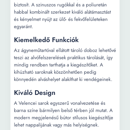
biztosít. A szinuszos rugókkal és a poliuretán
habbal kombinált szerkezet kiváló alátámasztást
és kényelmet nyújt az ülő- és fekvőfelületeken
egyaránt.
Kiemelkedő Funkciók
Az ágyneműtartóval ellátott tároló doboz lehetővé
teszi az alvófelszerelések praktikus tárolását, így
mindig rendben tarthatja a kiegészítőket. A
kihúzható saroknak köszönhetően pedig
könnyedén alváshelyet alakíthat ki vendégeinek.
Kiváló Design
A Velencei sarok egyszerű vonalvezetése és
barna színe bármilyen belső térben jól mutat. A
modern megjelenésű bútor stílusos kiegészítője
lehet nappalijának vagy más helyiségnek.