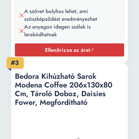
Ülés
Hab Szinuszos rugók
szerkezete:
A szövet bolyhos lehet, ami
szöszképződést eredményezhet
Üléshossz:
241 cm
Az anyagon idegen szálak is
lerakódhatnak
Ülésszélesség:
78 cm
Keménységi
Közepes
Ellenőrizze az árat
szint:
#3
Karok anyaga:
Textil
Bedora Kihúzható Sarok
Karok
66 cm
Modena Coffee 206x130x80
magassága:
Cm, Tároló Doboz, Daisies
Fower, Megfordítható
Karok száma:
2 kar
Háttámla
82 cm
magassága:
Tárolás helye:
Láda