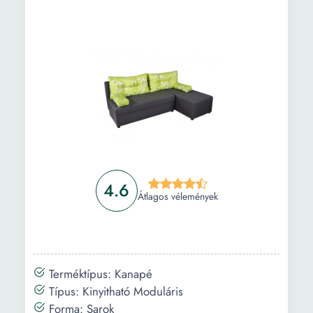
Információ
Vásárlási útmutató
Gyakori kérdések
4.6
Átlagos vélemények
Terméktípus: Kanapé
Típus: Kinyitható Moduláris
Forma: Sarok