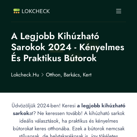
A Legjobb Kihúzható
Sarokok 2024 - Kényelmes
És Praktikus Bútorok
Lokcheck.hu
Otthon, Barkács, Kert
Üdvözöljük 2024-ben! Keresi
a legjobb kihúzható
sarkok
at? Ne keressen tovább! A kihúzható sarkok
ideális választások, ha praktikus és kényelmes
bútorokat keres otthonába. Ezek a bútorok nemcsak
stílusosak, de helytakarékosak is, így tökéletes