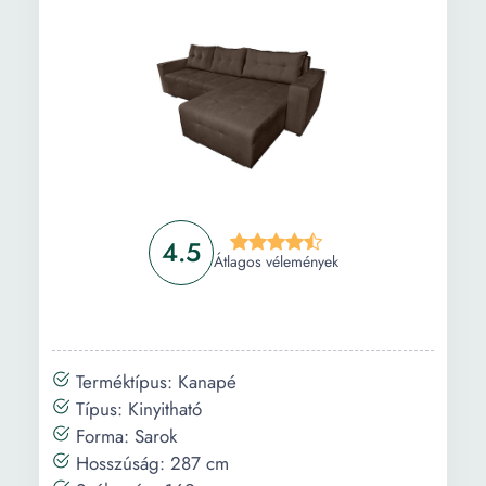
Tárolás helye:
Láda
Tárolási helyek
1
száma:
Alvóhely
140 x 206
mérete (cm):
Szerelési mód:
Bal Jobb
4.5
Átlagos vélemények
Terméktípus: Kanapé
Típus: Kinyitható
Forma: Sarok
Hosszúság: 287 cm