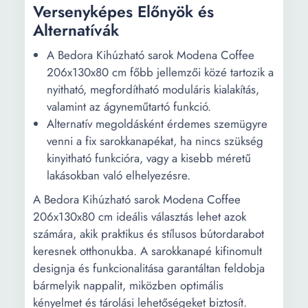
Versenyképes Előnyök és
Alternatívák
A Bedora Kihúzható sarok Modena Coffee
206x130x80 cm főbb jellemzői közé tartozik a
nyitható, megfordítható moduláris kialakítás,
valamint az ágyneműtartó funkció.
Alternatív megoldásként érdemes szemügyre
venni a fix sarokkanapékat, ha nincs szükség
kinyitható funkcióra, vagy a kisebb méretű
lakásokban való elhelyezésre.
A Bedora Kihúzható sarok Modena Coffee
206x130x80 cm ideális választás lehet azok
számára, akik praktikus és stílusos bútordarabot
keresnek otthonukba. A sarokkanapé kifinomult
designja és funkcionalitása garantáltan feldobja
bármelyik nappalit, miközben optimális
kényelmet és tárolási lehetőségeket biztosít.