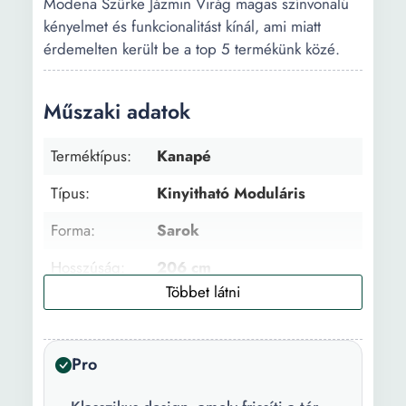
Modena Szürke Jázmin Virág magas színvonalú
kényelmet és funkcionalitást kínál, ami miatt
érdemelten került be a top 5 termékünk közé.
Műszaki adatok
Terméktípus:
Kanapé
Típus:
Kinyitható Moduláris
Forma:
Sarok
Hosszúság:
206 cm
Szélesség:
130 cm
Szín:
Zöld Szürke
Pro
Helyek száma:
3