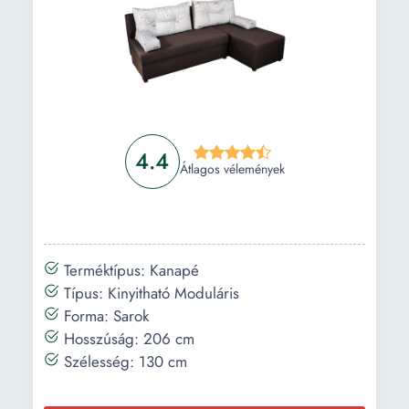
Tárolási helyek
1
száma:
Alvóhely
158 x 241
mérete (cm):
Napozóágy
98 x 153
4.4
mérete:
Átlagos vélemények
Szerelési mód:
Bal Jobb
Terméktípus: Kanapé
Típus: Kinyitható Moduláris
Forma: Sarok
Hosszúság: 206 cm
Szélesség: 130 cm