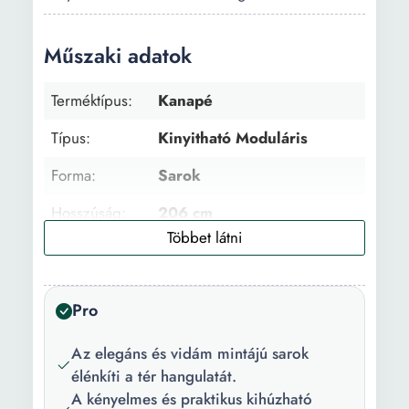
Műszaki adatok
Terméktípus:
Kanapé
Típus:
Kinyitható Moduláris
Forma:
Sarok
Hosszúság:
206 cm
Szélesség:
130 cm
Szín:
Barna Bézs
Pro
Helyek száma:
3
Az elegáns és vidám mintájú sarok
Főbb
nyitható Megfordítható
élénkíti a tér hangulatát.
jellemzők:
Moduláris Ágyneműtartó
A kényelmes és praktikus kihúzható