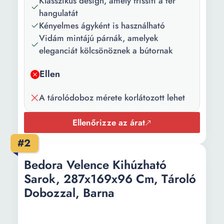
Klasszikus design, amely frissíti a tér
Főbb
nyitható Megfordítható
hangulatát
jellemzők:
Ágyneműtartó
Kényelmes ágyként is használható
Vidám mintájú párnák, amelyek
Használat:
Nappali
eleganciát kölcsönöznek a bútornak
Kárpít anyag:
Textil
Ellen
Váz anyaga:
Fa
A tárolódoboz mérete korlátozott lehet
Ülés
Poliuretán hab
szerkezete:
Ellenőrizze az árat
Ülésszélesség:
70 cm
#2
Karok száma:
Karok nélküli
Bedora Velence Kihúzható
A hátsó párnák
2
Sarok, 287x169x96 Cm, Tároló
száma:
Dobozzal, Barna
Háttámla
80 cm
magassága: