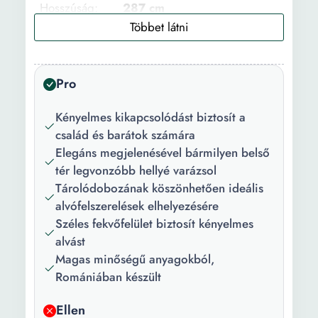
Hosszúság:
287 cm
Szélesség:
169 cm
Szín:
Barna
Pro
Helyek száma:
3
Kényelmes kikapcsolódást biztosít a
Főbb
Ágyneműtartó
család és barátok számára
jellemzők:
Elegáns megjelenésével bármilyen belső
tér legvonzóbb hellyé varázsol
Használat:
Nappali
Tárolódobozának köszönhetően ideális
Kárpít anyag:
Poliészter
alvófelszerelések elhelyezésére
Széles fekvőfelület biztosít kényelmes
Maximális
100 kg
alvást
támogatott
Magas minőségű anyagokból,
súly:
Romániában készült
Váz anyaga:
Forgácslap Fa MDF
Ellen