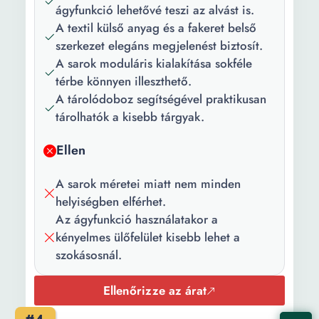
ágyfunkció lehetővé teszi az alvást is.
Használat:
Nappali
A textil külső anyag és a fakeret belső
Kárpít anyag:
Textil
szerkezet elegáns megjelenést biztosít.
A sarok moduláris kialakítása sokféle
Váz anyaga:
Fa
térbe könnyen illeszthető.
Ülés
Poliuretán hab Forgácslap
A tárolódoboz segítségével praktikusan
szerkezete:
tárolhatók a kisebb tárgyak.
Ülésszélesség:
70 cm
Ellen
Karok száma:
Karok nélküli
A sarok méretei miatt nem minden
helyiségben elférhet.
A hátsó párnák
2
Az ágyfunkció használatakor a
száma:
kényelmes ülőfelület kisebb lehet a
Háttámla
80 cm
szokásosnál.
magassága:
Ellenőrizze az árat
Tárolás helye:
Láda