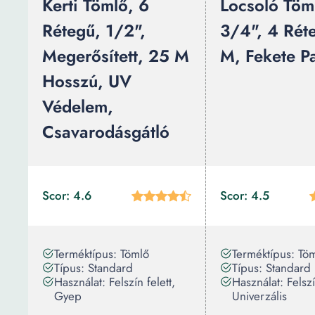
Kerti Tömlő, 6
Locsoló Töm
Rétegű, 1/2",
3/4", 4 Rét
Megerősített, 25 M
M, Fekete Pa
Hosszú, UV
Védelem,
Csavarodásgátló
Scor: 4.6
Scor: 4.5
Terméktípus: Tömlő
Terméktípus: Tö
Típus: Standard
Típus: Standard
Használat: Felszín felett,
Használat: Felszí
Gyep
Univerzális