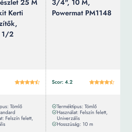
észlet 25 M
3/4", 10 M,
it Kerti
Powermat PM1148
zítők,
 1/2
Scor: 4.2
pus: Tömlő
Terméktípus: Tömlő
tandard
Használat: Felszín felett,
: Felszín felett,
Univerzális
lis
Hosszúság: 10 m