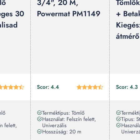
lő
3/4", 20 M,
Tömlők
eges 30
Powermat PM1149
+ Betak
lisad
Kiegés
átmérő
Scor: 4.4
Scor: 4.3
mlő
Terméktípus: Tömlő
Terméktí
Használat: Felszín felett,
Típus: S
n felett,
Univerzális
Használat
Hosszúság: 20 m
Univerzá