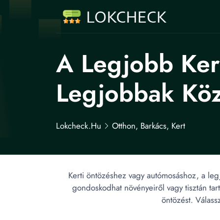
A Legjobb Ker
Legjobbak Köz
Lokcheck.hu
Otthon, Barkács, Kert
Kerti öntözéshez vagy autómosáshoz, a legj
gondoskodhat növényeiről vagy tisztán tart
öntözést. Válass