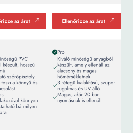
őrizze az árat
Ellenőrizze az árat
Pro
minőségű PVC
Kiváló minőségű anyagból
 készült, hosszú
készült, amely ellenáll az
amú
alacsony és magas
ható szórópisztoly
hőmérsékletnek
 teszi a könnyű és
3 rétegű kialakítású, szuper
ocsolást
rugalmas és UV álló
es
Magas, akár 20 bar
tlakozóval könnyen
nyomásnak is ellenáll
ztatható bármilyen
apra