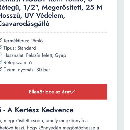
Rétegű, 1/2", Megerősített, 25 M
Hosszú, UV Védelem,
Csavarodásgátló
Terméktípus: Tömlő
Típus: Standard
Használat: Felszín felett, Gyep
Rétegszám: 6
Üzemi nyomás: 30 bar
Ellenőrizze az árat
ő - A Kertész Kedvence
, megerősített csoda, amely megkönnyíti a
ehetővé teszi, hogy könnyedén megöntözhesse a