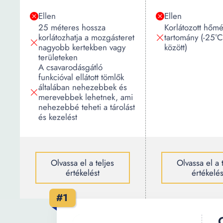
Ellen
Ellen
25 méteres hossza
Korlátozott hőmé
korlátozhatja a mozgásteret
tartomány (-25°
nagyobb kertekben vagy
között)
területeken
A csavarodásgátló
funkcióval ellátott tömlők
általában nehezebbek és
merevebbek lehetnek, ami
nehezebbé teheti a tárolást
és kezelést
Olvassa el a teljes
Olvassa el a 
értékelést
értékelés
#1