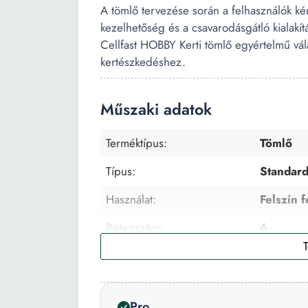
A tömlő tervezése során a felhasználók kén
kezelhetőség és a csavarodásgátló kialakít
Cellfast HOBBY Kerti tömlő egyértelmű vál
kertészkedéshez.
Műszaki adatok
Terméktípus:
Tömlő
Típus:
Standar
Használat:
Felszín f
Rétegszám:
6
Üzemi nyomás:
30 bar
Szín:
Fekete 
Pro