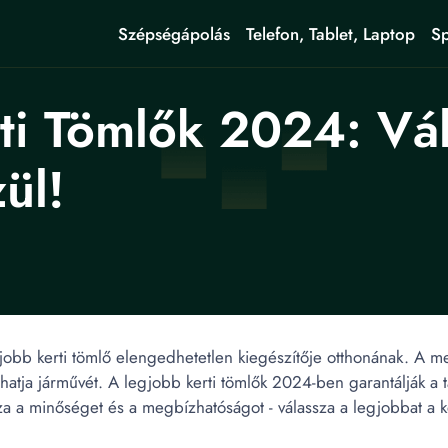
Szépségápolás
Telefon, Tablet, Laptop
Sp
ti Tömlők 2024: Vá
ül!
obb kerti tömlő elengedhetetlen kiegészítője otthonának. A m
hatja járművét. A legjobb kerti tömlők 2024-ben garantálják a 
za a minőséget és a megbízhatóságot - válassza a legjobbat a ke