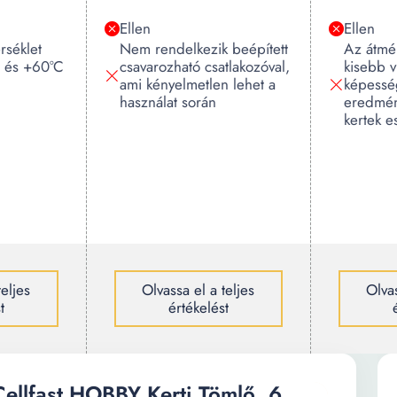
Ellen
Ellen
rséklet
Nem rendelkezik beépített
Az átmé
C és +60°C
csavarozható csatlakozóval,
kisebb v
ami kényelmetlen lehet a
képessé
használat során
eredmén
kertek e
teljes
Olvassa el a teljes
Olvas
t
értékelést
Cellfast HOBBY Kerti Tömlő, 6