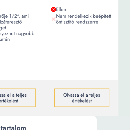
Ellen
rője 1/2", ami
Nem rendelkezik beépített
ízáteresztő
öntisztító rendszerrel
get
yezhet nagyobb
setén
sa el a teljes
Olvassa el a teljes
értékelést
értékelést
tartalom