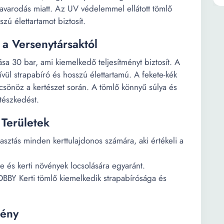
savarodás miatt. Az UV védelemmel ellátott tömlő
zú élettartamot biztosít.
 a Versenytársaktól
a 30 bar, ami kiemelkedő teljesítményt biztosít. A
vül strapabíró és hosszú élettartamú. A fekete-kék
lcsönöz a kertészet során. A tömlő könnyű súlya és
tészkedést.
 Területek
lasztás minden kerttulajdonos számára, aki értékeli a
e és kerti növények locsolására egyaránt.
OBBY Kerti tömlő kiemelkedik strapabírósága és
mény