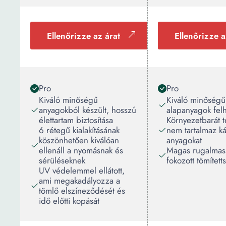
Ellenőrizze az árat
Ellenőrizze a
Pro
Pro
Kiváló minőségű
Kiváló minőségű
anyagokból készült, hosszú
alapanyagok fel
élettartam biztosítása
Környezetbarát 
6 rétegű kialakításának
nem tartalmaz k
köszönhetően kiválóan
anyagokat
ellenáll a nyomásnak és
Magas rugalmas
sérüléseknek
fokozott tömített
UV védelemmel ellátott,
ami megakadályozza a
tömlő elszíneződését és
idő előtti kopását