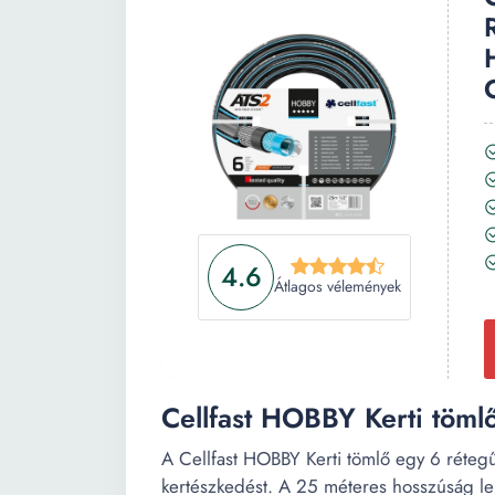
4.6
Átlagos vélemények
Cellfast HOBBY Kerti töml
A Cellfast HOBBY Kerti tömlő egy 6 rétegű
kertészkedést. A 25 méteres hosszúság l