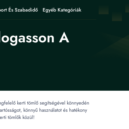
ort És Szabadidő
Egyéb Kategóriák
logasson A
egfelelő kerti tömlő segítségével könnyedén
tartósságot, könnyű használatot és hatékony
rti tömlők közül!