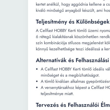
kertet anélkül, hogy aggódnia kellene a c
kiváló minőségű anyagból készült, ami hoss
Teljesítmény és Különbségek
A Cellfast HOBBY Kerti tömlő üzemi nyomás
6 rétegű kialakításnak köszönhetően rendkí
szín kombinációja stílusos megjelenést kö
könnyű kezelhetősége teszi ideálissá a ker
Alternatívák és Felhasználási
A Cellfast HOBBY Kerti tömlő ideális vá
minőséget és a megbízhatóságot.
A tömlő kiválóan alkalmas gyepöntözésr
A versenytársakhoz képest a Cellfast H
teljesítménye miatt.
Tervezés és Felhasználói Él