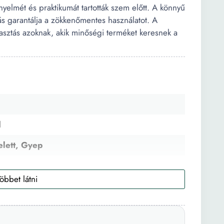
yelmét és praktikumát tartották szem előtt. A könnyű
ás garantálja a zökkenőmentes használatot. A
asztás azoknak, akik minőségi terméket keresnek a
d
elett, Gyep
Kék