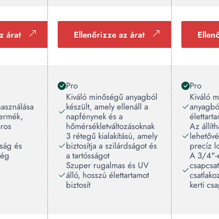
z árat
Ellenőrizze az árat
Ellen
Pro
Pro
Kiváló minőségű anyagból
Kiváló 
használása
készült, amely ellenáll a
anyagból
termék,
napfénynek és a
élettart
áros
hőmérsékletváltozásoknak
Az állít
3 rétegű kialakítású, amely
lehetővé
ság és
biztosítja a szilárdságot és
precíz l
ség
a tartósságot
A 3/4"-
Szuper rugalmas és UV
csapcsa
álló, hosszú élettartamot
csatlako
biztosít
kerti cs