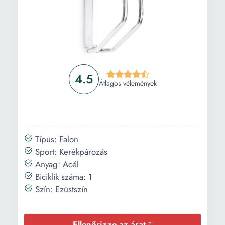
4.5
Átlagos vélemények
Típus: Falon
Sport: Kerékpározás
Anyag: Acél
Biciklik száma: 1
Szín: Ezüstszín
Ellenőrizze az árat