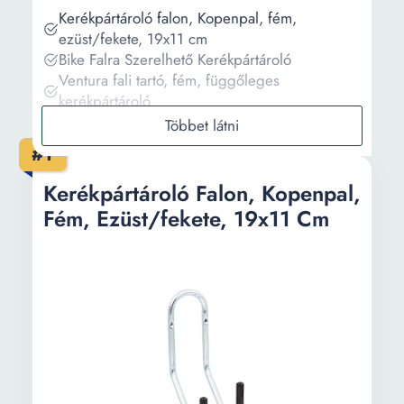
Kerékpártároló falon, Kopenpal, fém,
ezüst/fekete, 19x11 cm
Bike Falra Szerelhető Kerékpártároló
Ventura fali tartó, fém, függőleges
kerékpártároló
Fali tartó kerékpártárolóhoz, 20 kg-ig tart,
Fischer
#1
Falra szerelhető kerékpártároló
Kerékpártároló Falon, Kopenpal,
Információ
Fém, Ezüst/fekete, 19x11 Cm
Vásárlási útmutató
Gyakori kérdések