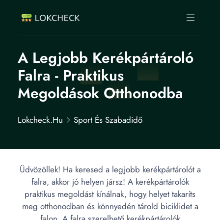
A Legjobb Kerékpártároló
Falra - Praktikus
Megoldások Otthonodba
Lokcheck.hu
Sport És Szabadidő
Üdvözöllek! Ha keresed a legjobb kerékpártárolót a
falra, akkor jó helyen jársz! A kerékpártárolók
praktikus megoldást kínálnak, hogy helyet takaríts
meg otthonodban és könnyedén tárold biciklidet a
falon. A falra szerelhető kerékpártárolók