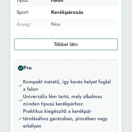
Típus:
Falon
Sport:
Kerékpározás
Anyag:
Fém
Biciklik száma:
1
Szín:
Fekete Ezüstszín
Magasság:
11 cm
Pro
Hosszúság:
19 cm
Kompakt méretű, így kevés helyet foglal
a falon
Univerzális fém tartó, mely alkalmas
minden típusú kerékpárhoz
Praktikus kiegészítő a kerékpár
tárolásához garázsban, pincében vagy
erkélyen