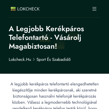
A Legjobb Kerékpáros
Telefontartó - Vásárolj
Magabiztosan!
Lokcheck.hu
Sport És Szabadidő
A legjobb kerékpáros telefontartó elengedhetetlen
kiegészítője minden kerékpárosnak, aki szeretné
biztonságosan használni telefonját kerékpározás
közben. Válassz a legmodernebb technológiával
rendelkező kerékpáros telefon tartók közül, hogy