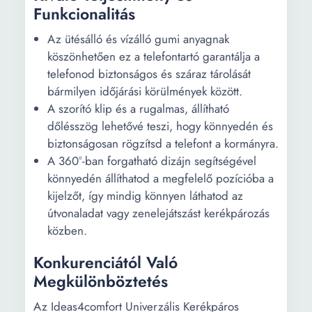
Funkcionalitás
Az ütésálló és vízálló gumi anyagnak
köszönhetően ez a telefontartó garantálja a
telefonod biztonságos és száraz tárolását
bármilyen időjárási körülmények között.
A szorító klip és a rugalmas, állítható
dőlésszög lehetővé teszi, hogy könnyedén és
biztonságosan rögzítsd a telefont a kormányra.
A 360°-ban forgatható dizájn segítségével
könnyedén állíthatod a megfelelő pozícióba a
kijelzőt, így mindig könnyen láthatod az
útvonaladat vagy zenelejátszást kerékpározás
közben.
Konkurenciától Való
Megkülönböztetés
Az Ideas4comfort Univerzális Kerékpáros