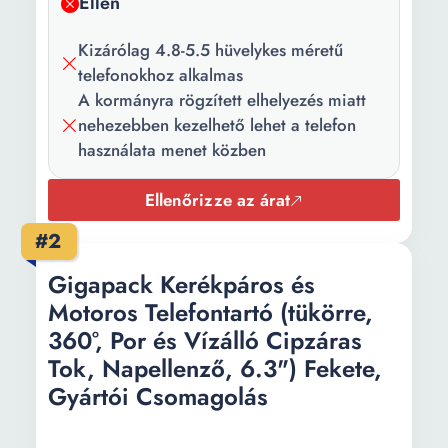
Ellen
Kizárólag 4.8-5.5 hüvelykes méretű
telefonokhoz alkalmas
A kormányra rögzített elhelyezés miatt
nehezebben kezelhető lehet a telefon
használata menet közben
Ellenőrizze az árat
#2
Gigapack Kerékpáros és
Motoros Telefontartó (tükörre,
360°, Por és Vízálló Cipzáras
Tok, Napellenző, 6.3") Fekete,
Gyártói Csomagolás