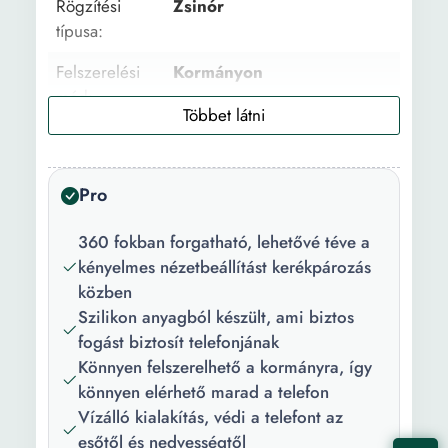
Rögzítési
Zsinór
típusa:
Felszerelési
Kormányon
mód:
Sport:
Kerékpározás
Kerékpár
Down-Hill Mountain Bike
Pro
kategória:
Verseny Túra
360 fokban forgatható, lehetővé téve a
Anyag:
Gumi
kényelmes nézetbeállítást kerékpározás
Főbb
Ütésálló Gyors száradás
közben
jellemzők:
Szorító klip Vízálló
Szilikon anyagból készült, ami biztos
Telefonos tartó Egyszerű
fogást biztosít telefonjának
használat Rugalmas
Könnyen felszerelhető a kormányra, így
Állítható dőlésszög
könnyen elérhető marad a telefon
Vízálló kialakítás, védi a telefont az
Szín:
Kék
esőtől és nedvességtől