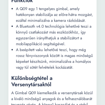
Funkciók
A Q09 egy 1 tengelyes gimbal, amely
hatékonyan stabilizálja az előre-hátra mozgást,
ezáltal minimalizálva a kamera rázkódását.
A Bluetooth v4.0 technológia lehetővé teszi a
könnyű csatlakozást más eszközökhöz, így
egyszerűen irányíthatjuk a stabilizátort a
mobilapplikáció segítségével.
A beépített vaku lehetővé teszi, hogy még
rossz fényviszonyok között is magas minőségű
képeket készítsünk, minimalizálva a homályos
vagy túl sötét felvételek kockázatát.
Különbségtétel a
Versenytársaktól
A Gimbal Q09 kiemelkedik a versenytársak közül
a kiváló minőségű anyagok és a felhasználóbarát
tervezés révén. A könnyű használat és a stabil