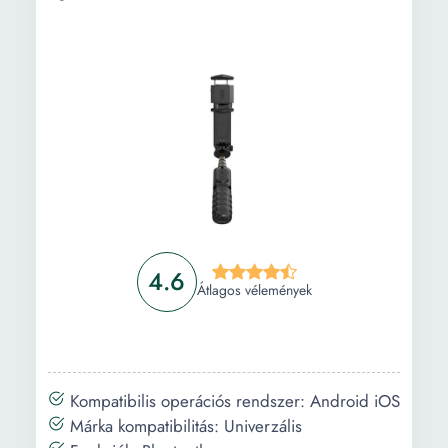
mozgáskövető telefontartó állvány, gimbal
képstabilizátor - P01
Információ
Vásárlási útmutató
Gyakori kérdések
4.6
Átlagos vélemények
Kompatibilis operációs rendszer: Android iOS
Márka kompatibilitás: Univerzális