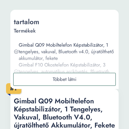
tartalom
Termékek
Gimbal Q09 Mobiltelefon Képstabilizátor, 1
tengelyes, vakuval, Bluetooth v4.0, újratölthető
akkumulátor, fekete
Gimbal F10 Okostelefon Képstabilizátor, 3
tengelyes, automatikus arckövetés, Bluetooth
v5.0, újratölthető akkumulátor, fekete
Gimbal F5 Okostelefon Képstabilizátor, 3
#1
tengelyes, automatikus arckövetés, Bluetooth
v5.0, újratölthető akkumulátor, szürke
Gimbal Q09 Mobiltelefon
Gimbal S5B Okostelefon Képstabilizátor, 3
Képstabilizátor, 1 Tengelyes,
tengelyes, automatikus arckövetés, Bluetooth
Vakuval, Bluetooth V4.0,
v5.0, újratölthető akkumulátor, fekete
újratölthető Akkumulátor, Fekete
Multifunkcionális, intelligens arcfelismerő és