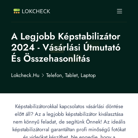
A Legjobb Képstabilizátor
2024 - Vásárlási Útmutató
És Összehasonlítás
Lokcheck.hu
Telefon, Tablet, Laptop
Képstabilizátorokkal kapcsolatos vásárlási döntése
előtt áll? Az a legjobb képstabilizátor kiválasztása
nem könnyű feladat, de segítünk Önnek! Az ideális
képstabilizátorral garantáltan profi minőségű fotókat
és videókat készíthet. Ne engedje, hogy a