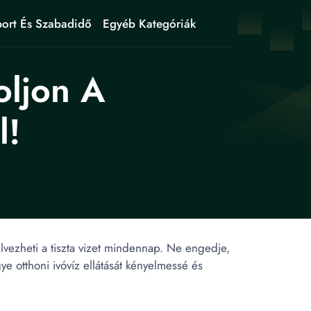
ort És Szabadidő
Egyéb Kategóriák
oljon A
l!
lvezheti a tiszta vizet mindennap. Ne engedje,
ye otthoni ivóvíz ellátását kényelmessé és