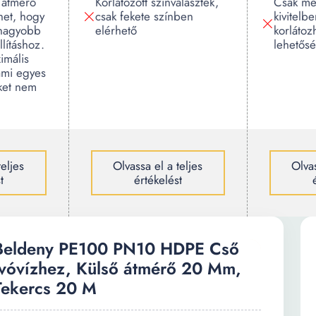
ő átmérő
Korlátozott színválaszték,
Csak men
het, hogy
csak fekete színben
kivitelb
nagyobb
elérhető
korlátoz
llításhoz.
lehetősé
imális
ami egyes
eket nem
teljes
Olvassa el a teljes
Olvas
t
értékelést
Beldeny PE100 PN10 HDPE Cső
Ivóvízhez, Külső átmérő 20 Mm,
Tekercs 20 M