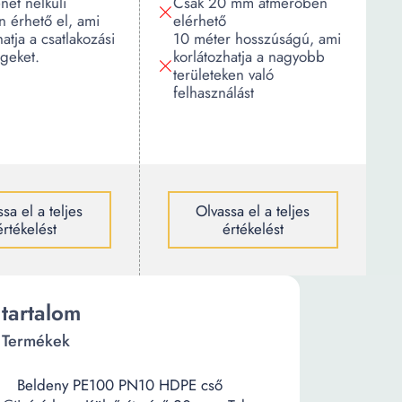
et nélküli
Csak 20 mm átmérőben
en érhető el, ami
elérhető
hatja a csatlakozási
10 méter hosszúságú, ami
geket.
korlátozhatja a nagyobb
területeken való
felhasználást
sa el a teljes
Olvassa el a teljes
értékelést
értékelést
tartalom
Termékek
Beldeny PE100 PN10 HDPE cső