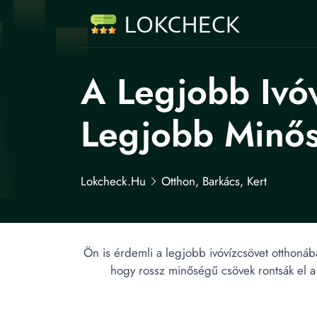
A Legjobb Ivó
Legjobb Minős
Lokcheck.hu
Otthon, Barkács, Kert
Ön is érdemli a legjobb ivóvízcsövet otthonáb
hogy rossz minőségű csövek rontsák el a