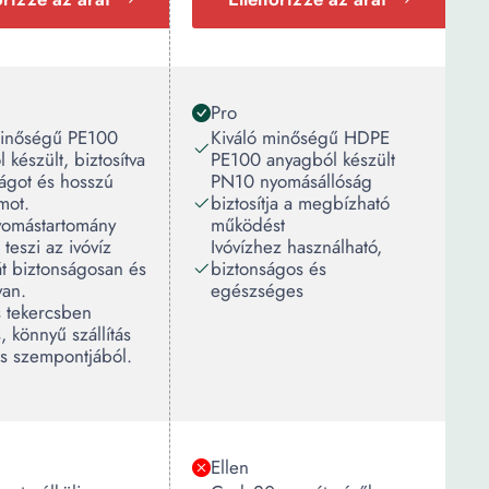
Pro
minőségű PE100
Kiváló minőségű HDPE
 készült, biztosítva
PE100 anyagból készült
ságot és hosszú
PN10 nyomásállóság
amot.
biztosítja a megbízható
omástartomány
működést
 teszi az ivóvíz
Ivóvízhez használható,
sát biztonságosan és
biztonságos és
yan.
egészséges
s tekercsben
s, könnyű szállítás
ás szempontjából.
Ellen