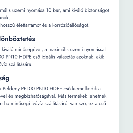
lis üzemi nyomása 10 bar, ami kiváló biztonságot
knak.
osszú élettartamot és a korrózióállóságot.
lönböztetés
 a kiváló minőségével, a maximális üzemi nyomással
00 PN10 HDPE cső ideális választás azoknak, akik
íz szállítására.
ság
, a Beldeny PE100 PN10 HDPE cső kiemelkedik a
ényével és megbízhatóságával. Más termékek lehetnek
e ha minőségi ivóvíz szállításáról van szó, ez a cső