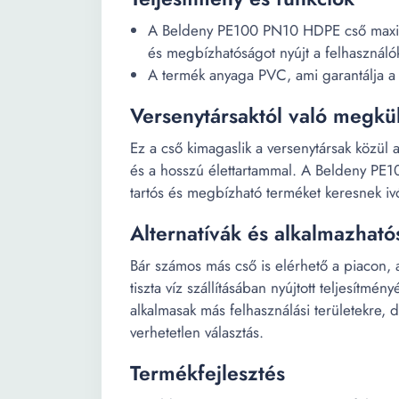
A Beldeny PE100 PN10 HDPE cső maximá
és megbízhatóságot nyújt a felhasználó
A termék anyaga PVC, ami garantálja a h
Versenytársaktól való megkü
Ez a cső kimagaslik a versenytársak közül
és a hosszú élettartammal. A Beldeny PE1
tartós és megbízható terméket keresnek ivóv
Alternatívák és alkalmazható
Bár számos más cső is elérhető a piacon
tiszta víz szállításában nyújtott teljesítm
alkalmasak más felhasználási területekre, d
verhetetlen választás.
Termékfejlesztés