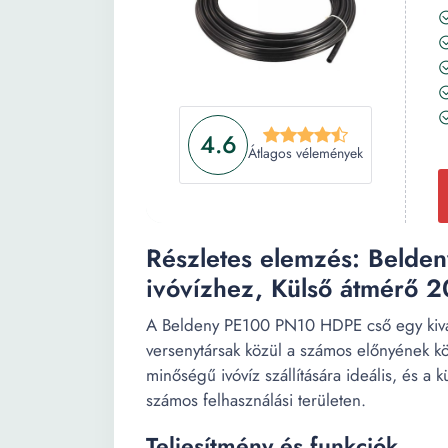
4.6
Átlagos vélemények
Részletes elemzés: Beld
ivóvízhez, Külső átmérő 
A Beldeny PE100 PN10 HDPE cső egy kivá
versenytársak közül a számos előnyének kö
minőségű ivóvíz szállítására ideális, és a 
számos felhasználási területen.
Teljesítmény és funkciók