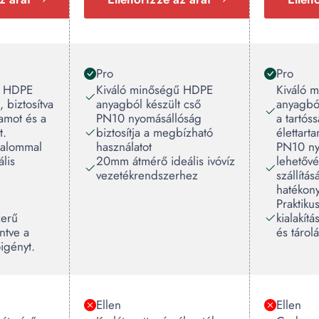
Pro
Pro
ű HDPE
Kiváló minőségű HDPE
Kiváló 
 biztosítva
anyagból készült cső
anyagból
tamot és a
PN10 nyomásállóság
a tartós
t.
biztosítja a megbízható
élettart
talommal
használatot
PN10 ny
ális
20mm átmérő ideális ivóvíz
lehetővé
vezetékrendszerhez
szállítá
hatékon
Praktiku
zerű
kialakítá
ntve a
és tárol
igényt.
Ellen
Ellen