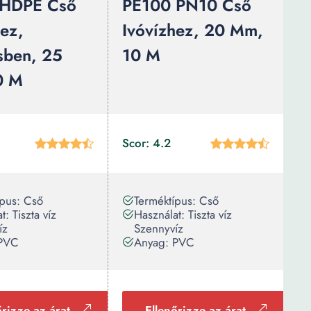
 HDPE Cső
PE100 PN10 Cső
hez,
Ivóvízhez, 20 Mm,
sben, 25
10 M
0 M
Scor: 4.2
ípus: Cső
Terméktípus: Cső
t: Tiszta víz
Használat: Tiszta víz
íz
Szennyvíz
 PVC
Anyag: PVC
őrizze az árat
Ellenőrizze az árat