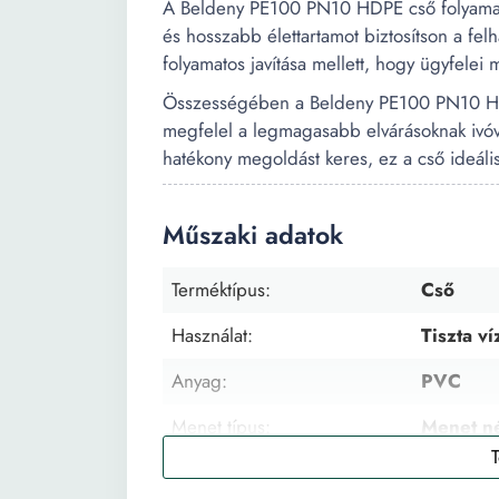
A Beldeny PE100 PN10 HDPE cső folyamatos 
és hosszabb élettartamot biztosítson a fel
folyamatos javítása mellett, hogy ügyfelei
Összességében a Beldeny PE100 PN10 HD
megfelel a legmagasabb elvárásoknak ivóví
hatékony megoldást keres, ez a cső ideáli
Műszaki adatok
Terméktípus:
Cső
Használat:
Tiszta v
Anyag:
PVC
Menet típus:
Menet né
Darabszám:
1