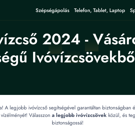
Szépségápolás
Telefon, Tablet, Laptop
Sp
vízcső 2024 - Vásár
égű Ivóvízcsövekbő
a! A legjobb ivóvízcső segítségével garantáltan biztonságban é
 vízélményét! Válasszon
a legjobb ivóvízcsövek
közül, és teg
biztonságossá!