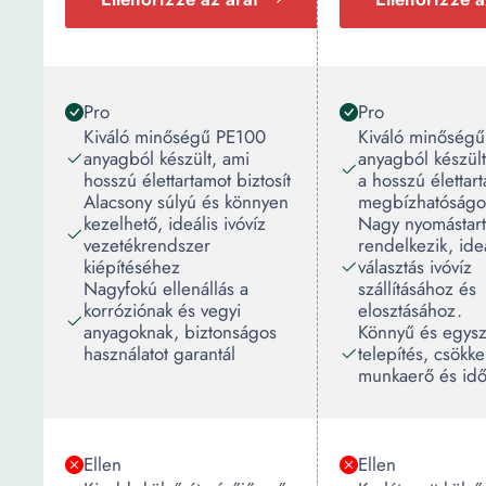
Pro
Pro
Kiváló minőségű PE100
Kiváló minőség
anyagból készült, ami
anyagból készült,
hosszú élettartamot biztosít
a hosszú élettar
Alacsony súlyú és könnyen
megbízhatóságo
kezelhető, ideális ivóvíz
Nagy nyomástar
vezetékrendszer
rendelkezik, ide
kiépítéséhez
választás ivóvíz
Nagyfokú ellenállás a
szállításához és
korróziónak és vegyi
elosztásához.
anyagoknak, biztonságos
Könnyű és egys
használatot garantál
telepítés, csökke
munkaerő és idő
Ellen
Ellen