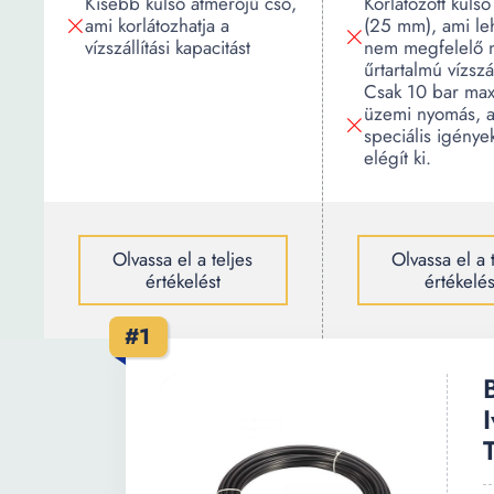
Kisebb külső átmérőjű cső,
Korlátozott küls
ami korlátozhatja a
(25 mm), ami le
vízszállítási kapacitást
nem megfelelő 
űrtartalmú vízszá
Csak 10 bar max
üzemi nyomás, 
speciális igény
elégít ki.
Olvassa el a teljes
Olvassa el a 
értékelést
értékelés
#1