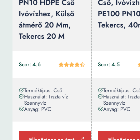
PN10 HDPE Cső
Cső, Ivóvízh
Ivóvízhez, Külső
PE100 PN1
átmérő 20 Mm,
Tekercs, 40
Tekercs 20 M
Scor: 4.6
Scor: 4.5
Terméktípus: Cső
Terméktípus: Cs
Használat: Tiszta víz
Használat: Tiszta
Szennyvíz
Szennyvíz
Anyag: PVC
Anyag: PVC
Ellenőrizze az árat
Ellenőrizze a