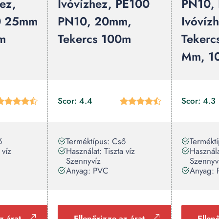
ez,
Ivóvízhez, PE100
PN10,
0 25mm
PN10, 20mm,
Ivóvíz
m
Tekercs 100m
Tekerc
Mm, 1
Scor: 4.4
Scor: 4.3
ő
Terméktípus: Cső
Termékt
 víz
Használat: Tiszta víz
Használa
Szennyvíz
Szennyv
Anyag: PVC
Anyag:
z árat
Ellenőrizze az árat
Ellen