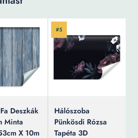
nlást
 Fa Deszkák
Hálószoba
 Minta
Pünkösdi Rózsa
53cm X 10m
Tapéta 3D