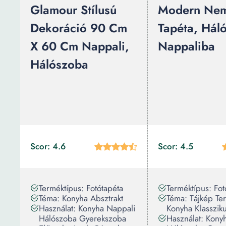
Glamour Stílusú
Modern Nem
Dekoráció 90 Cm
Tapéta, Hál
X 60 Cm Nappali,
Nappaliba
Hálószoba
Scor: 4.6
Scor: 4.5
Terméktípus: Fotótapéta
Terméktípus: Fot
Téma: Konyha Absztrakt
Téma: Tájkép Te
Használat: Konyha Nappali
Konyha Klasszik
Hálószoba Gyerekszoba
Használat: Kony