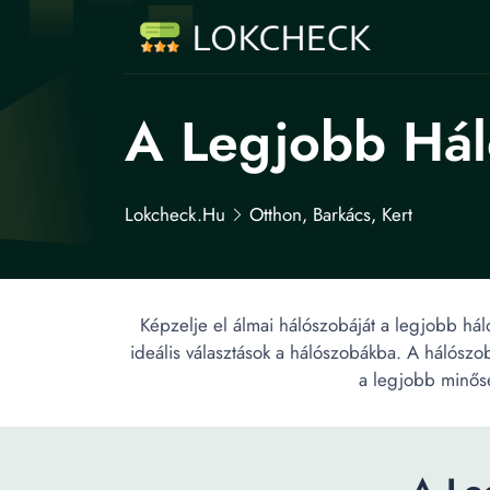
A Legjobb Há
Lokcheck.hu
Otthon, Barkács, Kert
Képzelje el álmai hálószobáját a legjobb hál
ideális választások a hálószobákba. A hálószo
a legjobb minősé