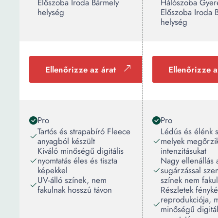
Előszoba Iroda Bármely
Hálószoba Gyer
helység
Előszoba Iroda 
helység
Ellenőrizze az árat
Ellenőrizze a
Pro
Pro
Tartós és strapabíró Fleece
Lédús és élénk s
anyagból készült
melyek megőrzi
Kiváló minőségű digitális
intenzitásukat
nyomtatás éles és tiszta
Nagy ellenállás
képekkel
sugárzással sze
UV-álló színek, nem
színek nem fakul
fakulnak hosszú távon
Részletek fényk
reprodukciója, 
minőségű digitál