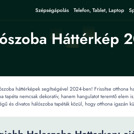
Szépségápolás
Telefon, Tablet, Laptop
Sp
lószoba Háttérkép 
ószoba háttérképek segítségével 2024-ben! Frissítse otthona ha
ba tapéta nemcsak dekoratív, hanem hangulatot teremtő elem is
gű és divatos hálószoba tapéták közül, hogy otthona igazán k