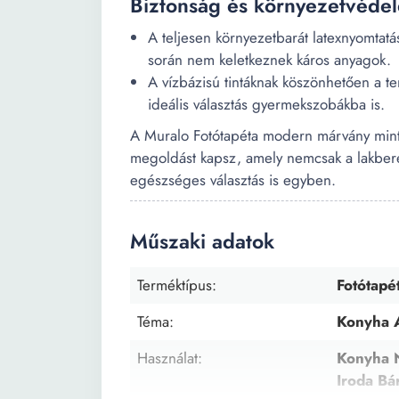
Biztonság és környezetvéde
A teljesen környezetbarát latexnyomtatás
során nem keletkeznek káros anyagok.
A vízbázisú tintáknak köszönhetően a t
ideális választás gyermekszobákba is.
A Muralo Fotótapéta modern márvány mintás
megoldást kapsz, amely nemcsak a lakberen
egészséges választás is egyben.
Műszaki adatok
Terméktípus:
Fotótapé
Téma:
Konyha A
Használat:
Konyha 
Iroda Bá