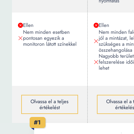
nyomtatás
Ellen
Ellen
Nem minden esetben
Nem minden fal
pontosan egyezik a
jól a mintázat, l
monitoron látott színekkel
szükséges a min
összehangolása
Nagyobb terület
felszerelése idő
lehet
Olvassa el a teljes
Olvassa el a 
értékelést
értékelés
#1