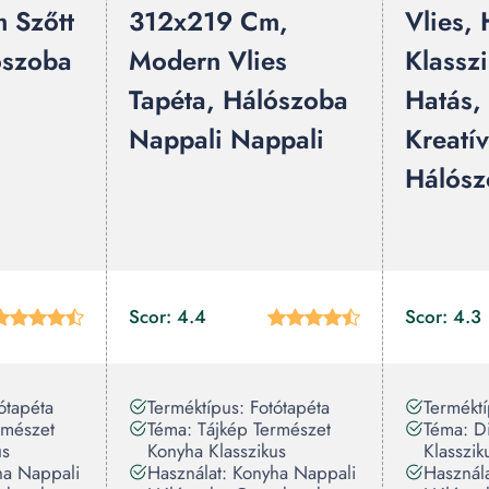
 Szőtt
312x219 Cm,
Vlies,
ószoba
Modern Vlies
Klassz
Tapéta, Hálószoba
Hatás,
Nappali Nappali
Kreatí
Hálósz
Scor: 4.4
Scor: 4.3
ótapéta
Terméktípus: Fotótapéta
Terméktí
rmészet
Téma: Tájkép Természet
Téma: D
us
Konyha Klasszikus
Klasszik
ha Nappali
Használat: Konyha Nappali
Használ