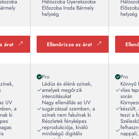
ekszoba
Hálószoba Gyerekszoba
Hálószo
Bármely
Előszoba Iroda Bármely
Előszob
helység
helység
z árat
Ellenőrizze az árat
Ellen
Pro
Pro
zínek,
Lédús és élénk színek,
Könnyű 
k
amelyek megőrzik
vlies ta
intenzitásukat
során
 az UV
Nagy ellenállás az UV
Környez
mben, a
sugárzással szemben, a
készült,
nak ki
színek nem fakulnak ki
teszi a 
épes
Részletek fényképes
Szélesk
magas
reprodukciója, kiváló
felhaszn
is
minőségű digitális
nappali,