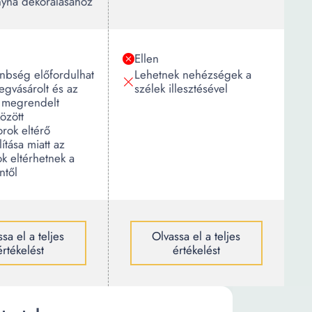
nyha dekorálásához
Ellen
nbség előfordulhat
Lehetnek nehézségek a
gvásárolt és az
szélek illesztésével
 megrendelt
özött
rok eltérő
ítása miatt az
ok eltérhetnek a
ntől
sa el a teljes
Olvassa el a teljes
értékelést
értékelést