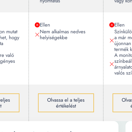
nyomtatás
vagy ko
Ellen
Ellen
on mutat
Nem alkalmas nedves
Színkülö
ehet, hogy
helyiségekbe
a már me
ta
újonnan
termék k
re való
A monito
igényes
színbeáll
árnyalat
valós szí
teljes
Olvassa el a teljes
Olvas
t
értékelést