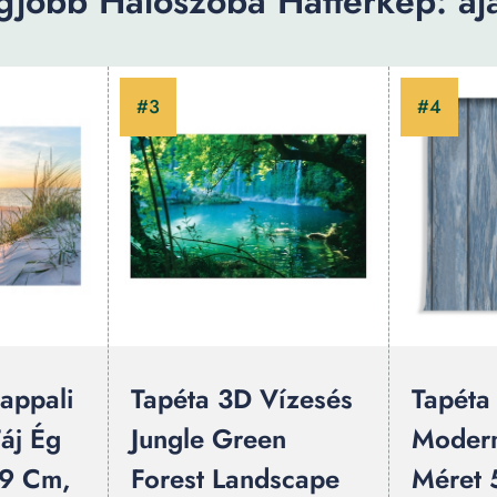
gjobb Haloszoba Hatterkep: ajá
appali
Tapéta 3D Vízesés
Tapéta
áj Ég
Jungle Green
Modern
9 Cm,
Forest Landscape
Méret 