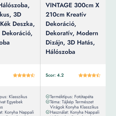
 Hálószoba,
VINTAGE 300cm X
ikus, 3D
210cm Kreatív
 Kék Deszka,
Dekoráció,
v Dekoráció,
Dekoratív, Modern
oba
Dizájn, 3D Hatás,
Hálószoba
Scor: 4.2
pus: Klasszikus
Terméktípus: Fotótapéta
ivat Egyebek
Téma: Tájkép Természet
us
Virágok Konyha Klasszikus
at: Konyha Nappali
Használat: Konyha Nappali