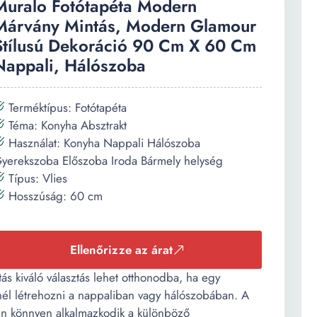
Muralo Fotótapéta Modern
Márvány Mintás, Modern Glamour
Stílusú Dekoráció 90 Cm X 60 Cm
Nappali, Hálószoba
Terméktípus: Fotótapéta
Téma: Konyha Absztrakt
Használat: Konyha Nappali Hálószoba
yerekszoba Előszoba Iroda Bármely helység
Típus: Vlies
Hosszúság: 60 cm
Ellenőrizze az árat
s kiváló választás lehet otthonodba, ha egy
nél létrehozni a nappaliban vagy hálószobában. A
n könnyen alkalmazkodik a különböző