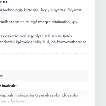
lem
i technológia biztosítja, hogy a gyártási folyamat
ermék szagtalan és egészségre ártalmatlan, így
 dekorációval egy olyan stílusos és tartós
dezési igényeidet elégíti ki, de környezetbarát és
ta
bsztrakt
Nappali Hálószoba Gyerekszoba Előszoba
rmely helység