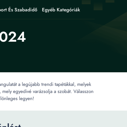
ort És Szabadidő
Egyéb Kategóriák
2024
ngulatát a legújabb trendi tapétákkal, melyek
, mely egyedivé varázsolja a szobát. Válasszon
ülönleges legyen!