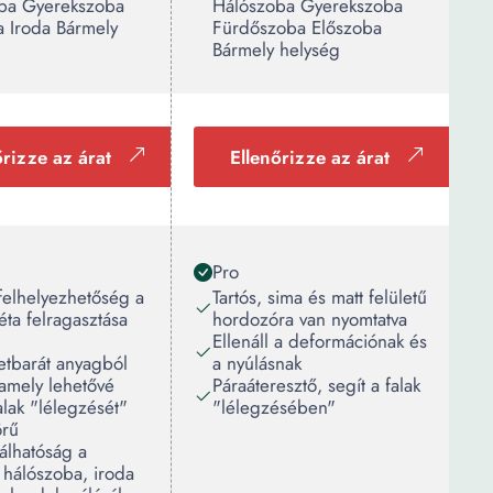
ba Gyerekszoba
Hálószoba Gyerekszoba
a Iroda Bármely
Fürdőszoba Előszoba
Bármely helység
őrizze az árat
Ellenőrizze az árat
Pro
felhelyezhetőség a
Tartós, sima és matt felületű
péta felragasztása
hordozóra van nyomtatva
Ellenáll a deformációnak és
etbarát anyagból
a nyúlásnak
 amely lehetővé
Páraáteresztő, segít a falak
falak "lélegzését"
"lélegzésében"
örű
álhatóság a
 hálószoba, iroda