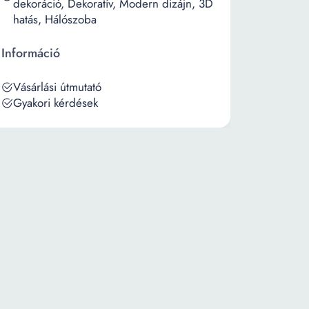
dekoráció, Dekoratív, Modern dizájn, 3D
hatás, Hálószoba
Információ
Vásárlási útmutató
Gyakori kérdések