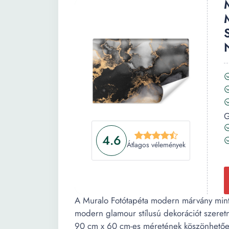
G
4.6
Átlagos vélemények
A Muralo Fotótapéta modern márvány mintá
modern glamour stílusú dekorációt szeret
90 cm x 60 cm-es méretének köszönhetőe