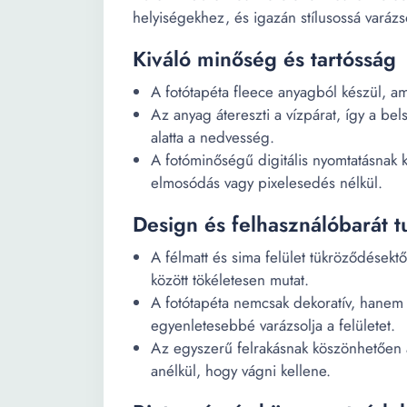
helyiségekhez, és igazán stílusossá varázso
Kiváló minőség és tartósság
A fotótapéta fleece anyagból készül, am
Az anyag átereszti a vízpárat, így a bel
alatta a nedvesség.
A fotóminőségű digitális nyomtatásnak 
elmosódás vagy pixelesedés nélkül.
Design és felhasználóbarát 
A félmatt és sima felület tükröződések
között tökéletesen mutat.
A fotótapéta nemcsak dekoratív, hanem a
egyenletesebbé varázsolja a felületet.
Az egyszerű felrakásnak köszönhetően 
anélkül, hogy vágni kellene.