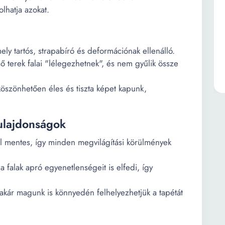
lhatja azokat.
ely tartós, strapabíró és deformációnak ellenálló.
ső terek falai "lélegezhetnek", és nem gyűlik össze
köszönhetően éles és tiszta képet kapunk,
tulajdonságok
től mentes, így minden megvilágítási körülmények
 falak apró egyenetlenségeit is elfedi, így
akár magunk is könnyedén felhelyezhetjük a tapétát