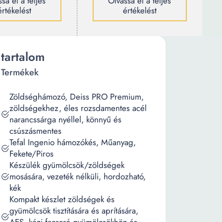
sa el a teljes
Olvassa el a teljes
értékelést
értékelést
tartalom
Termékek
Zöldséghámozó, Deiss PRO Premium,
zöldségekhez, éles rozsdamentes acél
narancssárga nyéllel, könnyű és
csúszásmentes
Tefal Ingenio hámozókés, Műanyag,
Fekete/Piros
Készülék gyümölcsök/zöldségek
mosására, vezeték nélküli, hordozható,
kék
Kompakt készlet zöldségek és
gyümölcsök tisztítására és aprítására,