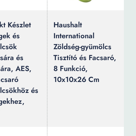
t Készlet
Haushalt
gek és
International
lcsök
Zöldség-gyümölcs
ására és
Tisztító és Facsaró,
sára, AES,
8 Funkció,
acsaró
10x10x26 Cm
csökhöz és
gekhez,
i