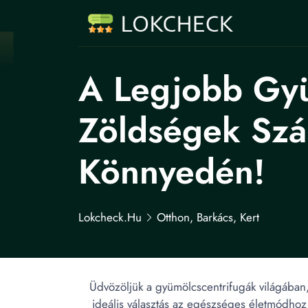
A Legjobb Gyü
Zöldségek Szám
Könnyedén!
Lokcheck.hu
Otthon, Barkács, Kert
Üdvözöljük a gyümölcscentrifugák világában
ideális választás az egészséges életmódhoz. 