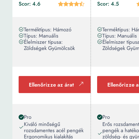
Scor: 4.6
Scor: 4.5
Terméktípus: Hámozó
Terméktípus: H
Típus: Manuális
Típus: Manuális
Élelmiszer típusa:
Élelmiszer típus
Zöldségek Gyümölcsök
Zöldségek Gyüm
Ellenőrizze az árat
Ellenőrizze a
Pro
Pro
Kiváló minőségű
Erős rozsdament
rozsdamentes acél pengék
pengék a haték
Ergonomikus kialakítás
zöldség- és gyü