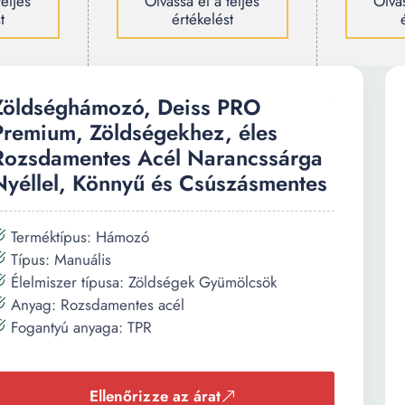
teljes
Olvassa el a teljes
Olvas
t
értékelést
Zöldséghámozó, Deiss PRO
Premium, Zöldségekhez, éles
Rozsdamentes Acél Narancssárga
Nyéllel, Könnyű és Csúszásmentes
Terméktípus: Hámozó
Típus: Manuális
Élelmiszer típusa: Zöldségek Gyümölcsök
Anyag: Rozsdamentes acél
Fogantyú anyaga: TPR
Ellenőrizze az árat