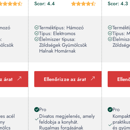
Scor: 4.4
Scor: 4.3
ámozó
Terméktípus: Hámozó
Termékt
Típus: Elektromos
Típus: M
a:
Élelmiszer típusa:
Élelmisz
ölcsök
Zöldségek Gyümölcsök
Zöldség
Halnak Homárnak
z árat
Ellenőrizze az árat
Ellen
Pro
Pro
es acél
Divatos megjelenés, amely
Kompakt
ony
feldobja a konyhát.
praktiku
mölcs
Rugalmas forgásának
és gyümö