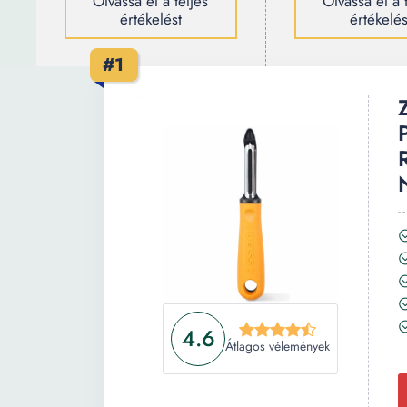
Olvassa el a teljes
Olvassa el a 
értékelést
értékelés
#1
4.6
Átlagos vélemények