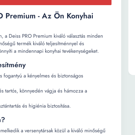
O Premium - Az Ön Konyhai
, a Deiss PRO Premium kiváló választás minden
őségű termék kiváló teljesítménnyel és
önnyíti a mindennapi konyhai tevékenységeket.
esítmény
es fogantyú a kényelmes és biztonságos
s tartós, könnyedén vágja és hámozza a
ántartás és higiénia biztosítása.
a?
lkedik a versenytársak közül a kiváló minőségű