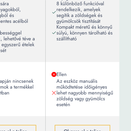
ására
8 különböző funkcióval
nyagokból,
rendelkezik, amelyek
ból és
segítik a zöldségek és
entes acélból
gyümölcsök tisztítását
Kompakt méretű és könnyű
bességgel
súlyú, könnyen tárolható és
, lehetővé téve a
szállítható
 egyszerű ételek
ését
Ellen
lapján nincsenek
Az eszköz manuális
umok a termékkel
működtetése időigényes
atban
lehet nagyobb mennyiségű
zöldség vagy gyümölcs
esetén