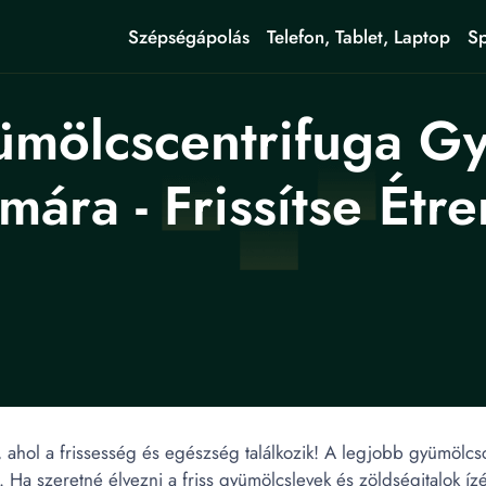
Szépségápolás
Telefon, Tablet, Laptop
Sp
mölcscentrifuga G
ára - Frissítse Étre
, ahol a frissesség és egészség találkozik! A legjobb gyümölc
Ha szeretné élvezni a friss gyümölcslevek és zöldségitalok ízé