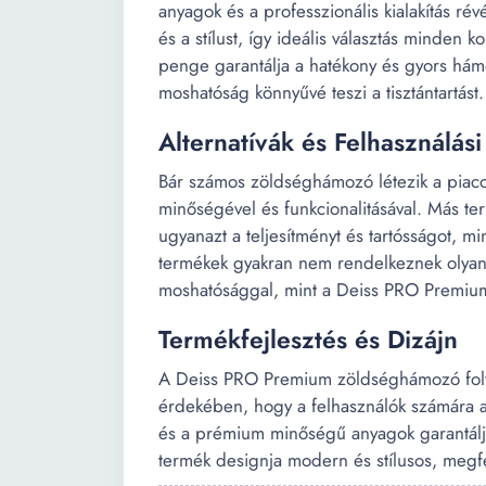
anyagok és a professzionális kialakítás ré
és a stílust, így ideális választás minden
penge garantálja a hatékony és gyors há
moshatóság könnyűvé teszi a tisztántartást.
Alternatívák és Felhasználási
Bár számos zöldséghámozó létezik a piac
minőségével és funkcionalitásával. Más te
ugyanazt a teljesítményt és tartósságot, 
termékek gyakran nem rendelkeznek olya
moshatósággal, mint a Deiss PRO Premiu
Termékfejlesztés és Dizájn
A Deiss PRO Premium zöldséghámozó folya
érdekében, hogy a felhasználók számára a
és a prémium minőségű anyagok garantálják
termék designja modern és stílusos, megf