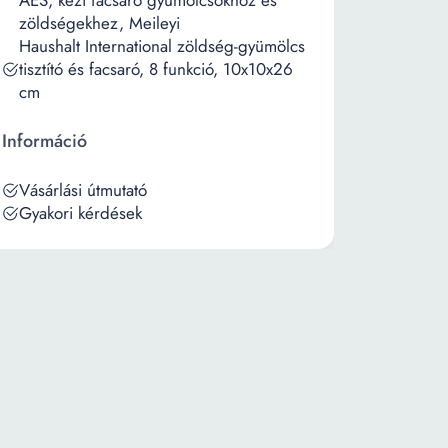
AES, kézi facsaró gyümölcsökhöz és
zöldségekhez, Meileyi
Haushalt International zöldség-gyümölcs
tisztító és facsaró, 8 funkció, 10x10x26
cm
Információ
Vásárlási útmutató
Gyakori kérdések