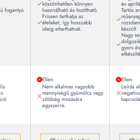
köszönhetően könnyen
és aprít
ású fogantyú
használható és tisztítható.
Tartós a
Frissen tarthatja az
műanyag
ételeket, így hosszabb
rozsdam
ideig eltarthatnak.
készült
Nagy se
dolgozik
gyors és
elkészít
Ellen
Ellen
lis
Nem alkalmas nagyobb
Leírás a
cs
mennyiségű gyümölcs vagy
negatív
kció
zöldség mosására
kapcsol
egyszerre.