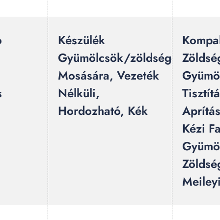
o
Készülék
Kompak
Gyümölcsök/zöldségek
Zöldsé
Mosására, Vezeték
Gyümö
s
Nélküli,
Tisztít
Hordozható, Kék
Aprítá
Kézi F
Gyümöl
Zöldsé
Meiley