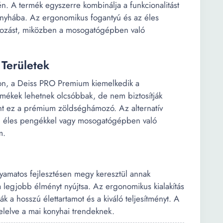
vén. A termék egyszerre kombinálja a funkcionalitást
 konyhába. Az ergonomikus fogantyú és az éles
mozást, miközben a mosogatógépben való
 Területek
on, a Deiss PRO Premium kiemelkedik a
rmékek lehetnek olcsóbbak, de nem biztosítják
mint ez a prémium zöldséghámozó. Az alternatív
n éles pengékkel vagy mosogatógépben való
m.
matos fejlesztésen megy keresztül annak
 legjobb élményt nyújtsa. Az ergonomikus kialakítás
 a hosszú élettartamot és a kiváló teljesítményt. A
elelve a mai konyhai trendeknek.