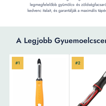
legmegfelelőbb gyümölcs- és zöldségfacsarót
kedvenc italait, és garantálják a maximális t
A Legjobb Gyuemoelcscen