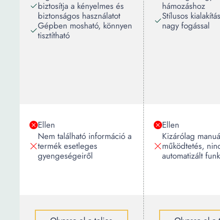
biztosítja a kényelmes és
hámozáshoz
biztonságos használatot
Stílusos kialakít
Gépben mosható, könnyen
nagy fogással
tisztítható
Ellen
Ellen
Nem található információ a
Kizárólag manuá
termék esetleges
működtetés, nin
gyengeségeiről
automatizált fun