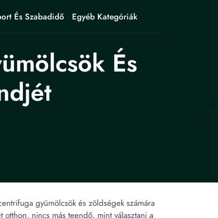
ort És Szabadidő
Egyéb Kategóriák
yümölcsök És
ndjét
scentrifuga gyümölcsök és zöldségek számára
t otthon, nincs más teendő, mint választani a