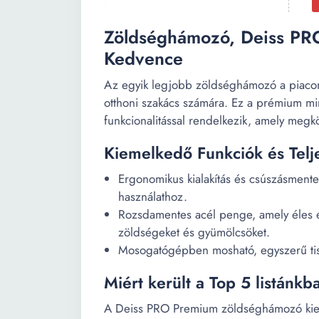
Zöldséghámozó, Deiss PR
Kedvence
Az egyik legjobb zöldséghámozó a piacon
otthoni szakács számára. Ez a prémium min
funkcionalitással rendelkezik, amely megk
Kiemelkedő Funkciók és Telj
Ergonomikus kialakítás és csúszásment
használathoz.
Rozsdamentes acél penge, amely éles é
zöldségeket és gyümölcsöket.
Mosogatógépben mosható, egyszerű tiszt
Miért került a Top 5 listánkb
A Deiss PRO Premium zöldséghámozó kieme