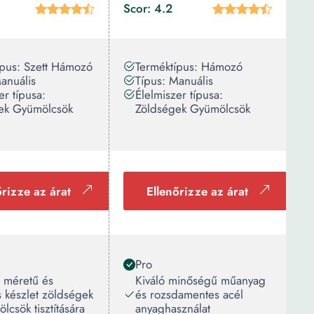
Scor: 4.2
ípus: Szett Hámozó
Terméktípus: Hámozó
anuális
Típus: Manuális
er típusa:
Élelmiszer típusa:
ek Gyümölcsök
Zöldségek Gyümölcsök
őrizze az árat
Ellenőrizze az árat
Pro
 méretű és
Kiváló minőségű műanyag
s készlet zöldségek
és rozsdamentes acél
lcsök tisztítására
anyaghasználat