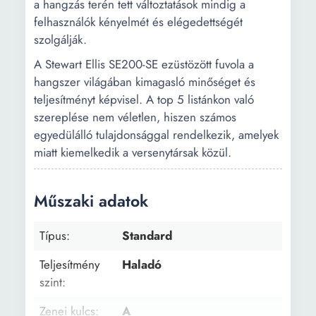
a hangzás terén tett változtatások mindig a
felhasználók kényelmét és elégedettségét
szolgálják.
A Stewart Ellis SE200-SE ezüstözött fuvola a
hangszer világában kimagasló minőséget és
teljesítményt képvisel. A top 5 listánkon való
szereplése nem véletlen, hiszen számos
egyedülálló tulajdonsággal rendelkezik, amelyek
miatt kiemelkedik a versenytársak közül.
Műszaki adatok
Típus:
Standard
Teljesítmény
Haladó
szint:
Zenei kulcs:
A