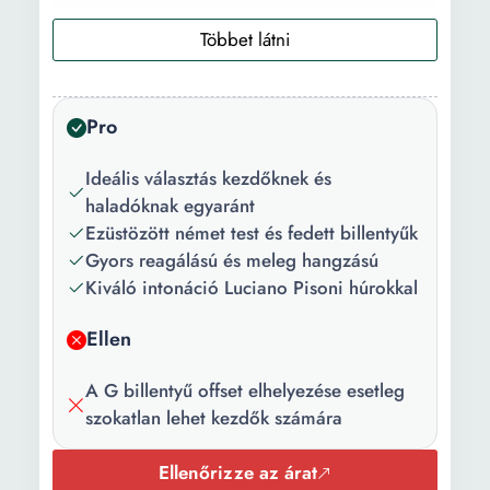
Hang
Offset G
rendszer:
Hangnem
Plateau
Pro
típusa:
Ideális választás kezdőknek és
Anyag:
Ezüst
haladóknak egyaránt
Szín:
Ezüstszín
Ezüstözött német test és fedett billentyűk
Gyors reagálású és meleg hangzású
Kiváló intonáció Luciano Pisoni húrokkal
Ellen
A G billentyű offset elhelyezése esetleg
szokatlan lehet kezdők számára
Ellenőrizze az árat