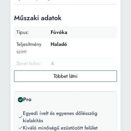
Műszaki adatok
Típus:
Fúvóka
Teljesítmény
Haladó
szint:
Zenei kulcs:
A
Hang
Offset G
rendszer:
Anyag:
Nikkel
Pro
Szín:
Ezüstszín
Egyedi ívelt és egyenes dőlésszög
kialakítás
Kiváló minőségű ezüstözött felület