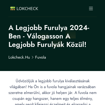
A Legjobb Furulya 2024-
Ben - Válogasson A
Legjobb Furulyák Közül!
Lokcheck.hu
Fuvola
Üdvözöljük a legjobb furulya kiválasztásának
világában! Ha Ön is a fuvola hangjainak varázsában
szeretne elmerülni, akkor jó helyen jár. A fuvola nem
csupán egy hangszer, hanem egy teljes élmény,
amely segít kifejezni érzelmeit és elragadni a