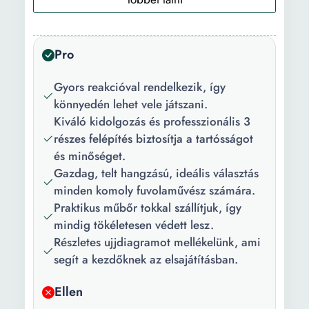
rendszer:
Anyag:
Műanyag
Pro
Szín:
Barna Kávé
Gyors reakcióval rendelkezik, így
könnyedén lehet vele játszani.
Kiváló kidolgozás és professzionális 3
részes felépítés biztosítja a tartósságot
és minőséget.
Gazdag, telt hangzású, ideális választás
minden komoly fuvolaművész számára.
Praktikus műbőr tokkal szállítjuk, így
mindig tökéletesen védett lesz.
Részletes ujjdiagramot mellékelünk, ami
segít a kezdőknek az elsajátításban.
Ellen