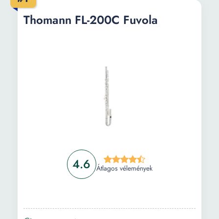
Információ
Thomann FL-200C Fuvola
Vásárlási útmutató
Gyakori kérdések
4.6
Átlagos vélemények