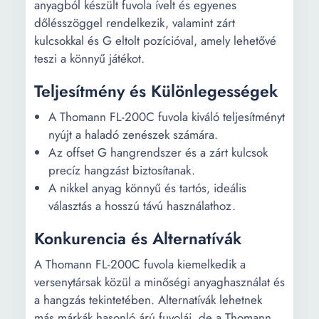
anyagból készült fuvola ívelt és egyenes
dőlésszöggel rendelkezik, valamint zárt
kulcsokkal és G eltolt pozícióval, amely lehetővé
teszi a könnyű játékot.
Teljesítmény és Különlegességek
A Thomann FL-200C fuvola kiváló teljesítményt
nyújt a haladó zenészek számára.
Az offset G hangrendszer és a zárt kulcsok
precíz hangzást biztosítanak.
A nikkel anyag könnyű és tartós, ideális
választás a hosszú távú használathoz.
Konkurencia és Alternatívák
A Thomann FL-200C fuvola kiemelkedik a
versenytársak közül a minőségi anyaghasználat és
a hangzás tekintetében. Alternatívák lehetnek
más márkák hasonló árú fuvolái, de a Thomann