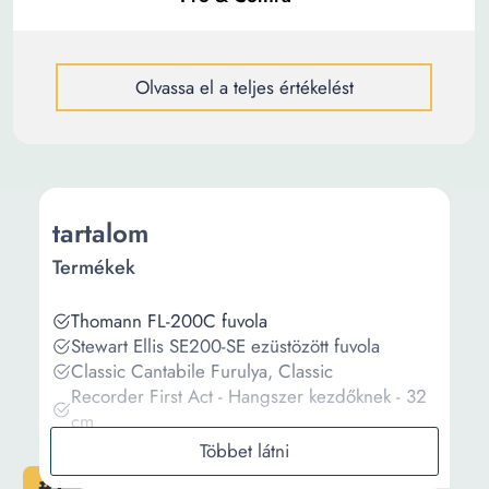
Olvassa el a teljes értékelést
tartalom
Termékek
Thomann FL-200C fuvola
Stewart Ellis SE200-SE ezüstözött fuvola
Classic Cantabile Furulya, Classic
Recorder First Act - Hangszer kezdőknek - 32
cm
Flute Angel AWFN AF10, fekete, ABS
#1