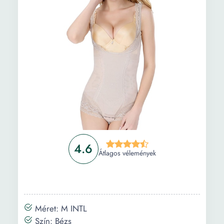
Gyakori kérdések
4.6
Átlagos vélemények
Méret: M INTL
Szín: Bézs