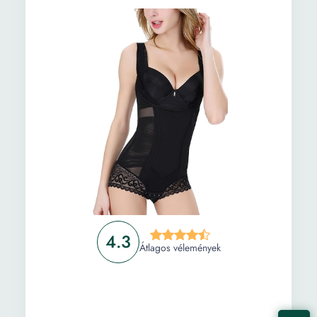
4.3
Átlagos vélemények