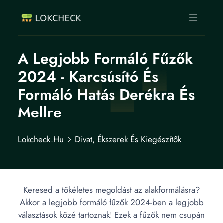
A Legjobb Formáló Fűzők
2024 - Karcsúsító És
Formáló Hatás Derékra És
Mellre
Lokcheck.hu
Divat, Ékszerek És Kiegészítők
Keresed a tökéletes megoldást az alakformálásra?
Akkor a legjobb formáló fűzők 2024-ben a legjobb
választások közé tartoznak! Ezek a fűzők nem csupán