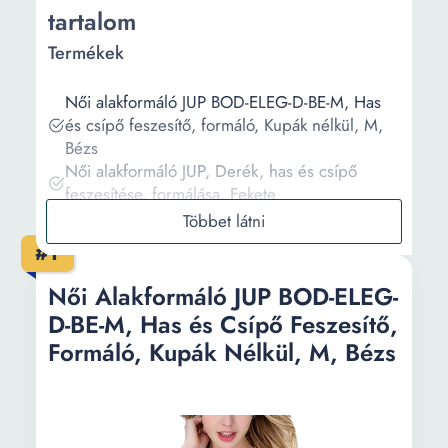
tartalom
Termékek
Női alakformáló JUP BOD-ELEG-D-BE-M, Has
és csípő feszesítő, formáló, Kupák nélkül, M,
Bézs
Női alakformáló JUP, Derék, has és csípő
feszesítése, formálása, Fekete
Formáló fűző derékra és mellre. Bézs - Krém,
6XL
#1
Női alakformáló JUP, Has és csípő feszesítő és
formáló, Kupák nélkül, Fekete
Női Alakformáló JUP BOD-ELEG-
Formáló fűző derékra és mellre. Bézs - Krém,
D-BE-M, Has és Csípő Feszesítő,
4XL
Formáló, Kupák Nélkül, M, Bézs
Információ
Vásárlási útmutató