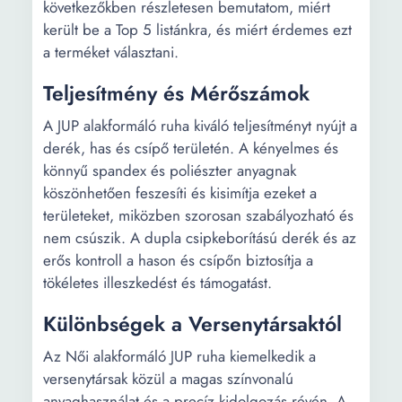
következőkben részletesen bemutatom, miért
került be a Top 5 listánkra, és miért érdemes ezt
a terméket választani.
Teljesítmény és Mérőszámok
A JUP alakformáló ruha kiváló teljesítményt nyújt a
derék, has és csípő területén. A kényelmes és
könnyű spandex és poliészter anyagnak
köszönhetően feszesíti és kisimítja ezeket a
területeket, miközben szorosan szabályozható és
nem csúszik. A dupla csipkeborítású derék és az
erős kontroll a hason és csípőn biztosítja a
tökéletes illeszkedést és támogatást.
Különbségek a Versenytársaktól
Az Női alakformáló JUP ruha kiemelkedik a
versenytársak közül a magas színvonalú
anyaghasználat és a precíz kidolgozás révén. A