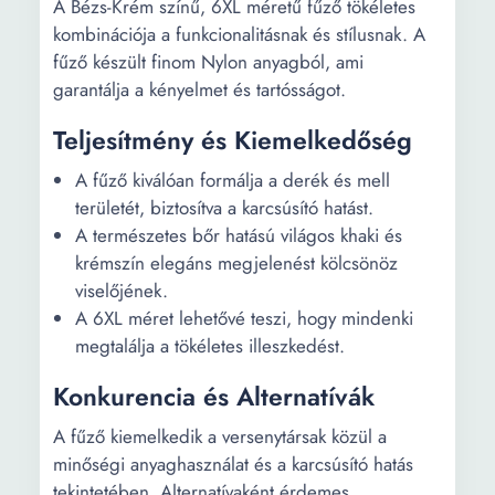
A Bézs-Krém színű, 6XL méretű fűző tökéletes
kombinációja a funkcionalitásnak és stílusnak. A
fűző készült finom Nylon anyagból, ami
garantálja a kényelmet és tartósságot.
Teljesítmény és Kiemelkedőség
A fűző kiválóan formálja a derék és mell
területét, biztosítva a karcsúsító hatást.
A természetes bőr hatású világos khaki és
krémszín elegáns megjelenést kölcsönöz
viselőjének.
A 6XL méret lehetővé teszi, hogy mindenki
megtalálja a tökéletes illeszkedést.
Konkurencia és Alternatívák
A fűző kiemelkedik a versenytársak közül a
minőségi anyaghasználat és a karcsúsító hatás
tekintetében. Alternatívaként érdemes