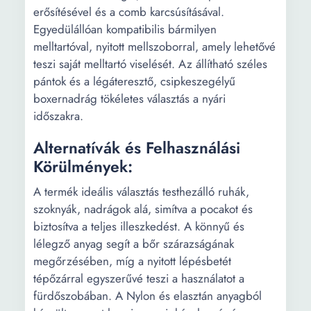
erősítésével és a comb karcsúsításával.
Egyedülállóan kompatibilis bármilyen
melltartóval, nyitott mellszoborral, amely lehetővé
teszi saját melltartó viselését. Az állítható széles
pántok és a légáteresztő, csipkeszegélyű
boxernadrág tökéletes választás a nyári
időszakra.
Alternatívák és Felhasználási
Körülmények:
A termék ideális választás testhezálló ruhák,
szoknyák, nadrágok alá, simítva a pocakot és
biztosítva a teljes illeszkedést. A könnyű és
lélegző anyag segít a bőr szárazságának
megőrzésében, míg a nyitott lépésbetét
tépőzárral egyszerűvé teszi a használatot a
fürdőszobában. A Nylon és elasztán anyagból