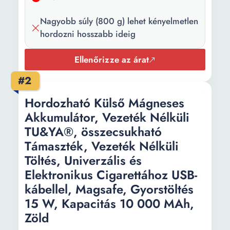
Csomag
1 Külső akkumulátor
tartalma:
Nagyobb súly (800 g) lehet kényelmetlen
hordozni hosszabb ideig
Kapcsolódás:
USB Lightning USB-C
Ellenőrizze az árat
Hosszúság:
6 cm
#2
Szélesség:
7 cm
Hordozható Külső Mágneses
Magasság:
15 cm
Akkumulátor, Vezeték Nélküli
Súly:
800 g
TU&YA®, összecsukható
Támaszték, Vezeték Nélküli
Szín:
Sárga
Töltés, Univerzális és
Elektronikus Cigarettához USB-
kábellel, Magsafe, Gyorstöltés
15 W, Kapacitás 10 000 MAh,
Zöld