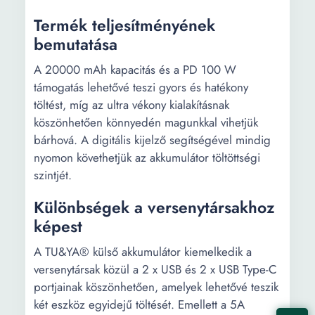
Termék teljesítményének
bemutatása
A 20000 mAh kapacitás és a PD 100 W
támogatás lehetővé teszi gyors és hatékony
töltést, míg az ultra vékony kialakításnak
köszönhetően könnyedén magunkkal vihetjük
bárhová. A digitális kijelző segítségével mindig
nyomon követhetjük az akkumulátor töltöttségi
szintjét.
Különbségek a versenytársakhoz
képest
A TU&YA® külső akkumulátor kiemelkedik a
versenytársak közül a 2 x USB és 2 x USB Type-C
portjainak köszönhetően, amelyek lehetővé teszik
két eszköz egyidejű töltését. Emellett a 5A