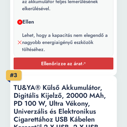
az akkumulátor teljes lemerülésének
Kapcsolódás:
Vezeték nélküli
elkerülésével.
Hosszúság:
11 cm
Ellen
Szélesség:
7 cm
Lehet, hogy a kapacitás nem elegendő a
Magasság:
2 cm
nagyobb energiaigényű eszközök
töltéséhez.
Súly:
0.3 kg
Szín:
Zöld
Ellenőrizze az árat
#3
TU&YA® Külső Akkumulátor,
Digitális Kijelző, 20000 MAh,
PD 100 W, Ultra Vékony,
Univerzális és Elektronikus
Cigarettához USB Kábelen