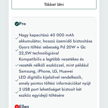
feszültség:
Kimeneti
1 A
áramerősség:
Pro
USB portok
3
száma:
Nagy kapacitású 40 000 mAh
akkumulátor, hosszú üzemidő biztosítása
Töltési idő:
3 h
Gyors töltési sebesség Pd 20W + Qc
Anyag:
ABP + PC műanyag
22,5W technológiával
Kompatibilis a legtöbb vezetékes és
Védelmi
rövidzárlat, túlmelegedés,
vezeték nélküli eszközzel, mint például
funkciók:
nagy áram
Samsung, iPhone, LG, Huawei
LED digitális kijelzővel rendelkezik,
Funkciók:
Telefonok és
amely pontos töltési információkat nyújt
mobileszközök töltése; A
3 USB port lehetőséget biztosít két
kettős USB port lehetővé
eszköz egyidejű töltésére
teszi két eszköz egyidejű
töltését
Ellen