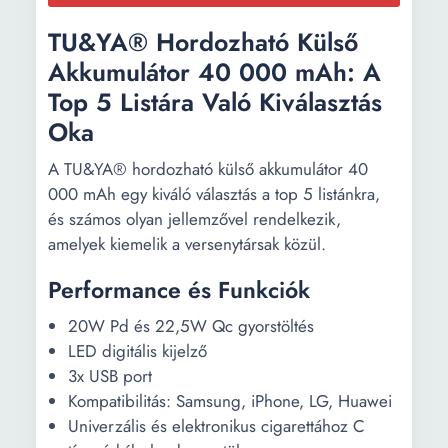
TU&YA® Hordozható Külső
Akkumulátor 40 000 mAh: A
Top 5 Listára Való Kiválasztás
Oka
A TU&YA® hordozható külső akkumulátor 40
000 mAh egy kiváló választás a top 5 listánkra,
és számos olyan jellemzővel rendelkezik,
amelyek kiemelik a versenytársak közül.
Performance és Funkciók
20W Pd és 22,5W Qc gyorstöltés
LED digitális kijelző
3x USB port
Kompatibilitás: Samsung, iPhone, LG, Huawei
Univerzális és elektronikus cigarettához C