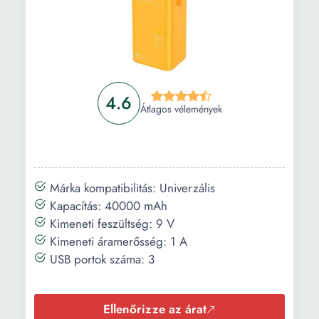
elektronikus cigarettákhoz és más eszközökhöz
Információ
Vásárlási útmutató
Gyakori kérdések
4.6
Átlagos vélemények
Márka kompatibilitás: Univerzális
Kapacítás: 40000 mAh
Kimeneti feszültség: 9 V
Kimeneti áramerősség: 1 A
USB portok száma: 3
Ellenőrizze az árat