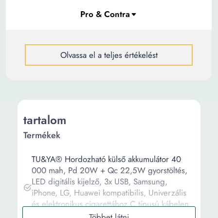
Olvassa el a teljes értékelést
tartalom
Termékek
TU&YA® Hordozható külső akkumulátor 40
000 mah, Pd 20W + Qc 22,5W gyorstöltés,
LED digitális kijelző, 3x USB, Samsung,
iPhone, LG, Huawei kompatibilis, Univerzális
és elektronikus cigarettához C típusú kábelen
keresztül, Laptop, Sárga