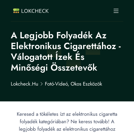
A Legjobb Folyadék Az
Elektronikus Cigarettához -
Válogatott Ízek És
Minőségi Összetevők
Lokcheck.hu
Fotó-Videó, Okos Eszközök
Keresed a tökéletes ízt az elektronikus cigaretta
folyadék kategóriában? Ne keress tovább! A
legjobb folyadék az elektronikus cigarettához