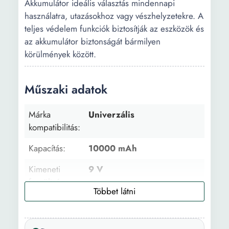
Akkumulátor ideális választás mindennapi
használatra, utazásokhoz vagy vészhelyzetekre. A
teljes védelem funkciók biztosítják az eszközök és
az akkumulátor biztonságát bármilyen
körülmények között.
Műszaki adatok
Márka
Univerzális
kompatibilitás:
Kapacítás:
10000 mAh
Kimeneti
9 V
feszültség:
Kimeneti
2 A
áramerősség: