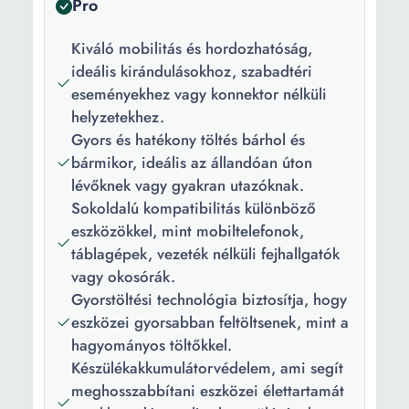
Pro
USB portok
2
száma:
Kiváló mobilitás és hordozhatóság,
ideális kirándulásokhoz, szabadtéri
Töltési idő:
2 h
eseményekhez vagy konnektor nélküli
Anyag:
ABS
helyzetekhez.
Gyors és hatékony töltés bárhol és
Védelmi
Teljes védelem az eszköz
bármikor, ideális az állandóan úton
funkciók:
és az akkumulátor a
lévőknek vagy gyakran utazóknak.
túlterhelés, a
Sokoldalú kompatibilitás különböző
túlmelegedés, a rövidzárlat
eszközökkel, mint mobiltelefonok,
és a visszafordulás ellen
táblagépek, vezeték nélküli fejhallgatók
vagy okosórák.
Funkciók:
Bekapcsolás/Leállítás
Gyorstöltési technológia biztosítja, hogy
gomb LED kijelző Vezeték
eszközei gyorsabban feltöltsenek, mint a
nélküli töltés
hagyományos töltőkkel.
Csomag
- Mikro USB kábel 1 Külső
Készülékakkumulátorvédelem, ami segít
tartalma:
akkumulátor
meghosszabbítani eszközei élettartamát