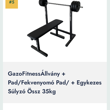
GazoFitnessÁllvány +
Pad/Fekvenyomó Pad/ + Egykezes
Súlyzó Össz 35kg