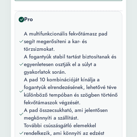
Anyag:
Műanyag
Pro
Csomag
1 x fekvőtámasz pad
tartalma:
A multifunkcionális fekvőtámasz pad
Szín:
Sokszínű
segít megerősíteni a kar- és
törzsizmokat.
Hosszúság:
18 cm
A fogantyúk stabil tartást biztosítanak és
egyenletesen osztják el a súlyt a
Szélesség:
30 cm
gyakorlatok során.
A pad 10 kombinációját kínálja a
fogantyúk elrendezésének, lehetővé téve
különböző tempóban és szögben történő
fekvőtámaszok végzését.
A pad összecsukható, ami jelentősen
megkönnyíti a szállítást.
További csúszásgátló elemekkel
rendelkezik, ami könnyíti az edzést