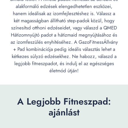
alakformáló edzések elengedhetetlen eszközei,
hanem ideálisak az izomfejlesztéshez is. Válassz a
két magasságban állítható step-padok közül, hogy
színesítsd otthoni edzéseidet, vagy válaszd a QMED
Hátizomnyújtó padot a hátizmaid megnyújtásához és
az izomfeszülés enyhítéséhez. A GazoFitnessÁllvány
+ Pad kombinációja pedig ideális választás lehet a
kétkezes súlyzó edzésekhez. Ne habozz, válaszd a
legjobb fitneszpadot, és indulj el az egészséges
életmód útján!
A Legjobb Fitneszpad:
ajánlást