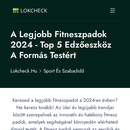
A Legjobb Fitneszpadok
2024 - Top 5 Edzőeszköz
A Formás Testért
Lokcheck.hu
Sport És Szabadidő
Keresed a legjobb fitneszpadot a 2024-es évben?
Ne keress tovább! Az idei év legújabb trendjei
között szerepelnek az innovatív és hatékony fitnesz
padok, amelyek segítségével könnyedén elérheted
álmaid testét. A fitnesz padok nemcsak az aerobik és