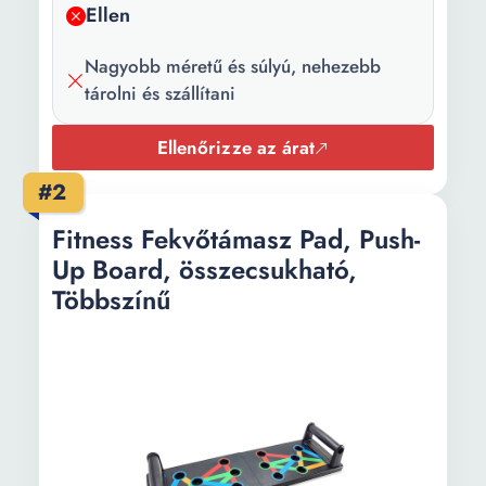
Ellen
Nagyobb méretű és súlyú, nehezebb
tárolni és szállítani
Ellenőrizze az árat
#2
Fitness Fekvőtámasz Pad, Push-
Up Board, összecsukható,
Többszínű