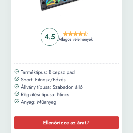
4.5
Átlagos vélemények
Terméktípus: Bicepsz pad
Sport: Fitnesz/Edzés
Állvány típusa: Szabadon álló
Rögzítési típusa: Nincs
Anyag: Műanyag
Ellenőrizze az árat