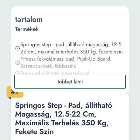
tartalom
Termékek
Springos step - pad, állítható magasság, 12.5-
22 cm, maximális terhelés 350 kg, fekete szín
Fitness fekvőtámasz pad, Push-Up Board,
összecsukható, többszínű
Step-pad állítható magassággal
QMED Hátizomnyújtó pad, Gerinc Doktor
hátnyújtó pad
#1
GazoFitnessÁllvány + Pad/Fekvenyomó pad/
+ Egykezes súlyzó Össz 35kg
Springos Step - Pad, állítható
Magasság, 12.5-22 Cm,
Információ
Maximális Terhelés 350 Kg,
Fekete Szín
Vásárlási útmutató
Gyakori kérdések