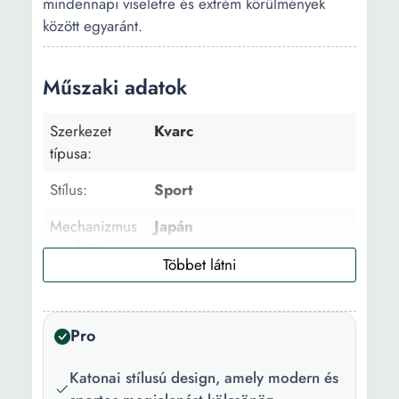
mindennapi viseletre és extrém körülmények
között egyaránt.
Műszaki adatok
Szerkezet
Kvarc
típusa:
Stílus:
Sport
Mechanizmus
Japán
eredete:
Zárószerkezet:
Csatos
Kijelző típusa:
Digitális Analóg
Pro
Dizájn:
Lünettás
Katonai stílusú design, amely modern és
Funkciók:
Dátum 24h alkijelző