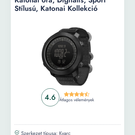
Információ
Stílusú, Katonai Kollekció
Vásárlási útmutató
Gyakori kérdések
4.6
Átlagos vélemények
Szerkezet típusa: Kvarc