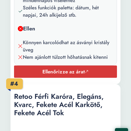
mindennapos viselethez
Széles funkciók paletta: dátum, hét
Részletek:
Kerüld a termék ütődését,
napjai, 24h alkijelző stb.
karcolódását; alkohollal,
parfümmel, acetonnal,
Ellen
mosószerrel és koptató
felületekkel való
Könnyen karcolódhat az ásványi kristály
érintkezését, valamint ne
üveg
tedd ki túlzott hőhatásnak.
Nem ajánlott túlzott hőhatásnak kitenni
Üveg anyaga:
Ásványi kristály
Ellenőrizze az árat
Számlap színe:
Tengerészkék
#4
Óraszámlap
Arab számok Vonalak
Retoo Férfi Karóra, Elegáns,
típusa:
Kvarc, Fekete Acél Karkötő,
Tok alakja:
Kerek
Fekete Acél Tok
Tok anyaga:
Rozsdamentes acél