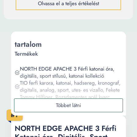
Olvassa el a teljes értékelést
tartalom
Termékek
NORTH EDGE APACHE 3 Férfi katonai óra,
digitális, sport stílusú, katonai kollekció
TIO ferfi karora, katonai, hadsereg, kronograf,
digitalis, analog, sport, utes- es vizallo, Fekete
Tommy Hilfiger, Rozsdamentes acél kvarc
karóra, Ezüstszín
Retoo Férfi karóra, elegáns, kvarc, fekete acél
#1
karkötő, fekete acél tok
Sergio Tacchini Coastlife ST.1.10214
NORTH EDGE APACHE 3 Férfi
Katonai óra, Digitális, Sport