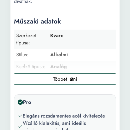
divatnak.
Műszaki adatok
Szerkezet
Kvarc
típusa:
Stílus:
Alkalmi
Kijelző típusa:
Analóg
Gyűjtemény:
Mason
Funkciók:
Óra Perc Másodperc Dátum
A hét napjai 24h alkijelző
Pro
Vízálló:
3 ATM
Elegáns rozsdamentes acél kivitelezés
Csomagolás:
A termék logóval ellátott
Vízálló kialakítás, ami ideális
csomagolásban érkezik.