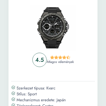
Tok mérete:
50 x 50
Tok Átmérő:
50 mm
Tok vastagsága:
14 mm
Típus:
Szíj
Szíj/Karkötő
Nylon
anyaga:
4.5
Szíj/Karkötő
25 mm
Átlagos vélemények
Szélesség:
Szíj/Karkötő
24 mm
hossza:
Szerkezet típusa: Kvarc
Stílus: Sport
Mechanizmus eredete: Japán
Zárószerkezet: Csatos