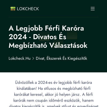
A Legjobb Férfi Karóra
2024 - Divatos És
Megbízható Választások
Lokcheck.hu
Divat, Ékszerek És Kiegészítők
Üdvözöllek a 2024-es év legjobb férfi karóra
kínálatában! Ha stílusos és megbízható férfi
karórákat keresel, akkor jó helyen jársz. A férfi
karórák nem csupán időmérő eszközök, hanem
divatos kiegészítők is, amelyek stílust és egyediséget