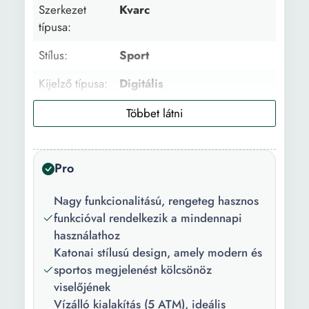
Szerkezet
Kvarc
típusa:
Stílus:
Sport
Kijelző típusa:
Digitális
Gyűjtemény:
Military
Funkciók:
Dátum Hónapok A hét
napjai 24h alkijelző
Pro
Kronométer Több időzóna
Ébresztő Hőmérő Időzítő
Nagy funkcionalitású, rengeteg hasznos
Magasságmérő
funkcióval rendelkezik a mindennapi
Lépésszámláló Barométer
használathoz
Iránytű Háttérvilágítás
Katonai stílusú design, amely modern és
sportos megjelenést kölcsönöz
Vízálló:
5 ATM
viselőjének
Súly:
94 g
Vízálló kialakítás (5 ATM), ideális