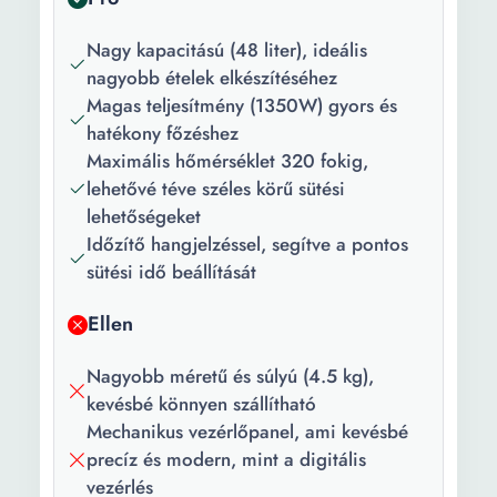
Készülékház
Fém
Nagy kapacitású (48 liter), ideális
anyaga:
nagyobb ételek elkészítéséhez
Magas teljesítmény (1350W) gyors és
Szín:
Fekete Ezüstszín
hatékony főzéshez
Hozzátartozó
Grill tálca Pizza tálca
Maximális hőmérséklet 320 fokig,
kiegészítők:
lehetővé téve széles körű sütési
lehetőségeket
Teljesítmény:
1350 W
Időzítő hangjelzéssel, segítve a pontos
sütési idő beállítását
Vezérlőpanel
Mechanikus
típusa:
Ellen
Maximum
320 C
hőmérséklet:
Nagyobb méretű és súlyú (4.5 kg),
kevésbé könnyen szállítható
Magasság:
33.5 cm
Mechanikus vezérlőpanel, ami kevésbé
precíz és modern, mint a digitális
Szélesség:
59 cm
vezérlés