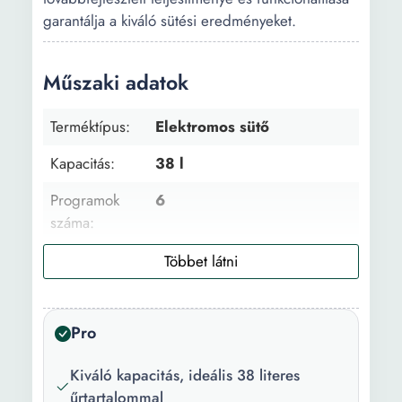
garantálja a kiváló sütési eredményeket.
Műszaki adatok
Terméktípus:
Elektromos sütő
Kapacitás:
38 l
Programok
6
száma:
Szín:
Fekete
Teljesítmény:
1500 W
Pro
Vezérlőpanel
Mechanikus
típusa:
Kiváló kapacitás, ideális 38 literes
Maximum
320 C
űrtartalommal