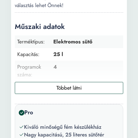
választás lehet Önnek!
Műszaki adatok
Terméktípus:
Elektromos sütő
Kapacitás:
25 l
Programok
4
száma:
Elkészítés
Sütés
módja:
Időzítő:
60 min
Pro
Tulajdonság:
Időzítő
Kiváló minőségű fém készülékház
Készülékház
Fém
Nagy kapacitású, 25 literes sütőtér