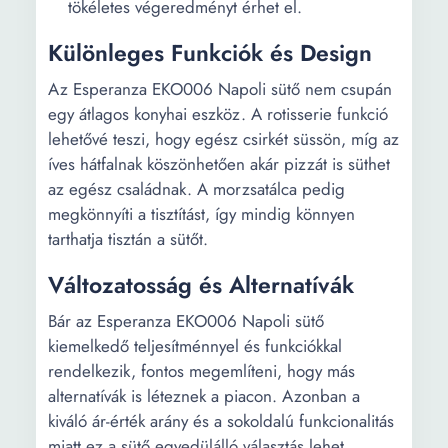
tökéletes végeredményt érhet el.
Különleges Funkciók és Design
Az Esperanza EKO006 Napoli sütő nem csupán
egy átlagos konyhai eszköz. A rotisserie funkció
lehetővé teszi, hogy egész csirkét süssön, míg az
íves hátfalnak köszönhetően akár pizzát is süthet
az egész családnak. A morzsatálca pedig
megkönnyíti a tisztítást, így mindig könnyen
tarthatja tisztán a sütőt.
Változatosság és Alternatívák
Bár az Esperanza EKO006 Napoli sütő
kiemelkedő teljesítménnyel és funkciókkal
rendelkezik, fontos megemlíteni, hogy más
alternatívák is léteznek a piacon. Azonban a
kiváló ár-érték arány és a sokoldalú funkcionalitás
miatt ez a sütő egyedülálló választás lehet