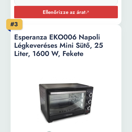
Mélység:
46 cm
Ellenőrizze az árat
Súly:
4.5 kg
#3
Kábel hossza:
120 cm
Esperanza EKO006 Napoli
Légkeveréses Mini Sütő, 25
Liter, 1600 W, Fekete