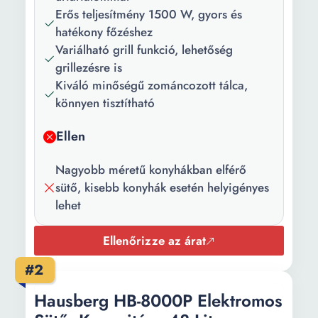
hőmérséklet:
Erős teljesítmény 1500 W, gyors és
hatékony főzéshez
Variálható grill funkció, lehetőség
grillezésre is
Kiváló minőségű zománcozott tálca,
könnyen tisztítható
Ellen
Nagyobb méretű konyhákban elférő
sütő, kisebb konyhák esetén helyigényes
lehet
Ellenőrizze az árat
#2
Hausberg HB-8000P Elektromos