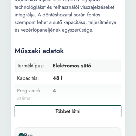
technológiákat és felhasználói visszajelzéseket
integrálja. A döntéshozatal során fontos
szempont lehet a sütő kapacitása, teljesítménye
és vezérlőpaneljének egyszerűsége.
Műszaki adatok
Terméktípus:
Elektromos sütő
Kapacitás:
48 l
Programok
4
száma:
Tulajdonság:
Automatikus kikapcsolás
Időzítő Termosztát
Védelem túlmelegedés
ellen
Pro