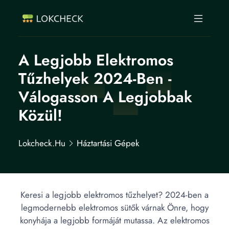
A Legjobb Elektromos
Tűzhelyek 2024-Ben -
Válogasson A Legjobbak
Közül!
Lokcheck.hu
Háztartási Gépek
Keresi a legjobb elektromos tűzhelyet? 2024-ben a
legmodernebb elektromos sütők várnak Önre, hogy
konyhája a legjobb formáját mutassa. Az elektromos