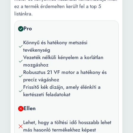
ez a termék érdemelten került fel a top 5
listánkra.
Pro
Könnyű és hatékony metszési
tevékenység
Vezeték nélküli kényelem a korlátlan
mozgáshoz
Robusztus 21 VF motor a hatékony és
precíz vágáshoz
Frissítő kék dizájn, amely élénkíti a
kertészeti feladatokat
Ellen
Lehet, hogy a töltési idő hosszabb lehet
más hasonló termékekhez képest