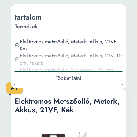
tartalom
Termékek
Elektromos metszőolló, Meterk, Akkus, 21VF,
Kék
Elektromos metszőolló, Meterk, Akkus, 21V, 10
cm, Fekete
Elektromos metszőolló, Violeworks, 30 mm,
vezeték nélküli, elektromos, elem nélkül, zöld
Elektromos metszőolló, Violeworks, 30 mm,
#1
vezeték nélküli, elektromos, 2 elemes, zöld
Elektromos metszőolló, Violeworks, 30 mm,
Elektromos Metszőolló, Meterk,
vezeték nélküli, elektromos, 1 elem, zöld
Akkus, 21VF, Kék
Információ
Vásárlási útmutató