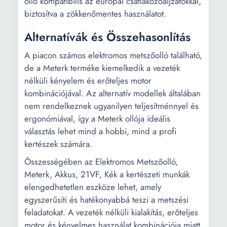
olló kompatibilis az európai csatlakozóaljzatokkal,
biztosítva a zökkenőmentes használatot.
Alternatívák és Összehasonlítás
A piacon számos elektromos metszőolló található,
de a Meterk terméke kiemelkedik a vezeték
nélküli kényelem és erőteljes motor
kombinációjával. Az alternatív modellek általában
nem rendelkeznek ugyanilyen teljesítménnyel és
ergonómiával, így a Meterk ollója ideális
választás lehet mind a hobbi, mind a profi
kertészek számára.
Összességében az Elektromos Metszőolló,
Meterk, Akkus, 21VF, Kék a kertészeti munkák
elengedhetetlen eszköze lehet, amely
egyszerűsíti és hatékonyabbá teszi a metszési
feladatokat. A vezeték nélküli kialakítás, erőteljes
motor és kényelmes használat kombinációja miatt