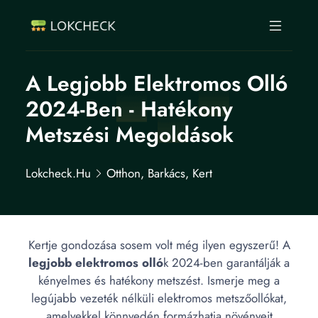
A Legjobb Elektromos Olló
2024-Ben - Hatékony
Metszési Megoldások
Lokcheck.hu
Otthon, Barkács, Kert
Kertje gondozása sosem volt még ilyen egyszerű! A
legjobb elektromos olló
k 2024-ben garantálják a
kényelmes és hatékony metszést. Ismerje meg a
legújabb vezeték nélküli elektromos metszőollókat,
amelyekkel könnyedén formázhatja növényeit