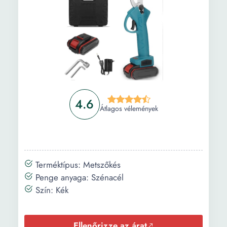
Gyakori kérdések
4.6
Átlagos vélemények
Terméktípus: Metszőkés
Penge anyaga: Szénacél
Szín: Kék
Ellenőrizze az árat