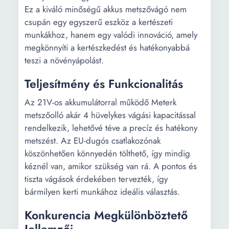
Ez a kiváló minőségű akkus metszővágó nem
csupán egy egyszerű eszköz a kertészeti
munkákhoz, hanem egy valódi innováció, amely
megkönnyíti a kertészkedést és hatékonyabbá
teszi a növényápolást.
Teljesítmény és Funkcionalitás
Az 21V-os akkumulátorral működő Meterk
metszőolló akár 4 hüvelykes vágási kapacitással
rendelkezik, lehetővé téve a precíz és hatékony
metszést. Az EU-dugós csatlakozónak
köszönhetően könnyedén tölthető, így mindig
kéznél van, amikor szükség van rá. A pontos és
tiszta vágások érdekében tervezték, így
bármilyen kerti munkához ideális választás.
Konkurencia Megkülönböztető