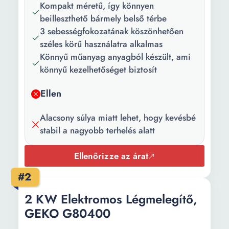
Kompakt méretű, így könnyen
Szélesség:
15 cm
beilleszthető bármely belső térbe
3 sebességfokozatának köszönhetően
Magasság:
6 cm
széles körű használatra alkalmas
Könnyű műanyag anyagból készült, ami
Súly:
12 g
könnyű kezelhetőséget biztosít
Ellen
Alacsony súlya miatt lehet, hogy kevésbé
stabil a nagyobb terhelés alatt
Ellenőrizze az árat
#2
2 KW Elektromos Légmelegítő,
GEKO G80400