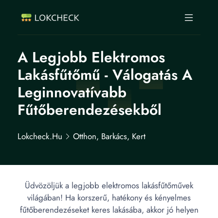
A Legjobb Elektromos
Lakásfűtőmű - Válogatás A
Leginnovatívabb
Fűtőberendezésekből
Lokcheck.hu
Otthon, Barkács, Kert
Üdvözöljük a legjobb elektromos lakásfűtőművek
világában! Ha korszerű, hatékony és kényelmes
fűtőberendezéseket keres lakásába, akkor jó helyen