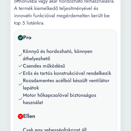
otthonukba vagy akár hordozható felhasználásra.
A termék kiemelkedő teljesítményével és
innovatív funkcióival megérdemelten került be
top 5 listánkra.
Pro
Könnyű és hordozható, könnyen
áthelyezhető
Csendes működésű
Erős és tartós konstrukcióval rendelkezik
Rozsdamentes acélból készült ventilátor
lapátok
Motor hőkapcsolóval biztonságos
használat
Ellen
Csak egy sebességfokozat áll