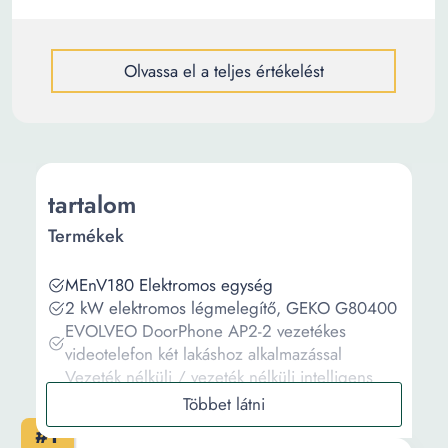
Olvassa el a teljes értékelést
tartalom
Termékek
MEnV180 Elektromos egység
2 kW elektromos légmelegítő, GEKO G80400
EVOLVEO DoorPhone AP2-2 vezetékes
videotelefon két lakáshoz alkalmazással
Vezeték nélküli / vezeték nélküli intelligens
ajtócsengő adóval és vevővel, NUODWELL, 38
dallal és 4 fokozatban állítható hangerővel,
#1
IP44 vízálló, Otthonokba, irodákba, lakásokba