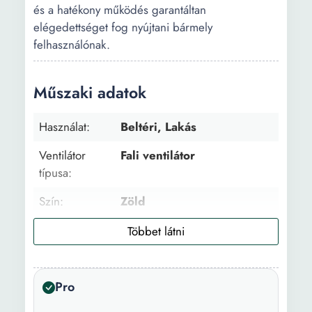
és a hatékony működés garantáltan
elégedettséget fog nyújtani bármely
felhasználónak.
Műszaki adatok
Használat:
Beltéri, Lakás
Ventilátor
Fali ventilátor
típusa:
Szín:
Zöld
Sebesség
3
fokozatok:
Anyag:
Műanyag
Pro
Hosszúság:
15 cm