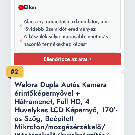
Slot memória
Micro SD
Ellen
típusa:
Slot memória
32 GB
Alacsony kapacitású akkumulátor, ami
maximális
rövidebb üzemidőt eredményez
kapacitás:
A készülék súlya magasabb lehet más
hasonló termékekhez képest
Kijelző típusa:
LCD
Ellenőrizze az árat
Kijelző
IPS
technológia:
#2
Kijelző átmérő:
3 inch
Welora Dupla Autós Kamera
érintőképernyővel +
Akkumulátor
Li-Ion
Hátramenet, Full HD, 4
típusa:
Hüvelykes LCD Képernyő, 170°-
Akkumulátor
200 mAh
os Szög, Beépített
kapacitása:
Mikrofon/mozgásérzékelő/
Videófelvétel:
Full HD