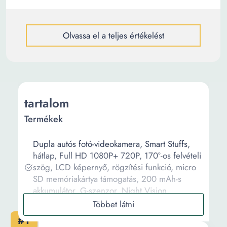
Olvassa el a teljes értékelést
tartalom
Termékek
Dupla autós fotó-videokamera, Smart Stuffs,
hátlap, Full HD 1080P+ 720P, 170°-os felvételi
szög, LCD képernyő, rögzítési funkció, micro
SD memóriakártya támogatás, 200 mAh-s
akkumulátor, G-szenzor, Night Vision
Welora Dupla autós kamera érintőképernyővel
+ hátramenet, Full HD, 4 hüvelykes LCD
#1
képernyő, 170°-os szög, beépített