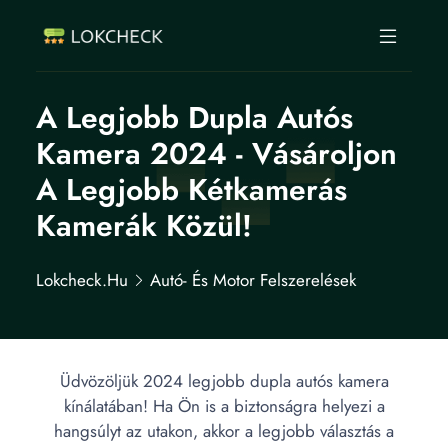
A Legjobb Dupla Autós
Kamera 2024 - Vásároljon
A Legjobb Kétkamerás
Kamerák Közül!
Lokcheck.hu
Autó- És Motor Felszerelések
Üdvözöljük 2024 legjobb dupla autós kamera
kínálatában! Ha Ön is a biztonságra helyezi a
hangsúlyt az utakon, akkor a legjobb választás a