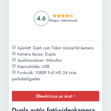
telefonokhoz
Információ
4.6
Átlagos vélemények
Vásárlási útmutató
Gyakori kérdések
Ajánlott: Dash cam Tükör műszerfal kamera
Kamera típusa: Dupla
Audiórendszer: Mikrofon
Kapcsolódás: USB
Funkciók: 1080P Full HD 24 órás
parkolásfigyelés
Ellenőrizze az árat
Dupla autós fotó-videokamera,