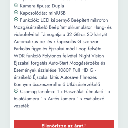
Magasság:
11.5 cm
Kamera típusa: Dupla
Kapcsolódás: miniUSB
Mélység:
7.5 cm
Funkciók: LCD képernyő Beépített mikrofon
Mozgásérzékelő Beépített akkumulátor Hang- és
Súly:
400 g
videofelvétel Támogatja a 32 GB-os SD kártyát
Automatikus be- és kikapcsolás G szenzor
Parkolás figyelés Éjszakai mód Loop felvétel
WDR funkció Folytonos felvétel Night Vision
Éjszakai forgatás Auto-Start Mozgásérzékelés
Események észlelése 1080P Full HD G -
érzékelő Éjszakai látás Autosave filmezés
Könnyen összeszerelhető Ütközésérzékelő
Csomag tartalma: 1 x Használati útmutató 1 x
tolatókamera 1 x Autós kamera 1 x csatlakozó
vezeték
Ellenőrizze az árat