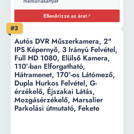
memóriakártyát
tartalma:
tolatókamera 1 x Autós
kamera 1 x csatlakozó
Ellenőrizze az árat
vezeték
#3
Szín:
Fekete
Autós DVR Műszerkamera, 2"
Slot memória
Micro SD
IPS Képernyő, 3 Irányú Felvétel,
típusa:
Full HD 1080, Elülső Kamera,
110°-ban Elforgatható,
Slot memória
32 GB
Hátramenet, 170°-os Látómező,
maximális
kapacitás:
Dupla Hurkos Felvétel, G-
érzékelő, Éjszakai Látás,
Kijelző típusa:
Touchscreen
Mozgásérzékelő, Marsalier
Kijelző
TFT
Parkolási útmutató, Fekete
technológia:
Kijelző átmérő:
4 inch