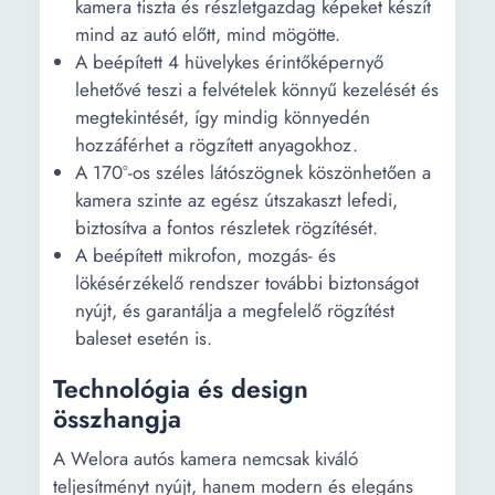
kamera tiszta és részletgazdag képeket készít
mind az autó előtt, mind mögötte.
A beépített 4 hüvelykes érintőképernyő
lehetővé teszi a felvételek könnyű kezelését és
megtekintését, így mindig könnyedén
hozzáférhet a rögzített anyagokhoz.
A 170°-os széles látószögnek köszönhetően a
kamera szinte az egész útszakaszt lefedi,
biztosítva a fontos részletek rögzítését.
A beépített mikrofon, mozgás- és
lökésérzékelő rendszer további biztonságot
nyújt, és garantálja a megfelelő rögzítést
baleset esetén is.
Technológia és design
összhangja
A Welora autós kamera nemcsak kiváló
teljesítményt nyújt, hanem modern és elegáns