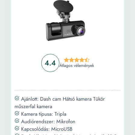
Akkumulátor
Li-Ion
típusa:
Akkumulátor
3000 mAh
kapacitása:
Képfrissítés:
60 FPS
Videófelvétel:
Full HD
4.4
Átlagos vélemények
Videófelbontás:
1080 x 1920
Széles
170 °
látószög
mértéke:
Ajánlott: Dash cam Hátsó kamera Tükör
műszerfal kamera
Képformátum:
JPEG
Kamera típusa: Tripla
Szélesség:
12 cm
Audiórendszer: Mikrofon
Kapcsolódás: MicroUSB
Magasság:
6 cm