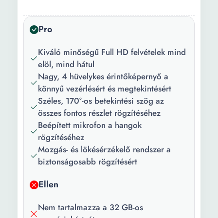
Beépített akkumulátor
Hang- és videofelvétel
Támogatja a 32 GB-os SD
Pro
kártyát Automatikus be- és
kikapcsolás G szenzor
Kiváló minőségű Full HD felvételek mind
Parkolás figyelés Éjszakai
elöl, mind hátul
mód Loop felvétel WDR
Nagy, 4 hüvelykes érintőképernyő a
funkció Folytonos felvétel
könnyű vezérlésért és megtekintésért
Night Vision Éjszakai
Széles, 170°-os betekintési szög az
forgatás Auto-Start
összes fontos részlet rögzítéséhez
Mozgásérzékelés
Beépített mikrofon a hangok
Események észlelése
rögzítéséhez
1080P Full HD G -
Mozgás- és lökésérzékelő rendszer a
érzékelő Éjszakai látás
biztonságosabb rögzítésért
Autosave filmezés
Ellen
Könnyen összeszerelhető
Ütközésérzékelő
Nem tartalmazza a 32 GB-os
Csomag
1 x Használati útmutató 1 x