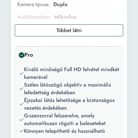
Kamera típusa:
Dupla
Audiórendszer:
Mikrofon
Kapcsolódás:
USB
Funkciók:
1080P Full HD 24 órás
parkolásfigyelés
Pro
Csomag
1 x Használati útmutató 1 x
Kiváló minőségű Full HD felvétel mindkét
tartalma:
Videokamera 1 x
kamerával
Szerelőkeret 1 x
Széles látószögű objektív a maximális
Szivargyújtó adapter 1 x
lefedettség érdekében
másodlagos kamera
Éjszakai látás lehetősége a biztonságos
Szín:
Fekete
vezetés érdekében
G-szenzorral felszerelve, amely
Belső
16 GB
automatikusan rögzíti a baleseteket
memória:
Könnyen telepíthető és használható