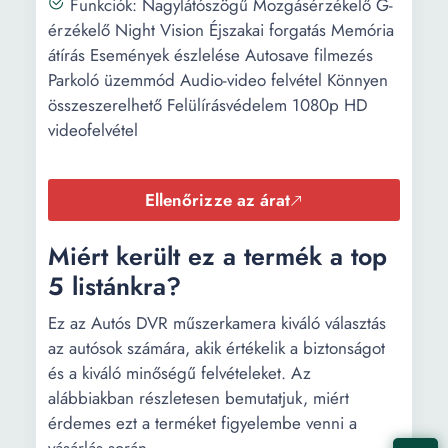
Funkciók: Nagylátószögű Mozgásérzékelő G-
érzékelő Night Vision Éjszakai forgatás Memória
Mélység:
1 cm
átírás Események észlelése Autosave filmezés
Kábel hossza:
6 m
Parkoló üzemmód Audio-video felvétel Könnyen
összeszerelhető Felülírásvédelem 1080p HD
Súly:
400 g
videofelvétel
Ellenőrizze az árat
Miért került ez a termék a top
5 listánkra?
Ez az Autós DVR műszerkamera kiváló választás
az autósok számára, akik értékelik a biztonságot
és a kiváló minőségű felvételeket. Az
alábbiakban részletesen bemutatjuk, miért
érdemes ezt a terméket figyelembe venni a