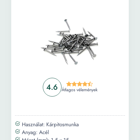
Vászonfestés A Cipész Mér és Vágott Bőr
Kézművesség, Cipész, Bőr, Színek, Műhely
90x60cm
Információ
Vásárlási útmutató
Gyakori kérdések
4.6
Átlagos vélemények
Használat: Kárpitosmunka
Anyag: Acél