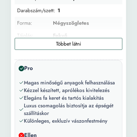
Darabszám/szett:
1
Forma:
Négyszögletes
Tájolás:
Fekvő
Keret típus:
Kerettel
Technika:
Digitális nyomat
Pro
Anyag:
Fa vázra feszített vászon
Magas minőségű anyagok felhasználása
Festmény
Vászon
Kézzel készített, aprólékos kivitelezés
anyag:
Elegáns fa keret és tartós kialakítás
Luxus csomagolás biztosítja az épségét
Keret anyaga:
Fából készült
szállításkor
Festék típusa:
Tinta
Különleges, exkluzív vászonfestmény
Részletek:
100% Romániában készült
Ellen