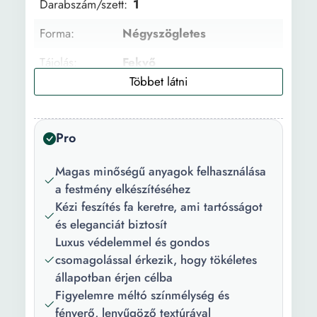
Darabszám/szett:
1
Forma:
Négyszögletes
Tájolás:
Fekvő
Keret típus:
Kerettel
Technika:
Digitális nyomat
Pro
Anyag:
Fa vázra feszített vászon
Magas minőségű anyagok felhasználása
Festmény
Vászon
a festmény elkészítéséhez
anyag:
Kézi feszítés fa keretre, ami tartósságot
és eleganciát biztosít
Keret anyaga:
Fából készült
Luxus védelemmel és gondos
Festék típusa:
Tinta
csomagolással érkezik, hogy tökéletes
állapotban érjen célba
Részletek:
100% Romániában készült
Figyelemre méltó színmélység és
Rögzítő
Tartalmaz
fényerő, lenyűgöző textúrával