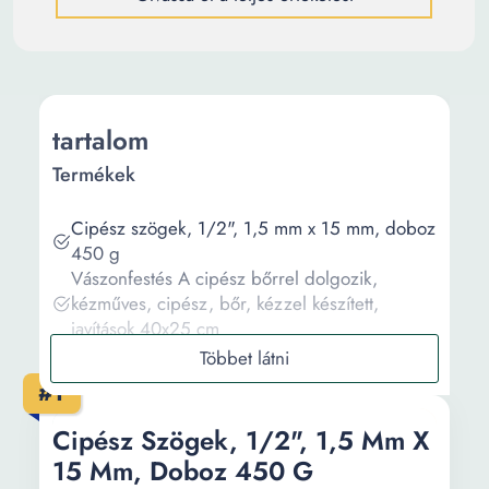
tartalom
Termékek
Cipész szögek, 1/2", 1,5 mm x 15 mm, doboz
450 g
Vászonfestés A cipész bőrrel dolgozik,
kézműves, cipész, bőr, kézzel készített,
javítások 40x25 cm
Vászonfestmény A Cipész Mér és Vágott Bőr
Kézművesség, Cipész, Bőr, Színek, Műhely
#1
40x25cm
Vászonfestés A cipész bőrrel foglalkozik
Cipész Szögek, 1/2", 1,5 Mm X
kézműves, cipész, bőr, kézzel készített,
15 Mm, Doboz 450 G
javítások 90x60cm