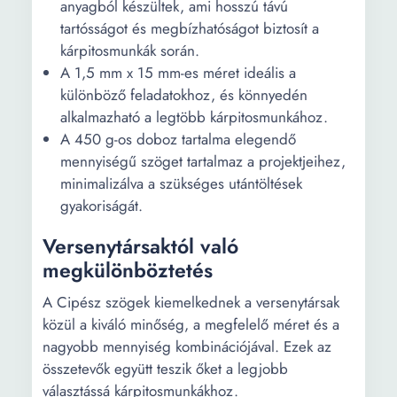
anyagból készültek, ami hosszú távú
tartósságot és megbízhatóságot biztosít a
kárpitosmunkák során.
A 1,5 mm x 15 mm-es méret ideális a
különböző feladatokhoz, és könnyedén
alkalmazható a legtöbb kárpitosmunkához.
A 450 g-os doboz tartalma elegendő
mennyiségű szöget tartalmaz a projektjeihez,
minimalizálva a szükséges utántöltések
gyakoriságát.
Versenytársaktól való
megkülönböztetés
A Cipész szögek kiemelkednek a versenytársak
közül a kiváló minőség, a megfelelő méret és a
nagyobb mennyiség kombinációjával. Ezek az
összetevők együtt teszik őket a legjobb
választássá kárpitosmunkákhoz.