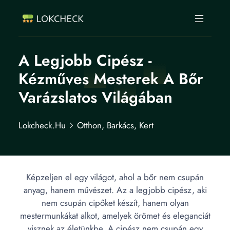
A Legjobb Cipész -
Kézműves Mesterek A Bőr
Varázslatos Világában
Lokcheck.hu
Otthon, Barkács, Kert
Képzeljen el egy világot, ahol a bőr nem csupán
anyag, hanem művészet. Az a legjobb cipész, aki
nem csupán cipőket készít, hanem olyan
mestermunkákat alkot, amelyek örömet és eleganciát
visznek az életünkbe. A cipész nem csupán egy