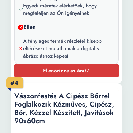
rendszer:
Egyedi méretek elérhetőek, hogy
megfeleljen az Ön igényeinek
További
Szagtalan tinta; Élénk
információ:
színek; Nyomtatott élek
Ellen
Hosszúság:
25 cm
A tényleges termék részletei kisebb
eltéréseket mutathatnak a digitális
Szélesség:
40 cm
ábrázoláshoz képest
Vastagság:
2 cm
Ellenőrizze az árat
Mennyiség:
1 darab festmény
#4
Vászonfestés A Cipész Bőrrel
Foglalkozik Kézműves, Cipész,
Bőr, Kézzel Készített, Javítások
90x60cm