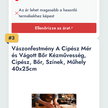
Rögzítő
Tartalmaz
Az ár lehet magasabb a hasonló
rendszer:
termékekhez képest
További
Szagtalan tinta; Élénk
információ:
színek; Nyomtatott élek
Ellenőrizze az árat
Hosszúság:
25 cm
#3
Szélesség:
40 cm
Vászonfestmény A Cipész Mér
és Vágott Bőr Kézművesség,
Vastagság:
2 cm
Cipész, Bőr, Színek, Műhely
Mennyiség:
1 darab festmény
40x25cm