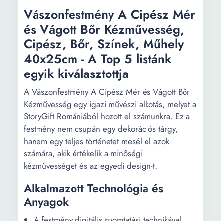
Vászonfestmény A Cipész Mér
és Vágott Bőr Kézművesség,
Cipész, Bőr, Színek, Műhely
40x25cm - A Top 5 listánk
egyik kiválasztottja
A Vászonfestmény A Cipész Mér és Vágott Bőr
Kézművesség egy igazi művészi alkotás, melyet a
StoryGift Romániából hozott el számunkra. Ez a
festmény nem csupán egy dekorációs tárgy,
hanem egy teljes történetet mesél el azok
számára, akik értékelik a minőségi
kézművességet és az egyedi design-t.
Alkalmazott Technológia és
Anyagok
A festmény digitális nyomtatási technikával