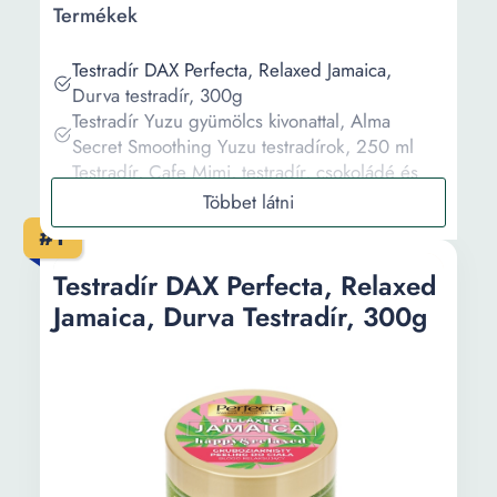
Termékek
Testradír DAX Perfecta, Relaxed Jamaica,
Durva testradír, 300g
Testradír Yuzu gyümölcs kivonattal, Alma
Secret Smoothing Yuzu testradírok, 250 ml
Testradír, Cafe Mimi, testradír, csokoládé és
narancs, 120g
DAX Perfecta testradír, mogyoróvaj, cukros
#1
testradír, 300g
Testradír, Atlantic Kelp & Magnesium testradír,
Testradír DAX Perfecta, Relaxed
Ren, 330 ml
Jamaica, Durva Testradír, 300g
Információ
Vásárlási útmutató
Gyakori kérdések