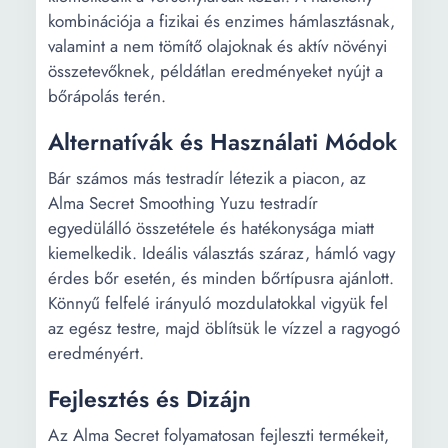
kombinációja a fizikai és enzimes hámlasztásnak,
valamint a nem tömítő olajoknak és aktív növényi
összetevőknek, példátlan eredményeket nyújt a
bőrápolás terén.
Alternatívák és Használati Módok
Bár számos más testradír létezik a piacon, az
Alma Secret Smoothing Yuzu testradír
egyedülálló összetétele és hatékonysága miatt
kiemelkedik. Ideális választás száraz, hámló vagy
érdes bőr esetén, és minden bőrtípusra ajánlott.
Könnyű felfelé irányuló mozdulatokkal vigyük fel
az egész testre, majd öblítsük le vízzel a ragyogó
eredményért.
Fejlesztés és Dizájn
Az Alma Secret folyamatosan fejleszti termékeit,