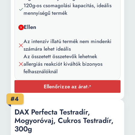
120g-os csomagolási kapacitás, ideális
mennyiségű termék
Ellen
Az intenzív illatú termék nem mindenki
számára lehet ideális
Az összetett összetevők lehetnek
allergiás reakciót kiváltók bizonyos
felhasználóknál
Ellenőrizze az árat
#4
DAX Perfecta Testradír,
Mogyoróvaj, Cukros Testradír,
300g