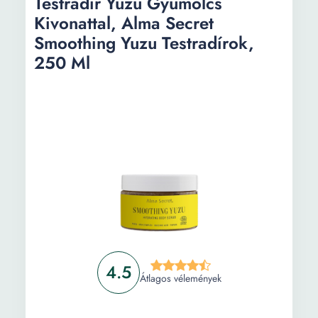
Testradír Yuzu Gyümölcs
Kivonattal, Alma Secret
Smoothing Yuzu Testradírok,
250 Ml
4.5
Átlagos vélemények