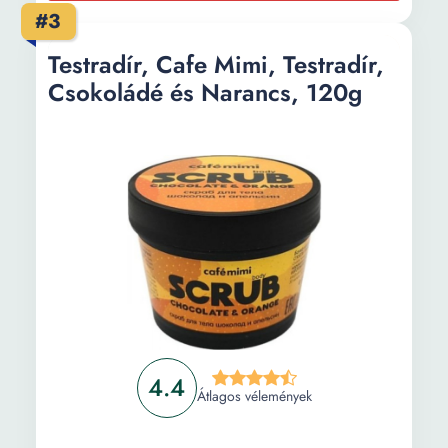
#3
Testradír, Cafe Mimi, Testradír,
Csokoládé és Narancs, 120g
4.4
Átlagos vélemények