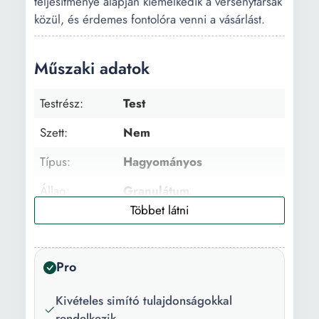
teljesítménye alapján kiemelkedik a versenytársak
közül, és érdemes fontolóra venni a vásárlást.
Műszaki adatok
Testrész:
Test
Szett:
Nem
Típus:
Hagyományos
Állag:
Granulátum
Arcbőr típus:
Normális
Súly:
300 g
Pro
Kivételes simító tulajdonságokkal
rendelkezik