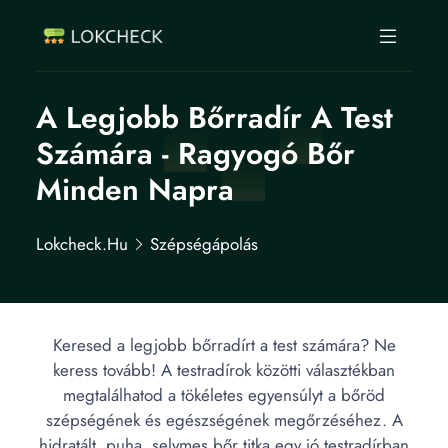
A Legjobb Bőrradír A Test
Számára - Ragyogó Bőr
Minden Napra
Lokcheck.hu
Szépségápolás
Keresed a legjobb bőrradírt a test számára? Ne
keress tovább! A testradírok közötti választékban
megtalálhatod a tökéletes egyensúlyt a bőröd
szépségének és egészségének megőrzéséhez. A
hidratált, puha, selymes bőr titka egy jó testradírban