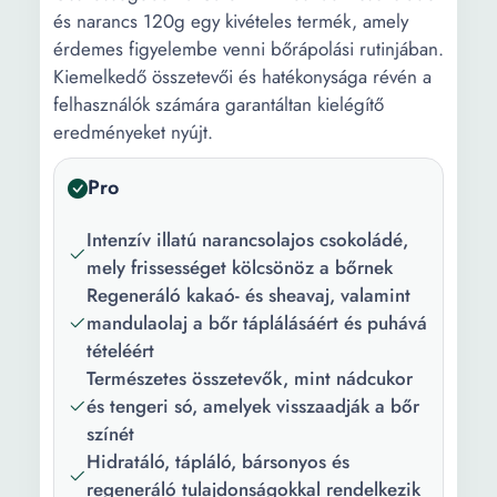
és narancs 120g egy kivételes termék, amely
érdemes figyelembe venni bőrápolási rutinjában.
Kiemelkedő összetevői és hatékonysága révén a
felhasználók számára garantáltan kielégítő
eredményeket nyújt.
Pro
Intenzív illatú narancsolajos csokoládé,
mely frissességet kölcsönöz a bőrnek
Regeneráló kakaó- és sheavaj, valamint
mandulaolaj a bőr táplálásáért és puhává
tételéért
Természetes összetevők, mint nádcukor
és tengeri só, amelyek visszaadják a bőr
színét
Hidratáló, tápláló, bársonyos és
regeneráló tulajdonságokkal rendelkezik