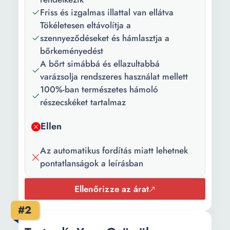
Friss és izgalmas illattal van ellátva
Tökéletesen eltávolítja a
szennyeződéseket és hámlasztja a
bőrkeményedést
A bőrt simábbá és ellazultabbá
varázsolja rendszeres használat mellett
100%-ban természetes hámoló
részecskéket tartalmaz
Ellen
Az automatikus fordítás miatt lehetnek
pontatlanságok a leírásban
Ellenőrizze az árat
#2