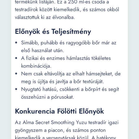
termékünk listáján. Ez a 250 ml-es csoda a
testradírok között kiemelkedik, és számos okból
választottuk ki az élvonalba.
Előnyök és Teljesítmény
Simább, puhább és ragyogóbb bőr már az
első használat után.
A fizikai és enzimes hámlasztás tökéletes
kombinációja.
Nem csak eltávolítja az elhalt hámsejteket, de
meg is újítja és javítja a bőr textúráját.
Nyugtató hatású, csökkenti a bőrpírt és segít
összehúzni a pórusokat.
Konkurencia Fölötti Előnyök
Az Alma Secret Smoothing Yuzu testradír igazi
gyöngyszem a piacon, és számos ponton
kiemelkedik a versenytársak közül. A hatékony