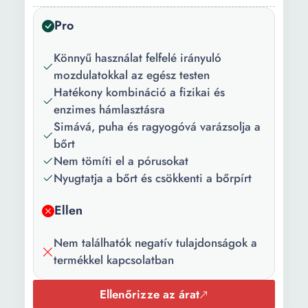
Használat:
Nappal Éjszaka
Pro
Csomag
1 x Testradír
tartalma:
Könnyű használat felfelé irányuló
mozdulatokkal az egész testen
Mennyiség:
250 ml
Hatékony kombináció a fizikai és
enzimes hámlasztásra
Simává, puha és ragyogóvá varázsolja a
bőrt
Nem tömíti el a pórusokat
Nyugtatja a bőrt és csökkenti a bőrpírt
Ellen
Nem találhatók negatív tulajdonságok a
termékkel kapcsolatban
Ellenőrizze az árat