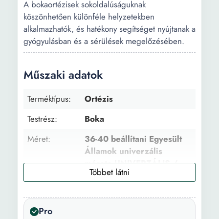
A bokaortézisek sokoldalúságuknak
köszönhetően különféle helyzetekben
alkalmazhatók, és hatékony segítséget nyújtanak a
gyógyulásban és a sérülések megelőzésében.
Műszaki adatok
Terméktípus:
Ortézis
Testrész:
Boka
Méret:
36-40 beállítani Egyesült
Államok univerzális
mérete UNIVERZÁLIS /
ÁLLÍTHATÓ
Anyag:
Textil
Pro
Töltőanyag:
100% poliészter