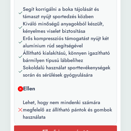
Alumínium sínek
Segít korrigálni a boka tájolását és
támaszt nyújt sportedzés közben
Darabszám/szett:
5
Kiváló minőségű anyagokból készült,
Hosszúság:
14 cm
kényelmes viselet biztosítása
Erős kompressziós támogatást nyújt két
Szín:
Fekete Szürke
alumínium rúd segítségével
Állítható kialakítású, könnyen igazítható
bármilyen típusú lábbelihez
Sokoldalú használat sporttevékenységek
során és sérülések gyógyulására
Ellen
Lehet, hogy nem mindenki számára
megfelelő az állítható pántok és gombok
használata