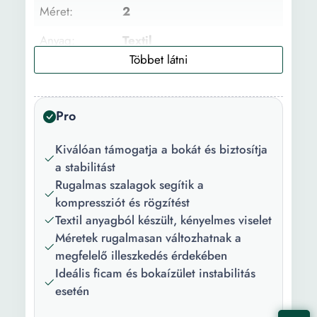
Méret:
2
Anyag:
Textil
Darabszám/szett:
1
Szín:
Fekete
Pro
Kiválóan támogatja a bokát és biztosítja
a stabilitást
Rugalmas szalagok segítik a
kompressziót és rögzítést
Textil anyagból készült, kényelmes viselet
Méretek rugalmasan változhatnak a
megfelelő illeszkedés érdekében
Ideális ficam és bokaízület instabilitás
esetén