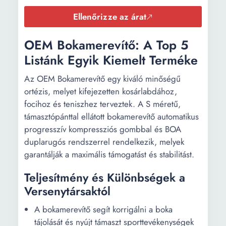
Ellenőrizze az árat
OEM Bokamerevítő: A Top 5
Listánk Egyik Kiemelt Terméke
Az OEM Bokamerevítő egy kiváló minőségű
ortézis, melyet kifejezetten kosárlabdához,
focihoz és teniszhez terveztek. A S méretű,
támasztópánttal ellátott bokamerevítő automatikus
progresszív kompressziós gombbal és BOA
duplarugós rendszerrel rendelkezik, melyek
garantálják a maximális támogatást és stabilitást.
Teljesítmény és Különbségek a
Versenytársaktól
A bokamerevítő segít korrigálni a boka
tájolását és nyújt támaszt sporttevékenységek