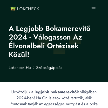
A Legjobb Bokamerevítő
2024 - Válogasson Az
Élvonalbeli Ortézisek
Közül!
Lokcheck.hu
Szépségápolás
Üdvözöljük a
legjobb bokamerevítők
világában
2024-ben! Ha Ön is azok közé tartozik, akik
fontosnak tartják az egészséges mozgást és a boka