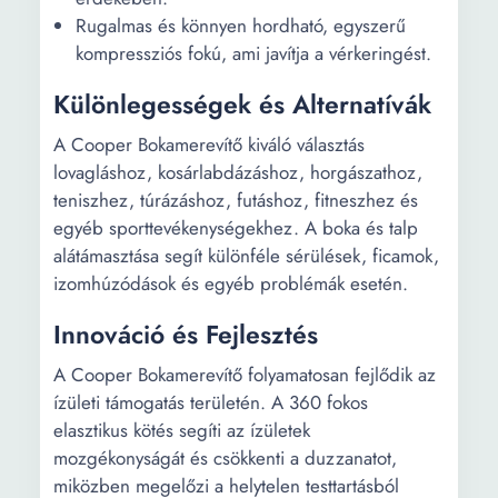
Rugalmas és könnyen hordható, egyszerű
kompressziós fokú, ami javítja a vérkeringést.
Különlegességek és Alternatívák
A Cooper Bokamerevítő kiváló választás
lovagláshoz, kosárlabdázáshoz, horgászathoz,
teniszhez, túrázáshoz, futáshoz, fitneszhez és
egyéb sporttevékenységekhez. A boka és talp
alátámasztása segít különféle sérülések, ficamok,
izomhúzódások és egyéb problémák esetén.
Innováció és Fejlesztés
A Cooper Bokamerevítő folyamatosan fejlődik az
ízületi támogatás területén. A 360 fokos
elasztikus kötés segíti az ízületek
mozgékonyságát és csökkenti a duzzanatot,
miközben megelőzi a helytelen testtartásból