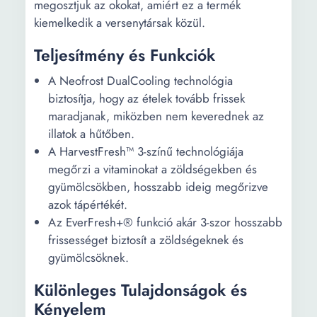
megosztjuk az okokat, amiért ez a termék
kiemelkedik a versenytársak közül.
Teljesítmény és Funkciók
A Neofrost DualCooling technológia
biztosítja, hogy az ételek tovább frissek
maradjanak, miközben nem keverednek az
illatok a hűtőben.
A HarvestFresh™ 3-színű technológiája
megőrzi a vitaminokat a zöldségekben és
gyümölcsökben, hosszabb ideig megőrizve
azok tápértékét.
Az EverFresh+® funkció akár 3-szor hosszabb
frissességet biztosít a zöldségeknek és
gyümölcsöknek.
Különleges Tulajdonságok és
Kényelem