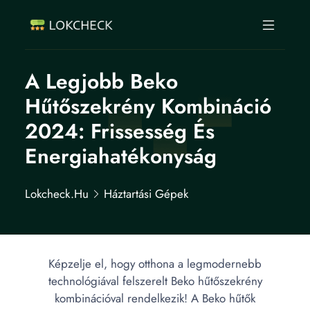
A Legjobb Beko
Hűtőszekrény Kombináció
2024: Frissesség És
Energiahatékonyság
Lokcheck.hu
Háztartási Gépek
Képzelje el, hogy otthona a legmodernebb
technológiával felszerelt Beko hűtőszekrény
kombinációval rendelkezik! A Beko hűtők