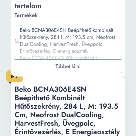
tartalom
Termékek
Beko BCNA306E4SN Beépíthető kombinált
hűtőszekrény, 284 l, M: 193.5 cm, Neofrost
DualCooling, HarvestFresh, Üvegpolc,
Érintővezérlés, E energiaosztály
Beko RCSA-406K40 XBN kombinált
hűtőszekrény, M:203cm, 386L, E
energiaosztály, Ezüst
#1
Beko RCSA406K40DWN Kombinált
hűtőszekrény, 386 l, M: 202.5 cm, E
Beko BCNA306E4SN
energiaosztály, Fehér
Beépíthető Kombinált
Beko BCHA-275K3 SN Beépíthető kombinált
Hűtőszekrény, 284 L, M: 193.5
hűtőszekrény, NoFrost Freezer, Big Freezer, F
Cm, Neofrost DualCooling,
energiaosztály, 177.5cm, Fehér
Beko RCSA406K40DXBN Kombinált
HarvestFresh, Üvegpolc,
hűtőszekrény, 386 l, M: 202.5 cm, E
Érintővezérlés, E Energiaosztály
energiaosztály, Ezüst