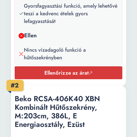
Compresor ProSmart
Gyorsfagyasztási funkció, amely lehetővé
Inverter XXL Bottle Holder
teszi a kedvenc ételek gyors
Neo Frost Dual Cooling
lefagyasztását
Harvest fresh
Ellen
Kompresszorok
1
száma:
Nincs vízadagoló funkció a
hűtőszekrényben
Hűtőrendszer:
Neo Frost
Évi
223 kWh
Ellenőrizze az árat
energiafogyasztás:
#2
Tápfeszültség:
220 V 240 V
Beko RCSA-406K40 XBN
Hűtvetartási
13 h
Kombinált Hűtőszekrény,
idő áramellátás
M:203cm, 386L, E
nélkül:
Energiaosztály, Ezüst
Hűtőszekrény
215 l