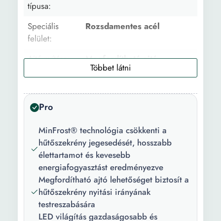
típusa:
Speciális
Rozsdamentes acél
felület:
Ajtó nyítása:
Megfordítható ajtó
Energiahatékonyság
E energiaosztály
a legújabb európai
előírások szerint:
Pro
Zajszint:
38 dB
MinFrost® technológia csökkenti a
hűtőszekrény jegesedését, hosszabb
Nettó
386 l
élettartamot és kevesebb
űrtartalom:
energiafogyasztást eredményezve
Speciális
Zöldség és gyümölcs
Megfordítható ajtó lehetőséget biztosít a
rekeszek:
rekesz
hűtőszekrény nyitási irányának
testreszabására
Hozzátartozó
Tojástartó Palacktartó
LED világítás gazdaságosabb és