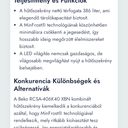
Teljesítmény és Funkciók
A hűtőszekrény nettó térfogata 386 liter, ami
elegendő tárolókapacitást biztosít.
A MinFrost® technológiának köszönhetően
minimálisra csökkenti a jegesedést, így
hosszabb ideig megőrzött élelmiszereket
biztosít.
A LED világítás nemcsak gazdaságos, de
világosabb megvilágítást nyújt a hűtőszekrény
belsejében.
Konkurencia Különbségek és
Alternatívák
A Beko RCSA-406K40 XBN kombinált
hűtőszekrény kiemelkedik a konkurenciából
azáltal, hogy MinFrost® technológiával
rendelkezik, mely ritkább kiolvasztást tesz
szükségessé, így energiatakarékosabb és