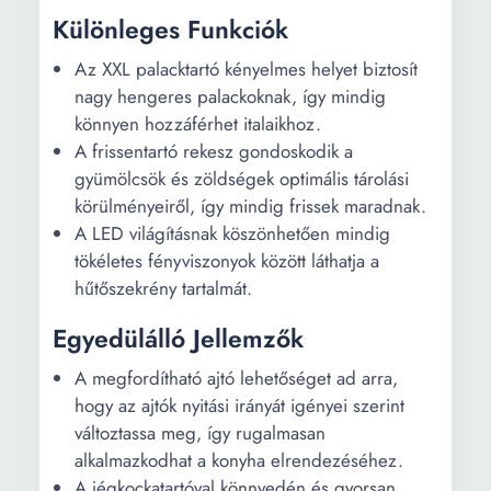
Különleges Funkciók
Az XXL palacktartó kényelmes helyet biztosít
nagy hengeres palackoknak, így mindig
könnyen hozzáférhet italaikhoz.
A frissentartó rekesz gondoskodik a
gyümölcsök és zöldségek optimális tárolási
körülményeiről, így mindig frissek maradnak.
A LED világításnak köszönhetően mindig
tökéletes fényviszonyok között láthatja a
hűtőszekrény tartalmát.
Egyedülálló Jellemzők
A megfordítható ajtó lehetőséget ad arra,
hogy az ajtók nyitási irányát igényei szerint
változtassa meg, így rugalmasan
alkalmazkodhat a konyha elrendezéséhez.
A jégkockatartóval könnyedén és gyorsan