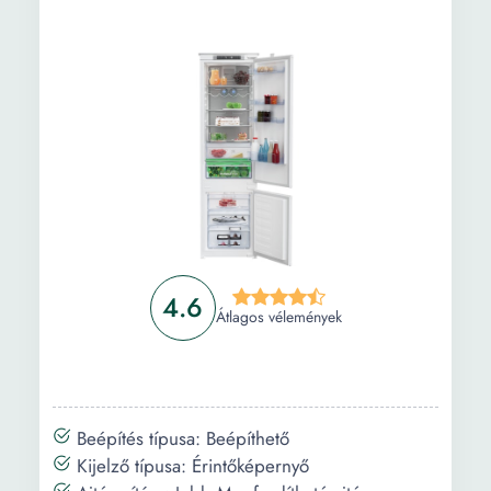
Információ
Vásárlási útmutató
Gyakori kérdések
4.6
Átlagos vélemények
Beépítés típusa: Beépíthető
Kijelző típusa: Érintőképernyő