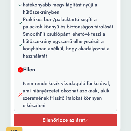
kiegészítők:
Jégkockatartó
hatékonyabb megvilágítást nyújt a
hűtőszekrényben
Szín:
Ezüstszín
Praktikus bor-/palacktartó segíti a
Hűtőrendszer:
Statikus
palackok könnyű és biztonságos tárolását
SmoothFit csuklópánt lehetővé teszi a
Évi
254 kWh
hűtőszekrény egyszerű elhelyezését a
energiafogyasztás:
konyhában anélkül, hogy akadályozná a
Tápfeszültség:
240 V
használatát
Hűtvetartási
33 h
Ellen
idő áramellátás
nélkül:
Nem rendelkezik vízadagoló funkcióval,
ami hiányérzetet okozhat azoknak, akik
Hűtőszekrény
266 l
szeretnének frissítő italokat könnyen
nettó térfogata:
elkészíteni
Hűtő polcok
4
Ellenőrizze az árat
száma: