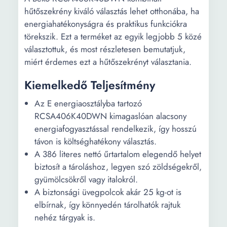
hűtőszekrény kiváló választás lehet otthonába, ha
energiahatékonyságra és praktikus funkciókra
törekszik. Ezt a terméket az egyik legjobb 5 közé
választottuk, és most részletesen bemutatjuk,
miért érdemes ezt a hűtőszekrényt választania.
Kiemelkedő Teljesítmény
Az E energiaosztályba tartozó
RCSA406K40DWN kimagaslóan alacsony
energiafogyasztással rendelkezik, így hosszú
távon is költséghatékony választás.
A 386 literes nettó űrtartalom elegendő helyet
biztosít a tároláshoz, legyen szó zöldségekről,
gyümölcsökről vagy italokról.
A biztonsági üvegpolcok akár 25 kg-ot is
elbírnak, így könnyedén tárolhatók rajtuk
nehéz tárgyak is.