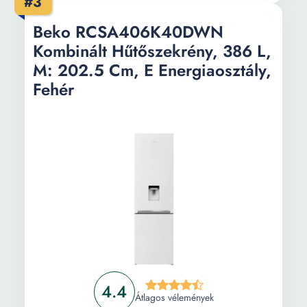
#3
Ajtórekeszek
3
száma:
Beko RCSA406K40DWN
Kombinált Hűtőszekrény, 386 L,
Hűtőszekrény
Kézi
M: 202.5 Cm, E Energiaosztály,
leolvasztó
rendszer:
Fehér
Polcok anyaga:
Biztonsági üveg
Hűtőszekrény
120 l
rekesz nettó
űrtartalma:
Fagyasztókapacitás
6 kg
/ 24h:
Vízadagoló:
Nem
Tulajdonság:
Fordítható ajtó Állítható
4.4
termosztát XXL Palacktartó
Átlagos vélemények