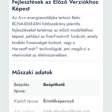
Fejlesztések az Előző Verziókhoz
Képest
Az A++ energiaosztályba tartozó Beko
BCNA306E4SN hűtőszekrény jelentős
fejlesztéseket tartalmaz az előző modellekhez
képest, például az EverFresh+® funkciót, amely
további frissességet biztosít, vagy a
HarvestFresh™ technológiát, ami megőrzi a
vitaminokat az élelmiszerekben.
Műszaki adatok
Beépítés
Beépíthető
típusa:
Kijelző típusa:
Érintőképernyő
Ajtó nyítása:
Jobb Megfordítható ajtó