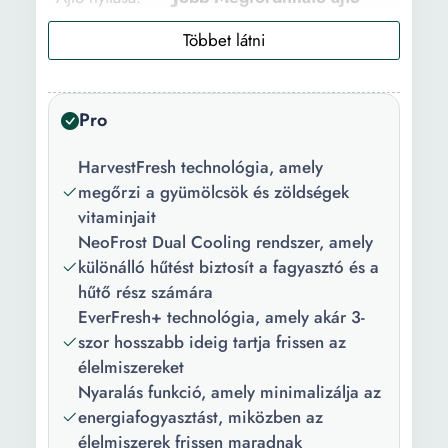
Energiahatékonyság
E energiaosztály
a legújabb európai
előírások szerint:
Pro
Zajszint:
37 dB
HarvestFresh technológia, amely
Nettó
284 l
megőrzi a gyümölcsök és zöldségek
űrtartalom:
vitaminjait
Teljes bruttó
306 l
NeoFrost Dual Cooling rendszer, amely
űrtartalom:
különálló hűtést biztosít a fagyasztó és a
hűtő rész számára
Speciális
Zöldség és gyümölcs
EverFresh+ technológia, amely akár 3-
rekeszek:
rekesz Tojástartó
szor hosszabb ideig tartja frissen az
Palacktartó
élelmiszereket
Nyaralás funkció, amely minimalizálja az
Szín:
Fehér
energiafogyasztást, miközben az
Technológia:
No Frost LED megvilágítás
élelmiszerek frissen maradnak