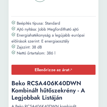
LED fény
Szélesség:
59.5 cm
Mélység:
67 cm
Beépítés típusa: Standard
Ajtó nyítása: Jobb Megfordítható ajtó
Magasság:
202.5 cm
Energiahatékonyság a legújabb európai
előírások szerint: E energiaosztály
Zajszint: 38 dB
Nettó űrtartalom: 386 l
Ellenőrizze az árat
Beko RCSA406K40DWN
Kombinált hűtőszekrény - A
Legjobbak Listáján
A Beko RCSA406K40DWN kombinált