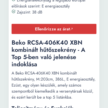
Energiahatékonyság a legújabb európai
Gyorsfagyasztás Gyors
előírások szerint: E energiaosztály
hűtés Nyaralás mód Nyitott
Zajszint: 38 dB
ajtó hangjelző
Hangjelek:
Nyitott ajtó jelzés
Ellenőrizze az árat
Szélesség:
54 cm
Beko RCSA-406K40 XBN
Mélység:
54.5 cm
kombinált hűtőszekrény - A
Top 5-ben való jelenése
Magasság:
193.5 cm
indoklása
A Beko RCSA-406K40 XBN kombinált
hűtőszekrény, M:203cm, 386L, E energiaosztály,
Ezüst, egy olyan készülék, amely számos
szempontból kiemelkedik a versenytársak közül,
és ezért került be a top 5 listánkba.