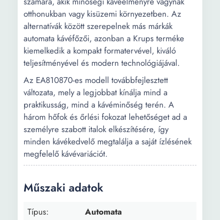
számára, akik minőségi kávéélményre vágynak
otthonukban vagy kisüzemi környezetben. Az
alternatívák között szerepelnek más márkák
automata kávéfőzői, azonban a Krups terméke
kiemelkedik a kompakt formatervével, kiváló
teljesítményével és modern technológiájával.
Az EA810870-es modell továbbfejlesztett
változata, mely a legjobbat kínálja mind a
praktikusság, mind a kávéminőség terén. A
három hőfok és őrlési fokozat lehetőséget ad a
személyre szabott italok elkészítésére, így
minden kávékedvelő megtalálja a saját ízlésének
megfelelő kávévariációt.
Műszaki adatok
Típus:
Automata