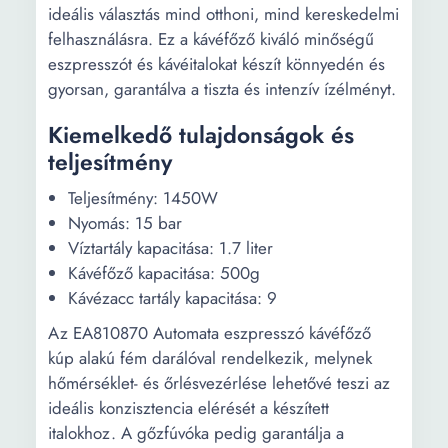
ideális választás mind otthoni, mind kereskedelmi
felhasználásra. Ez a kávéfőző kiváló minőségű
eszpresszót és kávéitalokat készít könnyedén és
gyorsan, garantálva a tiszta és intenzív ízélményt.
Kiemelkedő tulajdonságok és
teljesítmény
Teljesítmény: 1450W
Nyomás: 15 bar
Víztartály kapacitása: 1.7 liter
Kávéfőző kapacitása: 500g
Kávézacc tartály kapacitása: 9
Az EA810870 Automata eszpresszó kávéfőző
kúp alakú fém darálóval rendelkezik, melynek
hőmérséklet- és őrlésvezérlése lehetővé teszi az
ideális konzisztencia elérését a készített
italokhoz. A gőzfúvóka pedig garantálja a