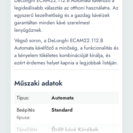
DeLonghi ECAM22.112.B Automata kávéfőző a
legideálisabb választás az otthoni használatra. Az
egyszerű kezelhetőség és a gazdag kávéízek
garantáltan minden kávé szerelmest
lenyűgöznek.
Végső soron, a DeLonghi ECAM22.112.B
Automata kávéfőző a minőség, a funkcionalitás és
a kényelem tökéletes kombinációját kínálja, és
ezért érdemes helyet kapnia a legjobbak listáján.
Műszaki adatok
Típus:
Automata
Beépítés
Standard
típusa:
Tápellátás
Őrölt kávé Kávébab