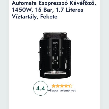
Automata Eszpresszó Kávéfőző,
Kávéfőző
275 g
1450W, 15 Bar, 1.7 Literes
kapacitása:
Víztartály, Fekete
Szélesség:
246 mm
Mélység:
371 mm
Magasság:
433 mm
Súly:
7.5 kg
4.4
Átlagos vélemények