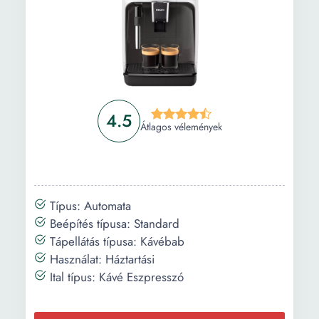
Szélesség:
23.8 cm
Mélység:
43 cm
Magasság:
35.1 cm
Súly:
9 kg
Kábel hossza:
4.5
1.1 m
Átlagos vélemények
Maximális
14.2 cm
pohármagasság:
Típus: Automata
Beépítés típusa: Standard
Tápellátás típusa: Kávébab
Használat: Háztartási
Ital típus: Kávé Eszpresszó