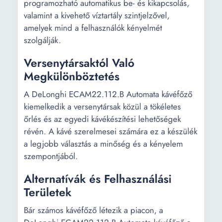
programozható automatikus be- és kikapcsolás,
valamint a kivehető víztartály szintjelzővel,
amelyek mind a felhasználók kényelmét
szolgálják.
Versenytársaktól Való
Megkülönböztetés
A DeLonghi ECAM22.112.B Automata kávéfőző
kiemelkedik a versenytársak közül a tökéletes
őrlés és az egyedi kávékészítési lehetőségek
révén. A kávé szerelmesei számára ez a készülék
a legjobb választás a minőség és a kényelem
szempontjából.
Alternatívák és Felhasználási
Területek
Bár számos kávéfőző létezik a piacon, a