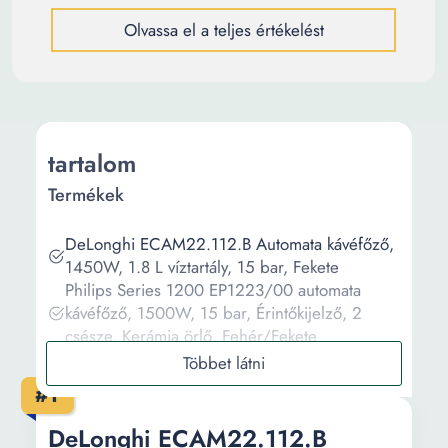
Olvassa el a teljes értékelést
tartalom
Termékek
DeLonghi ECAM22.112.B Automata kávéfőző,
1450W, 1.8 L víztartály, 15 bar, Fekete
Philips Series 1200 EP1223/00 automata
kávéfőző, 1500W, 15 bar, Érintőkijelző, 2
csésze, Kerámia örlő, Fehér/Fekete
Krups EA810870 Essential Automata
eszpresszó kávéfőző, 1450W, 15 bar, 1.7
#1
literes víztartály, Fekete
Gorenje ESCM15DBK automata kávéfőző,
DeLonghi ECAM22.112.B