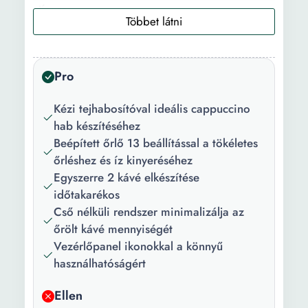
típusa:
Használat:
Háztartási
Ital típus:
Kávé Eszpresszó
Pro
Elkészített
2
Kézi tejhabosítóval ideális cappuccino
termékek
hab készítéséhez
száma:
Beépített őrlő 13 beállítással a tökéletes
Tejadagoló
Kézi
őrléshez és íz kinyeréséhez
rendszer:
Egyszerre 2 kávé elkészítése
időtakarékos
Daráló
13
Cső nélküli rendszer minimalizálja az
erőssége:
őrölt kávé mennyiségét
Vezérlőpanel ikonokkal a könnyű
Tulajdonság:
Automatikus kikapcsolás
használhatóságért
Kivehető csepptálca
Vízkőtelenítő rendszer
Ellen
Hőmérséklet beállítás Kávé