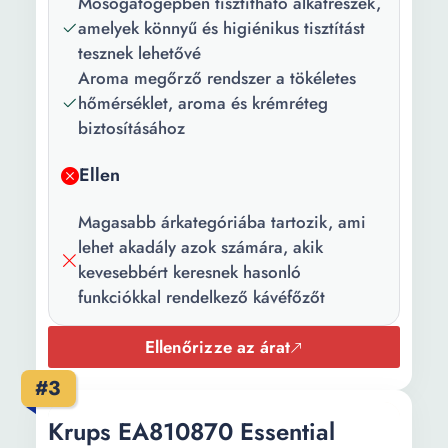
Mosogatógépben tisztítható alkatrészek,
Kijelző típusa:
LCD
amelyek könnyű és higiénikus tisztítást
tesznek lehetővé
Tulajdonság:
Mosogatógépben mosható
Aroma megőrző rendszer a tökéletes
alkatrészek Vízkőtelenítő
hőmérséklet, aroma és krémréteg
rendszer Daráló fokozat
biztosításához
beállítása Aromaintenzitás
beállítása
Ellen
Hozzátartozó
Mérőkanál
Magasabb árkategóriába tartozik, ami
kiegészítők:
lehet akadály azok számára, akik
Szín:
Fekete Fehér
kevesebbért keresnek hasonló
funkciókkal rendelkező kávéfőzőt
Teljesítmény:
1500 W
Ellenőrizze az árat
Nyomás:
15 bar
#3
Víztartály
1.8 l
kapacitása:
Krups EA810870 Essential