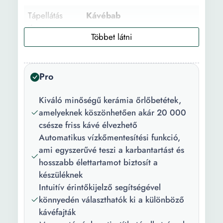
Tápellátás
Kávébab
típusa:
Használat:
Háztartási
Ital típus:
Kávé Eszpresszó
Pro
Elkészített
2
Kiváló minőségű kerámia őrlőbetétek,
termékek
amelyeknek köszönhetően akár 20 000
száma:
csésze friss kávé élvezhető
Tejadagoló
Kézi
Automatikus vízkőmentesítési funkció,
rendszer:
ami egyszerűvé teszi a karbantartást és
hosszabb élettartamot biztosít a
Daráló
12
készüléknek
erőssége:
Intuitív érintőkijelző segítségével
könnyedén választhatók ki a különböző
Hőmérséklet
3
kávéfajták
fokozatok: