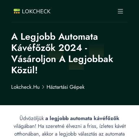
A Legjobb Automata
Kávéfőzők 2024 -
Vásároljon A Legjobbak
Közül!
Lokcheck.hu
Háztartási Gépek
Üdvözöljük
a legjobb automata kávéfőzők
világában! Ha szeretné élvezni a friss, ízletes kávét
otthonában, akkor a legjobb választás az automata