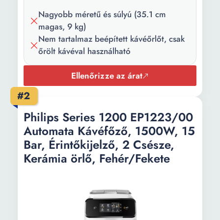
mennyiség beállítása
Nagyobb méretű és súlyú (35.1 cm
Daráló fokozat beállítása
magas, 9 kg)
Kivehető víztartály
Nem tartalmaz beépített kávéőrlőt, csak
Szín:
Fekete
őrölt kávéval használható
Teljesítmény:
1450 W
Ellenőrizze az árat
Nyomás:
15 bar
#2
Víztartály
1.8 l
Philips Series 1200 EP1223/00
kapacitása:
Automata Kávéfőző, 1500W, 15
Bar, Érintőkijelző, 2 Csésze,
Kávéfőző
250 g
kapacitása:
Kerámia örlő, Fehér/Fekete
Kávézacc
14
tartály
kapacitás: