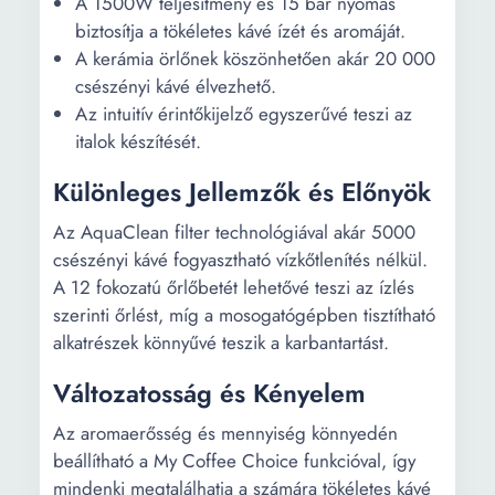
A 1500W teljesítmény és 15 bar nyomás
biztosítja a tökéletes kávé ízét és aromáját.
A kerámia örlőnek köszönhetően akár 20 000
csészényi kávé élvezhető.
Az intuitív érintőkijelző egyszerűvé teszi az
italok készítését.
Különleges Jellemzők és Előnyök
Az AquaClean filter technológiával akár 5000
csészényi kávé fogyasztható vízkőtlenítés nélkül.
A 12 fokozatú őrlőbetét lehetővé teszi az ízlés
szerinti őrlést, míg a mosogatógépben tisztítható
alkatrészek könnyűvé teszik a karbantartást.
Változatosság és Kényelem
Az aromaerősség és mennyiség könnyedén
beállítható a My Coffee Choice funkcióval, így
mindenki megtalálhatja a számára tökéletes kávé