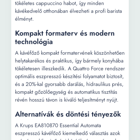
tökéletes cappuccino habot, így minden
kávékedvelő otthonában élvezheti a profi barista
élményt.
Kompakt formaterv és modern
technológia
A kávéfőző kompakt formatervének köszönhetően
helytakarékos és praktikus, így bármely konyhába
tökéletesen illeszkedik. A Quattro Force rendszer
optimális eszpresszó készítési folyamatot biztosít,
és a 20%-kal gyorsabb darálás, hidraulikus prés,
kompakt gőzölőegység és automatikus tisztítás
révén hosszú távon is kiváló teljesítményt nyújt.
Alternatívák és döntési tényezők
A Krups EA810870 Essential Automata
eszpresszó kávéfőző kiemelkedő választás azok