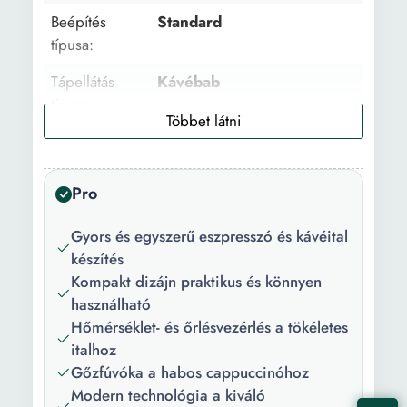
Beépítés
Standard
típusa:
Tápellátás
Kávébab
típusa:
Használat:
Háztartási Kereskedelmi
Ital típus:
Kávé Eszpresszó
Pro
Cappuccino
Gyors és egyszerű eszpresszó és kávéital
Elkészített
3
készítés
termékek
Kompakt dizájn praktikus és könnyen
száma:
használható
Tejadagoló
Kézi
Hőmérséklet- és őrlésvezérlés a tökéletes
rendszer:
italhoz
Gőzfúvóka a habos cappuccinóhoz
Csésze
2
Modern technológia a kiváló
kapacitása: