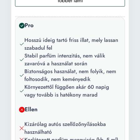
Felhasználás
Szellőzőnyílás
típusa:
Pro
Parfüm:
Energizing Tonic
Darabszám/szett:
1
Hosszú ideig tartó friss illat, mely lassan
szabadul fel
Stabil parfüm intenzitás, nem válik
zavaróvá a használat során
Biztonságos használat, nem folyik, nem
foltosodik, nem keményedik
Környezettől függően akár 60 napig
vagy tovább is hatékony marad
Ellen
Kizárólag autós szellőzőnyílásokba
használható
Korlátozott parfüm mennyiség (kb. 5 ml)