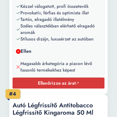
Vanília
Kézzel válogatott, profi összetevők
Tulajdonságok:
Bio Természetes
Provokatív, férfias és optimista illat
Tartós, elragadó illatélmény
Darabszám/szett:
1
Széles választékban elérhető elragadó
aromák
Stílusos dizájn, luxusérzet az autóban
Ellen
Magasabb árkategória a piacon lévő
hasonló termékekhez képest
Ellenőrizze az árat
#4
Autó Légfrissítő Antitobacco
Légfrissítő Kingaroma 50 Ml