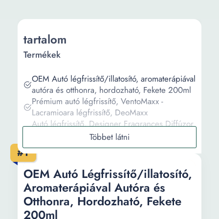
tartalom
Termékek
OEM Autó légfrissítő/illatosító, aromaterápiával
autóra és otthonra, hordozható, Fekete 200ml
Prémium autó légfrissítő, VentoMaxx -
Lacramioara légfrissítő, DeoMaxx
Autó légfrissítő, Designer Fragrances Diffúzor
Autós légfrissítő - Ventus
Autó légfrissítő Antitobacco Légfrissítő
#1
Kingaroma 50 ml
Autós légfrissítő, Ambi Pure Car, "Fresh
OEM Autó Légfrissítő/illatosító,
Escapes", SKY Fresh Air készülék + autó
Aromaterápiával Autóra és
légfrissítő tartalék, 7 ml
Otthonra, Hordozható, Fekete
200ml
Információ