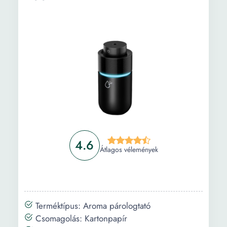
Vásárlási útmutató
Gyakori kérdések
4.6
Átlagos vélemények
Terméktípus: Aroma párologtató
Csomagolás: Kartonpapír