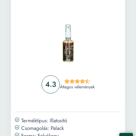
4.3
Átlagos vélemények
Terméktípus: Illatosító
Csomagolás: Palack
Forma: Folyékony