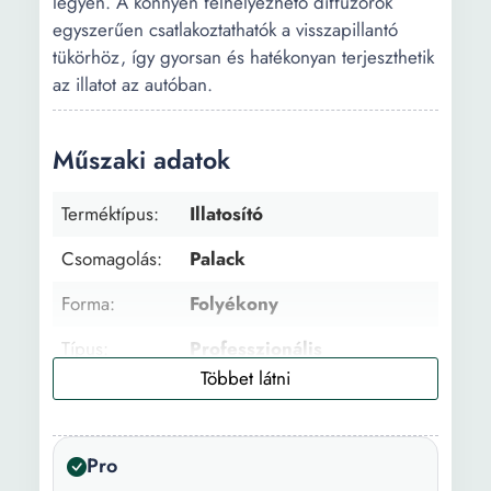
legyen. A könnyen felhelyezhető diffúzorok
egyszerűen csatlakoztathatók a visszapillantó
tükörhöz, így gyorsan és hatékonyan terjeszthetik
az illatot az autóban.
Műszaki adatok
Terméktípus:
Illatosító
Csomagolás:
Palack
Forma:
Folyékony
Típus:
Professzionális
Felhasználás
Visszapillantó tükör
típusa:
Pro
Parfüm:
Alma Bergamot Ribizli