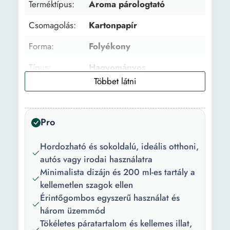
Terméktípus:
Aroma párologtató
Csomagolás:
Kartonpapír
Forma:
Folyékony
Típus:
Hagyományos
Parfüm:
Levendula
Csomag
1 * Használati utasítás; 1 *
Pro
tartalma:
Párásító 1 * Tápkábel
Súly:
143 g
Hordozható és sokoldalú, ideális otthoni,
autós vagy irodai használatra
Mennyiség:
200 ml
Minimalista dizájn és 200 ml-es tartály a
kellemetlen szagok ellen
Szín:
Fekete
Érintőgombos egyszerű használat és
három üzemmód
Tökéletes páratartalom és kellemes illat,