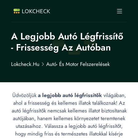
A Legjobb Autó Légfrissítő
- Frissesség Az Autóban
Lokcheck.hu
Autó- És Motor Felszerelések
Üdvözöljük
a legjobb autó légfrissítők
világában,
ahol a frissesség és kellemes illatok találkoznak! Az
autó légfrissítők nemcsak kellemes illatot biztosítanak
autójában, hanem kellemes környezetet teremtenek
utazásaihoz. Válassza a legjobb autó légfrissítőt,
hogy mindig friss és természetes illatokkal kísérje