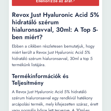
Ellenőrizze az árat
Revox Just Hyaluronic Acid 5%
hidratáló szérum
hialuronsavval, 30ml: A Top 5-
ben miért?
Ebben a cikkben részletesen bemutatjuk, hogy
miért került a Revox Just Hyaluronic Acid 5%
hidratáló szérum hialuronsavval, 30ml a top 5
termékünk listájára.
Termékinformációk és
Teljesítmény
A Revox Just Hyaluronic Acid 5% hidratáló
szérum hialuronsavval egy rendkívül hatékony
arcápolási termék, mely kifejezetten száraz, érett
vagy normális bőrre lett tervezve. A 30ml-es