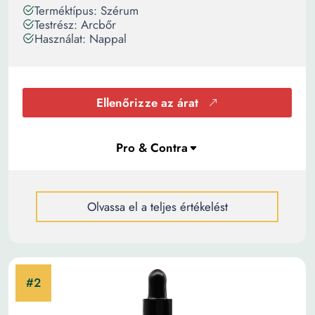
Terméktípus: Szérum
Testrész: Arcbőr
Használat: Nappal
Ellenőrizze az árat
Olvassa el a teljes értékelést