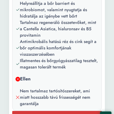
Helyreállítja a bőr barriert és
Hidratáló Nyugtatás
mikrobiomot, valamint nyugtatja és
Ránctalanító Gyógyulás
hidratálja az igénybe vett bőrt
Tartalmaz regeneráló összetevőket, mint
Tulajdonságok:
Parfüm nélkül
a Cantella Asiatica, hialuronsav és B5
Tartósítószerek nélkül
provitamin
Fő összetevő:
Hialuronsav Centella
Antimikrobális hatású réz és cink segít a
asiatica kivonata Inulin
bőr optimális komfortjának
Uriage termálvíz
visszaszerzésében
Illatmentes és bőrgyógyászatilag tesztelt,
Szett:
Nem
magasan tolerált termék
Csomag
1 x Krém
Ellen
tartalma:
Darabszám/szett:
1
Nem tartalmaz tartósítószereket, ami
miatt hosszabb távú frissességét nem
Mennyiség:
40 ml
garantálja