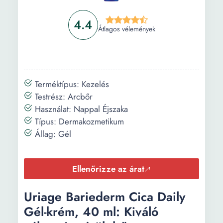
4.4
Átlagos vélemények
Terméktípus: Kezelés
Testrész: Arcbőr
Használat: Nappal Éjszaka
Típus: Dermakozmetikum
Állag: Gél
Ellenőrizze az árat
Uriage Bariederm Cica Daily
Gél-krém, 40 ml: Kiváló