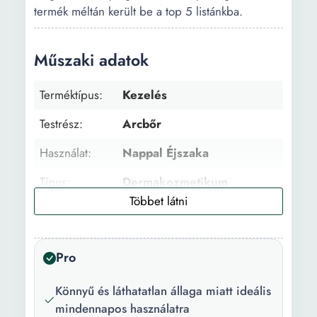
termék méltán került be a top 5 listánkba.
Műszaki adatok
Terméktípus:
Kezelés
Testrész:
Arcbőr
Használat:
Nappal Éjszaka
Típus:
Dermakozmetikum
Állag:
Gél
Életkor:
18+ év
Pro
Arcbőr típus:
Tökéletlenségekkel
Érzékeny
Könnyű és láthatatlan állaga miatt ideális
mindennapos használatra
Előnyök:
Öregedésgátló Regeneráló