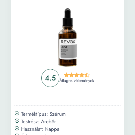
4.5
Átlagos vélemények
Terméktípus: Szérum
Testrész: Arcbőr
Használat: Nappal