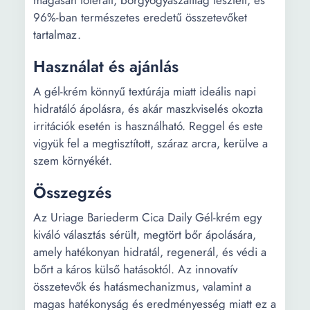
magasan tolerált, bőrgyógyászatilag tesztelt, és
96%-ban természetes eredetű összetevőket
tartalmaz.
Használat és ajánlás
A gél-krém könnyű textúrája miatt ideális napi
hidratáló ápolásra, és akár maszkviselés okozta
irritációk esetén is használható. Reggel és este
vigyük fel a megtisztított, száraz arcra, kerülve a
szem környékét.
Összegzés
Az Uriage Bariederm Cica Daily Gél-krém egy
kiváló választás sérült, megtört bőr ápolására,
amely hatékonyan hidratál, regenerál, és védi a
bőrt a káros külső hatásoktól. Az innovatív
összetevők és hatásmechanizmus, valamint a
magas hatékonyság és eredményesség miatt ez a