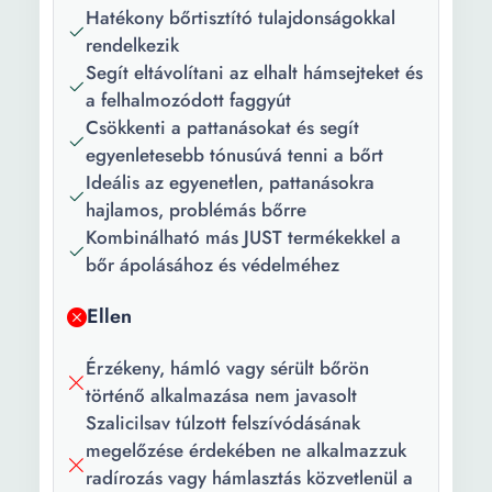
Hatékony bőrtisztító tulajdonságokkal
Fő összetevő:
Szalicilsav
rendelkezik
Segít eltávolítani az elhalt hámsejteket és
Szett:
Nem
a felhalmozódott faggyút
Csomag
1 x Szérum
Csökkenti a pattanásokat és segít
tartalma:
egyenletesebb tónusúvá tenni a bőrt
Ideális az egyenetlen, pattanásokra
Mennyiség:
30 ml
hajlamos, problémás bőrre
Kombinálható más JUST termékekkel a
bőr ápolásához és védelméhez
Ellen
Érzékeny, hámló vagy sérült bőrön
történő alkalmazása nem javasolt
Szalicilsav túlzott felszívódásának
megelőzése érdekében ne alkalmazzuk
radírozás vagy hámlasztás közvetlenül a