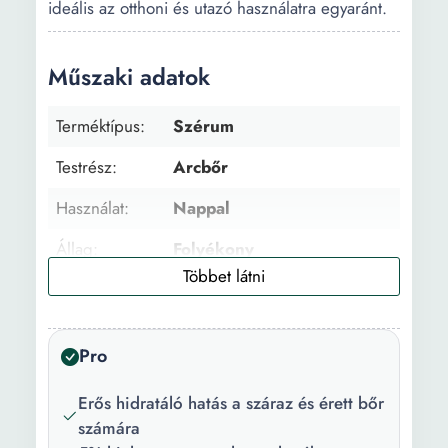
ideális az otthoni és utazó használatra egyaránt.
Műszaki adatok
Terméktípus:
Szérum
Testrész:
Arcbőr
Használat:
Nappal
Állag:
Folyékony
Arcbőr típus:
Száraz Érett bőr Normális
Előnyök:
Hidratáló Ránctalanító
Pro
Fő összetevő:
Hialuronsav
Erős hidratáló hatás a száraz és érett bőr
Szett:
Nem
számára