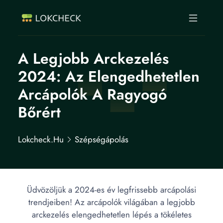
A Legjobb Arckezelés
2024: Az Elengedhetetlen
Arcápolók A Ragyogó
Bőrért
Lokcheck.hu
Szépségápolás
Üdvözöljük a 2024-es év legfrissebb arcápolási
trendjeiben! Az arcápolók világában a legjobb
arckezelés elengedhetetlen lépés a tökéletes