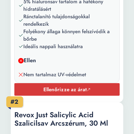
5% hialuronsav tartalom a hatékony
Csomag
1 x Szérum
hidratálásért
tartalma:
Ránctalanító tulajdonságokkal
Darabszám/szett:
1
rendelkezik
Folyékony állaga könnyen felszívódik a
Mennyiség:
30 ml
bőrbe
Ideális nappali használatra
Ellen
Nem tartalmaz UV-védelmet
Ellenőrizze az árat
#2
Revox Just Salicylic Acid
Szalicilsav Arcszérum, 30 Ml