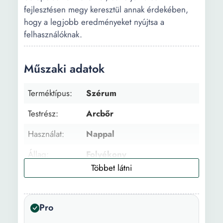
fejlesztésen megy keresztül annak érdekében,
hogy a legjobb eredményeket nyújtsa a
felhasználóknak.
Műszaki adatok
Terméktípus:
Szérum
Testrész:
Arcbőr
Használat:
Nappal
Állag:
Folyékony
Életkor:
Minden életkor
Arcbőr típus:
Zsíros
Pro
Előnyök:
Szárító hatású Revitalizáló