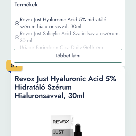
Termékek
Revox Just Hyaluronic Acid 5% hidratáló
szérum hialuronsavval, 30ml
Revox Just Salicylic Acid Szalicilsav arcszérum,
30 ml
Uriage Bariederm Cica Daily Gél-krém,
károsodott, megtört bőr ápolására, 40 ml
KAHI Wrinkle Bounce Multi Arcápoló Balzsam
#1
9g
Revox Just Azelaic Acid világosító szérum
Revox Just Hyaluronic Acid 5%
azelinsavval 10%, 30 ml
Hidratáló Szérum
Hialuronsavval, 30ml
Információ
Vásárlási útmutató
Gyakori kérdések