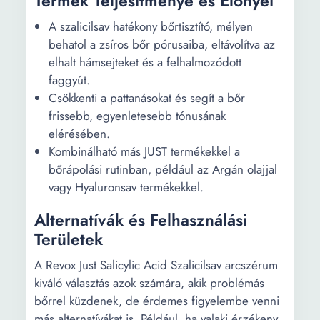
Termék Teljesítménye és Előnyei
A szalicilsav hatékony bőrtisztító, mélyen
behatol a zsíros bőr pórusaiba, eltávolítva az
elhalt hámsejteket és a felhalmozódott
faggyút.
Csökkenti a pattanásokat és segít a bőr
frissebb, egyenletesebb tónusának
elérésében.
Kombinálható más JUST termékekkel a
bőrápolási rutinban, például az Argán olajjal
vagy Hyaluronsav termékekkel.
Alternatívák és Felhasználási
Területek
A Revox Just Salicylic Acid Szalicilsav arcszérum
kiváló választás azok számára, akik problémás
bőrrel küzdenek, de érdemes figyelembe venni
más alternatívákat is. Például, ha valaki érzékeny