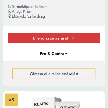
Terméktípus: Szérum
Állag: Krém
Előnyök: Szilárdság
Ellenőrizze az árat
Olvassa el a teljes értékelést