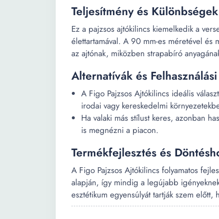
Teljesítmény és Különbségek
Ez a pajzsos ajtókilincs kiemelkedik a ver
élettartamával. A 90 mm-es méretével és m
az ajtónak, miközben strapabíró anyagán
Alternatívák és Felhasználás
A Figo Pajzsos Ajtókilincs ideális válas
irodai vagy kereskedelmi környezetekbe
Ha valaki más stílust keres, azonban h
is megnézni a piacon.
Termékfejlesztés és Döntésho
A Figo Pajzsos Ajtókilincs folyamatos fejle
alapján, így mindig a legújabb igényeknek
esztétikum egyensúlyát tartják szem előtt, 