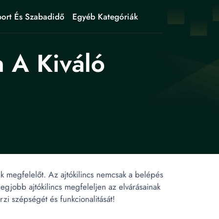
ort És Szabadidő
Egyéb Kategóriák
n A Kiváló
nek megfelelőt. Az ajtókilincs nemcsak a belépés
legjobb ajtókilincs megfeleljen az elvárásainak
zi szépségét és funkcionalitását!