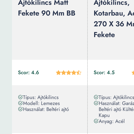
Ajtókilincs Matt
Ajtókilincs,
Fekete 90 Mm BB
Kotarbau, A
270 X 36 M
Fekete
Scor: 4.6
Scor: 4.5
Típus: Ajtókilincs
Típus: Ajtókilinc
Modell: Lemezes
Használat: Garáz
Használat: Beltéri ajtó
Beltéri ajtó Külté
Kapu
Anyag: Acél