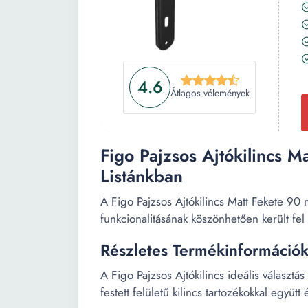
4.6
Átlagos vélemények
Figo Pajzsos Ajtókilincs 
Listánkban
A Figo Pajzsos Ajtókilincs Matt Fekete 
funkcionalitásának köszönhetően került fel a
Részletes Termékinformáció
A Figo Pajzsos Ajtókilincs ideális választá
festett felületű kilincs tartozékokkal együt