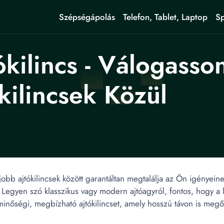
Szépségápolás
Telefon, Tablet, Laptop
Sp
kilincs - Válogasso
ilincsek Közül
gjobb ajtókilincsek között garantáltan megtalálja az Ön igényei
 Legyen szó klasszikus vagy modern ajtóagyról, fontos, hogy a 
minőségi, megbízható ajtókilincset, amely hosszú távon is megőr