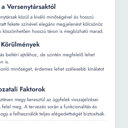
 a Versenytársaktól
senytársak közül a kiváló minőségével és hosszú
att fekete színével elegáns megjelenést kölcsönöz
ak köszönhetően hosszú távon is megbízható marad.
i Körülmények
ztás beltéri ajtókhoz, de szintén megfelelő lehet
n is.
asonló minőséget, érdemes lehet szélesebb kínálatot
zatali Faktorok
sztésen megy keresztül az ügyfelek visszajelzései
 felel meg. A tervezés során a funkcionalitás és
hogy a felhasználók teljes elégedettségét biztosítsák.