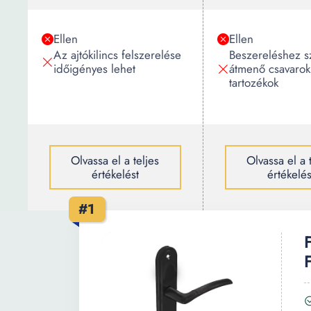
Ellen
Ellen
Az ajtókilincs felszerelése
Beszereléshez 
időigényes lehet
átmenő csavaro
tartozékok
Olvassa el a teljes
Olvassa el a 
értékelést
értékelés
#1