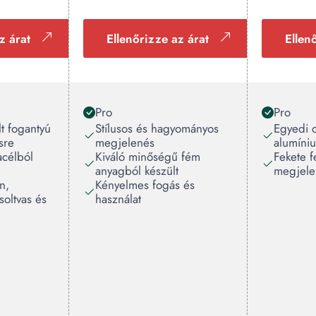
z árat
Ellenőrizze az árat
Ellen
Pro
Pro
t fogantyú
Stílusos és hagyományos
Egyedi 
sre
megjelenés
alumíni
acélból
Kiváló minőségű fém
Fekete f
anyagból készült
megjele
n,
Kényelmes fogás és
soltvas és
használat