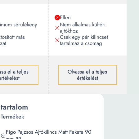
Ellen
ínium sérülékeny
Nem alkalmas kültéri
ajtókhoz
osított más
Csak egy pár kilincset
zat
tartalmaz a csomag
sa el a teljes
Olvassa el a teljes
értékelést
értékelést
tartalom
Termékek
Figo Pajzsos Ajtókilincs Matt Fekete 90