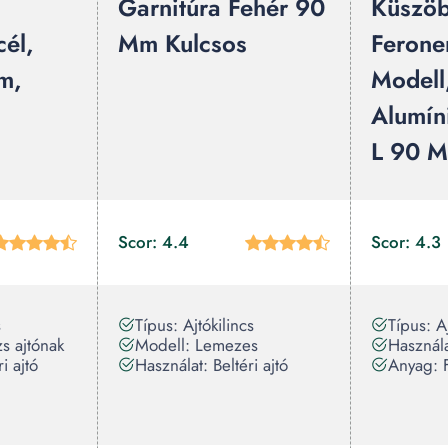
Garnitúra Fehér 90
Küszöb
cél,
Mm Kulcsos
Ferone
m,
Modell
Alumín
L 90 
Scor: 4.4
Scor: 4.3
s
Típus: Ajtókilincs
Típus: Aj
s ajtónak
Modell: Lemezes
Használat
ri ajtó
Használat: Beltéri ajtó
Anyag: 