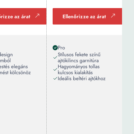
őrizze az árat
Ellenőrizze az árat
Pro
design
Stílusos fekete színű
umból
ajtókilincs garnitúra
estés elegáns
Hagyományos tollas
nést kölcsönöz
kulcsos kialakítás
Ideális beltéri ajtókhoz