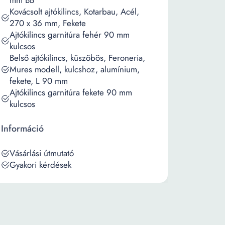
mm BB
Kovácsolt ajtókilincs, Kotarbau, Acél,
270 x 36 mm, Fekete
Ajtókilincs garnitúra fehér 90 mm
kulcsos
Belső ajtókilincs, küszöbös, Feroneria,
Mures modell, kulcshoz, alumínium,
fekete, L 90 mm
Ajtókilincs garnitúra fekete 90 mm
kulcsos
Információ
Vásárlási útmutató
Gyakori kérdések