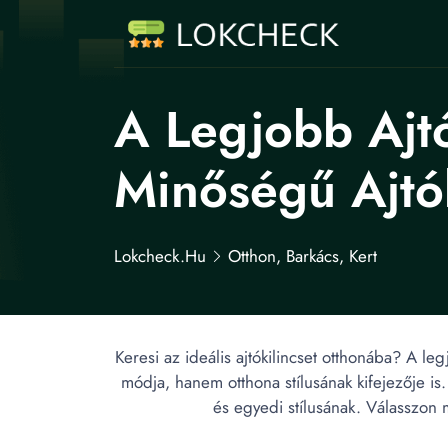
A Legjobb Ajtó
Minőségű Ajtók
Lokcheck.hu
Otthon, Barkács, Kert
Keresi az ideális ajtókilincset otthonába? A le
módja, hanem otthona stílusának kifejezője is.
és egyedi stílusának. Válasszon 