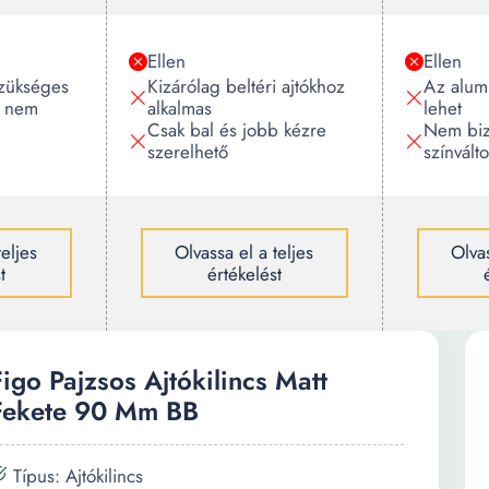
Ellen
Ellen
szükséges
Kizárólag beltéri ajtókhoz
Az alum
k nem
alkalmas
lehet
Csak bal és jobb kézre
Nem bizt
szerelhető
színválto
teljes
Olvassa el a teljes
Olvas
t
értékelést
Figo Pajzsos Ajtókilincs Matt
Fekete 90 Mm BB
Típus: Ajtókilincs