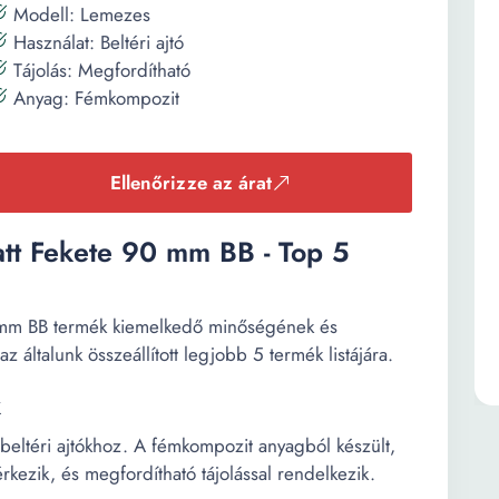
Modell: Lemezes
Használat: Beltéri ajtó
Tájolás: Megfordítható
Anyag: Fémkompozit
Ellenőrizze az árat
Matt Fekete 90 mm BB - Top 5
90 mm BB termék kiemelkedő minőségének és
z általunk összeállított legjobb 5 termék listájára.
k
s beltéri ajtókhoz. A fémkompozit anyagból készült,
t érkezik, és megfordítható tájolással rendelkezik.