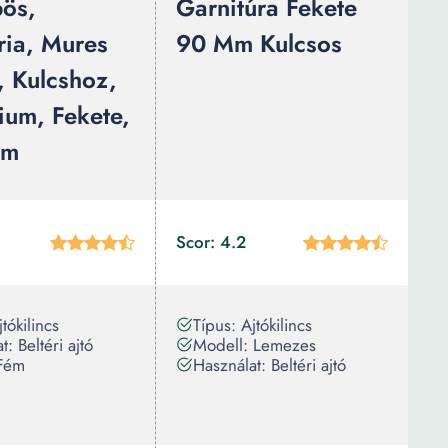
ös,
Garnitúra Fekete
ria, Mures
90 Mm Kulcsos
, Kulcshoz,
ium, Fekete,
Mm
Scor: 4.2
tókilincs
Típus: Ajtókilincs
: Beltéri ajtó
Modell: Lemezes
Fém
Használat: Beltéri ajtó