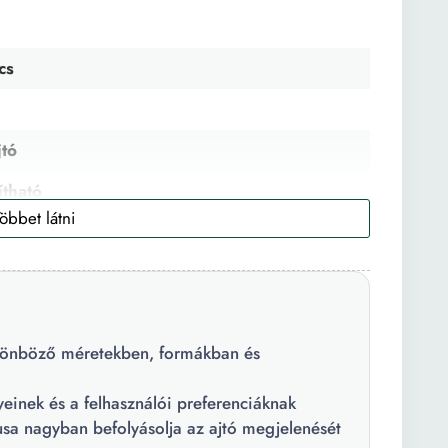
cs
jtó
tható
ozit
incs + tartozékok
ülönböző méretekben, formákban és
yeinek és a felhasználói preferenciáknak
ílusa nagyban befolyásolja az ajtó megjelenését