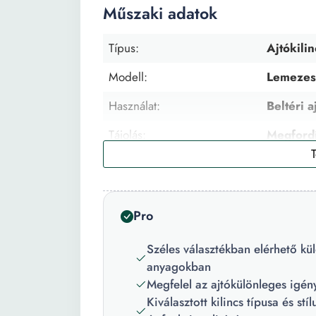
Műszaki adatok
Típus:
Ajtókilin
Modell:
Lemezes
Használat:
Beltéri a
Tájolás:
Megfordí
Anyag:
Fémkomp
Felület:
Festett
Pro
Csomag tartalma:
1 pár kil
Széles választékban elérhető k
Szín:
Fekete
anyagokban
Megfelel az ajtókülönleges igén
Kiválasztott kilincs típusa és st