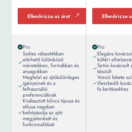
Ellenőrizze az árat
Ellenőrizze a
Pro
Pro
Széles választékban
Elegáns kovácsol
elérhető különböző
kültéri elhelyezé
méretekben, formákban és
Tartós kovácsolt 
anyagokban
készült
Megfelel az ajtókülönleges
Vonzó fekete szí
igényeinek és a
illeszkedik kovác
felhasználói
fa kerítésekhez
preferenciáknak
Kiválasztott kilincs típusa és
stílusa nagyban
befolyásolja az ajtó
megjelenését és
funkcionalitását