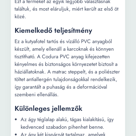
Ezt a terméket az egyik legjobb választásnak
találtuk, és most eláruljuk, miért került az első öt
közé.
Kiemelkedő teljesítmény
Ez a kutyafotel tartós és vízálló PVC anyagból
készült, amely ellenáll a karcoknak és könnyen
tisztítható. A Codura PVC anyag kifejezetten
kényelmes és biztonságos környezetet biztosít a
háziállatoknak. A matrac steppelt, és a poliészter
töltet antiallergén tulajdonságokkal rendelkezik,
így garantált a puhaság és a deformációval
szembeni ellenállás.
Különleges jellemzők
Az ágy téglalap alakú, tágas kialakítású, így
kedvenced szabadon pihenhet benne.
Az ágy két kispárnát tartalmaz, amelyek