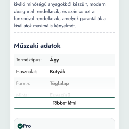
kiváló minőségű anyagokból készült, modern
designnal rendelkezik, és számos extra
funkcióval rendelkezik, amelyek garantálják a
kisállatok maximális kényelmét.
Műszaki adatok
Terméktípus:
Ágy
Használat:
Kutyák
Forma:
Téglalap
Minta:
Egyszínű
Szín:
Szürke
Anyag:
PVC
Pro