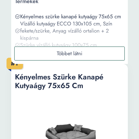
Termékek
Kényelmes szürke kanapé kutyaágy 75x65 cm
Vízálló kutyaágy ECCO 130x105 cm, Szín
fekete/szürke, Anyag vízálló ortalion + 2
kispárna
Szürke vízálló kutyaágy 100x75 cm
OEM Kutya nyugágy, fekhely, 70 cm
Kényelmes szürke kutyaágy kanapé 115x95cm
#1
Információ
Kényelmes Szürke Kanapé
Kutyaágy 75x65 Cm
Vásárlási útmutató
Gyakori kérdések