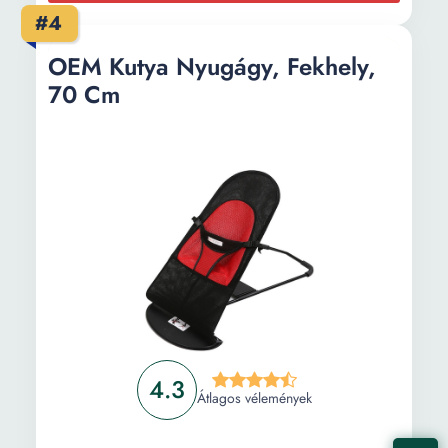
#4
OEM Kutya Nyugágy, Fekhely,
70 Cm
4.3
Átlagos vélemények