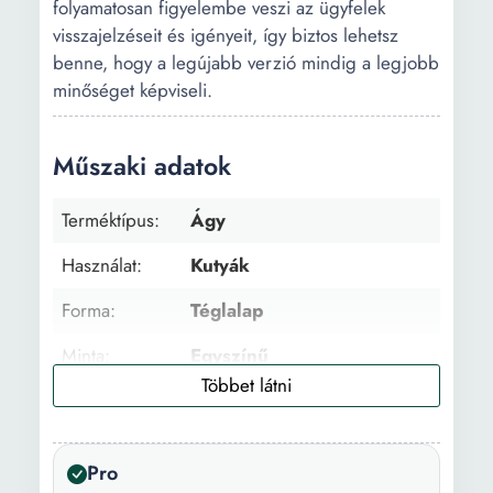
folyamatosan figyelembe veszi az ügyfelek
visszajelzéseit és igényeit, így biztos lehetsz
benne, hogy a legújabb verzió mindig a legjobb
minőséget képviseli.
Műszaki adatok
Terméktípus:
Ágy
Használat:
Kutyák
Forma:
Téglalap
Minta:
Egyszínű
Szín:
Fekete/Szürke M
Hosszúság:
130 cm
Pro
Szélesség:
105 cm