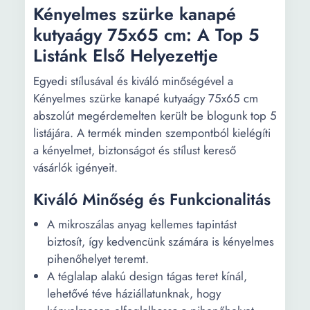
Kényelmes szürke kanapé
kutyaágy 75x65 cm: A Top 5
Listánk Első Helyezettje
Egyedi stílusával és kiváló minőségével a
Kényelmes szürke kanapé kutyaágy 75x65 cm
abszolút megérdemelten került be blogunk top 5
listájára. A termék minden szempontból kielégíti
a kényelmet, biztonságot és stílust kereső
vásárlók igényeit.
Kiváló Minőség és Funkcionalitás
A mikroszálas anyag kellemes tapintást
biztosít, így kedvencünk számára is kényelmes
pihenőhelyet teremt.
A téglalap alakú design tágas teret kínál,
lehetővé téve háziállatunknak, hogy