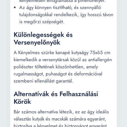
kényelmesen elfoglalhassa a pihenőhelyet.
Az ágy könnyen tisztítható, és szennyálló
tulajdonságokkal rendelkezik, így hosszú távon
is megőrzi szépségét.
Különlegességek és
Versenyelőnyök
A Kényelmes szürke kanapé kutyaágy 75x65 cm
kiemelkedik a versenytársak közül az antiallergén
poliészter töltetének köszönhetően, amely
rugalmasságot, puhaságot és deformációval
szembeni ellenállást garantál.
Alternatívák és Felhasználási
Körök
Bár számos alternatíva létezik, ez az ágy ideális
választás kutyák és macskák számára egyaránt,
biztosítva a kényelmet és biztonságot egyaránt.