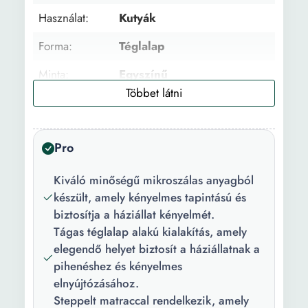
Használat:
Kutyák
Forma:
Téglalap
Minta:
Egyszínű
Szín:
Szürke
Anyag:
Mikroszálas
Pro
Hosszúság:
75 cm
Kiváló minőségű mikroszálas anyagból
Szélesség:
65 cm
készült, amely kényelmes tapintású és
biztosítja a háziállat kényelmét.
Tágas téglalap alakú kialakítás, amely
elegendő helyet biztosít a háziállatnak a
pihenéshez és kényelmes
elnyújtózásához.
Steppelt matraccal rendelkezik, amely