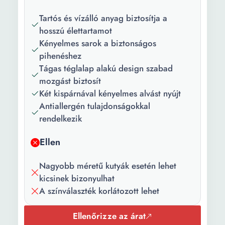
Hosszúság:
100 cm
Tartós és vízálló anyag biztosítja a
Szélesség:
75 cm
hosszú élettartamot
Kényelmes sarok a biztonságos
pihenéshez
Tágas téglalap alakú design szabad
mozgást biztosít
Két kispárnával kényelmes alvást nyújt
Antiallergén tulajdonságokkal
rendelkezik
Ellen
Nagyobb méretű kutyák esetén lehet
kicsinek bizonyulhat
A színválaszték korlátozott lehet
Ellenőrizze az árat