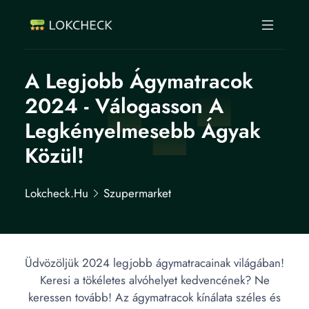
A Legjobb Ágymatracok
2024 - Válogasson A
Legkényelmesebb Ágyak
Közül!
Lokcheck.hu
Szupermarket
Üdvözöljük 2024 legjobb ágymatracainak világában!
Keresi a tökéletes alvóhelyet kedvencének? Ne
keressen tovább! Az ágymatracok kínálata széles és