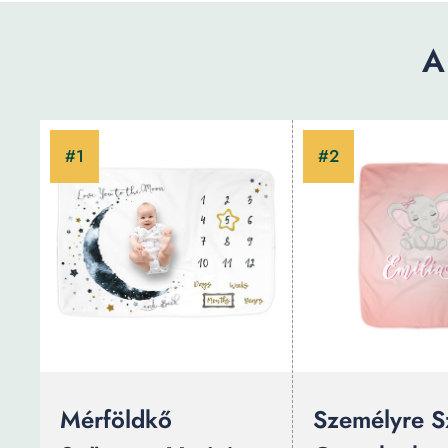
A
Mérföldkő
Személyre S