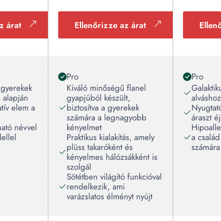
z árat
Ellenőrizze az árat
Ellen
Pro
Pro
 gyerekek
Kiváló minőségű flanel
Galaktik
 alapján
gyapjúból készült,
alváshoz
tív elem a
biztosítva a gyerekek
Nyugtató
számára a legnagyobb
áraszt é
ató névvel
kényelmet
Hipoall
ellel
Praktikus kialakítás, amely
a család
plüss takaróként és
számára
kényelmes hálózsákként is
szolgál
Sötétben világító funkcióval
rendelkezik, ami
varázslatos élményt nyújt