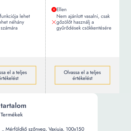
Ellen
 funkciója lehet
Nem ajánlott vasalni, csak
ehet néhány
gőzölőt használj a
 számára
gyűrődések csökkentésére
sa el a teljes
Olvassa el a teljes
értékelést
értékelést
tartalom
Termékek
Mérföldkő szőnyeg, Vaxiuja, 100x150