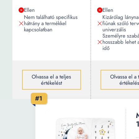
Ellen
Ellen
Nem található specifikus
Kizárólag lányna
hátrány a termékkel
fiúnak szóló ter
kapcsolatban
univerzális
Személyre szabá
hosszabb lehet a 
idő
Olvassa el a teljes
Olvassa el a 
értékelést
értékelés
#1