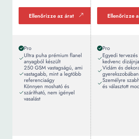
Ellenőrizze az árat
Ellenőrizze a
Pro
Pro
Ultra puha prémium flanel
Egyedi tervezés
anyagból készült
kedvenc dizájnja
250 GSM vastagságú, ami
Vidám és dekora
vastagabb, mint a legtöbb
gyerekszobában
referenciaágy
Személyre szabh
Könnyen mosható és
és választott mod
szárítható, nem igényel
vasalást