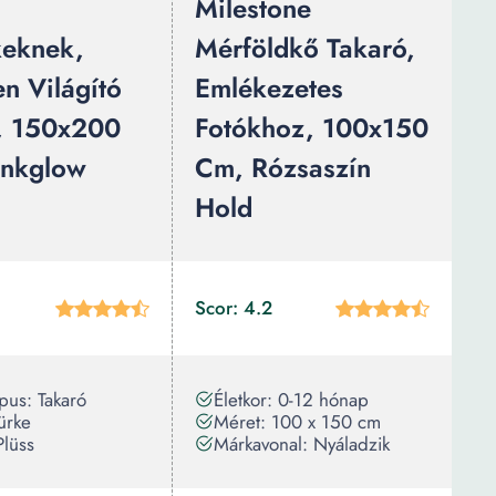
Milestone
eknek,
Mérföldkő Takaró,
n Világító
Emlékezetes
, 150x200
Fotókhoz, 100x150
ankglow
Cm, Rózsaszín
Hold
Scor: 4.2
pus: Takaró
Életkor: 0-12 hónap
ürke
Méret: 100 x 150 cm
Plüss
Márkavonal: Nyáladzik