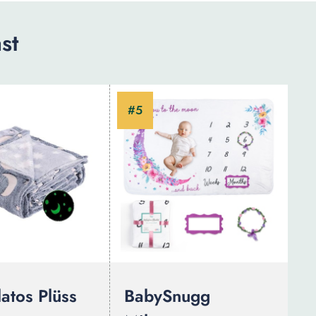
st
atos Plüss
BabySnugg