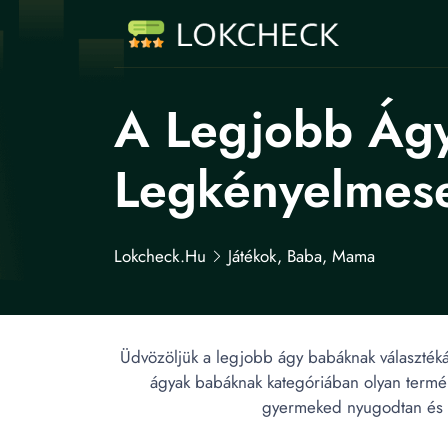
A Legjobb Ágy
Legkényelmes
Lokcheck.hu
Játékok, Baba, Mama
Üdvözöljük a legjobb ágy babáknak választéká
ágyak babáknak kategóriában olyan termék
gyermeked nyugodtan és 