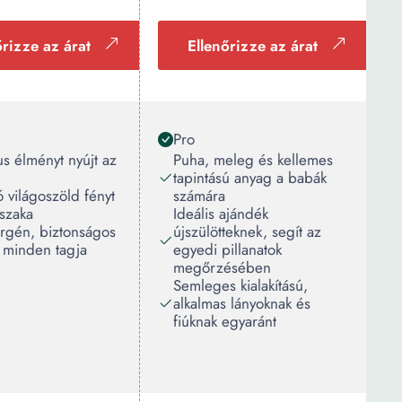
őrizze az árat
Ellenőrizze az árat
Pro
us élményt nyújt az
Puha, meleg és kellemes
tapintású anyag a babák
 világoszöld fényt
számára
jszaka
Ideális ajándék
ergén, biztonságos
újszülötteknek, segít az
 minden tagja
egyedi pillanatok
megőrzésében
Semleges kialakítású,
alkalmas lányoknak és
fiúknak egyaránt