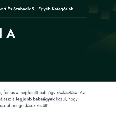
ort És Szabadidő
Egyéb Kategóriák
d A
, fontos a megfelelő babaágy kiválasztása. Az
Válassz a
legjobb babaágyak
közül, hogy
esebb megoldások között!