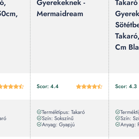
ó,
Gyerekeknek -
Takaró
50cm,
Mermaidream
Gyerek
Sötétbe
Takaró
Cm Bl
Scor: 4.4
Scor: 4.3
Terméktípus: Takaró
Terméktí
aró
Szín: Sokszínű
Szín: Sz
Anyag: Gyapjú
Anyag: 