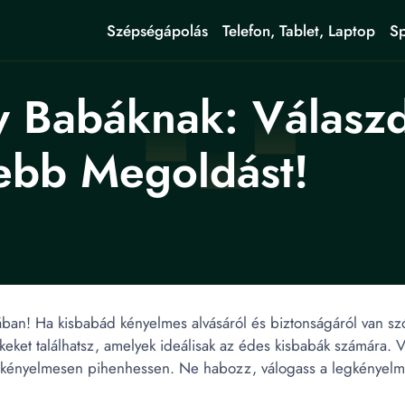
Szépségápolás
Telefon, Tablet, Laptop
Sp
 Babáknak: Válasz
ebb Megoldást!
ban! Ha kisbabád kényelmes alvásáról és biztonságáról van szó
eket találhatsz, amelyek ideálisak az édes kisbabák számára. 
kényelmesen pihenhessen. Ne habozz, válogass a legkényelm