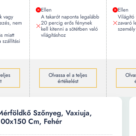
Ellen
Ellen
k vagy
A takarót naponta legalább
Világító
vezés, nem
20 percig erős fénynek
zavaró l
kell kitenni a sötétben való
személy
s miatt
világításhoz
szállítási
teljes
Olvassa el a teljes
Olvas
t
értékelést
Mérföldkő Szőnyeg, Vaxiuja,
100x150 Cm, Fehér