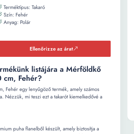
Terméktípus: Takaró
Szín: Fehér
Anyag: Polár
Ellenőrizze az árat
ermékünk listájára a Mérföldkő
0 cm, Fehér?
m, Fehér egy lenyűgöző termék, amely számos
ra. Nézzük, mi teszi ezt a takarót kiemelkedővé a
um puha flanelből készült, amely biztosítja a