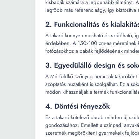
kisbabák számára a legpuhább élményt. 
legtöbb más referenciaágy, így biztosítv
2. Funkcionalitás és kialakítá
A takaró könnyen mosható és szárítható, 
érdekében. A 150x100 cm-es méretének kö
fotózásokhoz a babák fejlődésének minden
3. Egyedülálló design és sok
A Mérföldkő szőnyeg nemcsak takaróként 
szoptatós huzatként is szolgálhat. Ez a so
módon kihasználják a termék funkcionalitás
4. Döntési tényezők
Ez a takaró kötelező darab minden új szülő
gondozásához. Emellett a színpadi anyukák 
szeretnék megörökíteni gyermekeik fejlődés