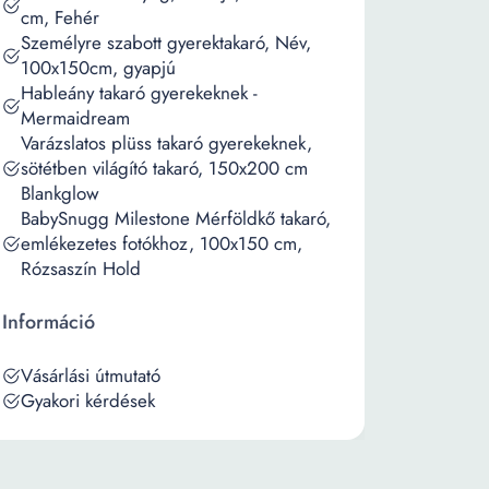
cm, Fehér
Személyre szabott gyerektakaró, Név,
100x150cm, gyapjú
Hableány takaró gyerekeknek -
Mermaidream
Varázslatos plüss takaró gyerekeknek,
sötétben világító takaró, 150x200 cm
Blankglow
BabySnugg Milestone Mérföldkő takaró,
emlékezetes fotókhoz, 100x150 cm,
Rózsaszín Hold
Információ
Vásárlási útmutató
Gyakori kérdések