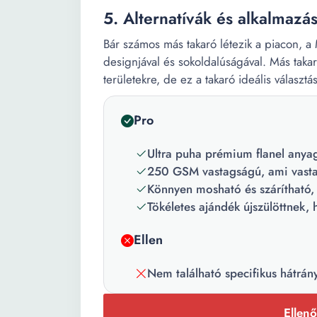
5. Alternatívák és alkalmazá
Bár számos más takaró létezik a piacon, 
designjával és sokoldalúságával. Más taka
területekre, de ez a takaró ideális választ
Pro
Ultra puha prémium flanel anyag
250 GSM vastagságú, ami vasta
Könnyen mosható és szárítható,
Tökéletes ajándék újszülöttnek, 
Ellen
Nem található specifikus hátrán
Ellenő