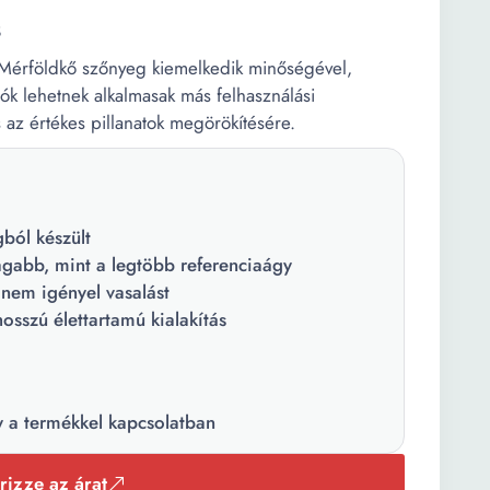
s
a Mérföldkő szőnyeg kiemelkedik minőségével,
rók lehetnek alkalmasak más felhasználási
ás az értékes pillanatok megörökítésére.
ból készült
gabb, mint a legtöbb referenciaágy
 nem igényel vasalást
hosszú élettartamú kialakítás
y a termékkel kapcsolatban
rizze az árat