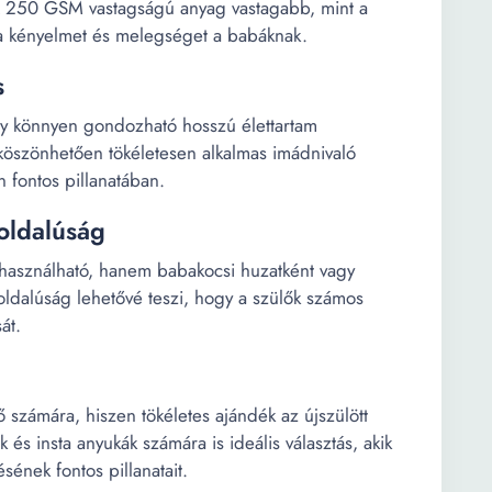
A 250 GSM vastagságú anyag vastagabb, mint a
a a kényelmet és melegséget a babáknak.
s
így könnyen gondozható hosszú élettartam
szönhetően tökéletesen alkalmas imádnivaló
 fontos pillanatában.
oldalúság
használható, hanem babakocsi huzatként vagy
koldalúság lehetővé teszi, hogy a szülők számos
át.
 számára, hiszen tökéletes ajándék az újszülött
és insta anyukák számára is ideális választás, akik
ének fontos pillanatait.